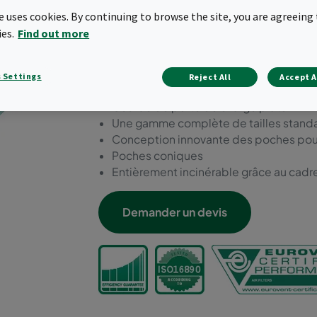
d'exploitation du filtre. Ce
te uses cookies. By continuing to browse the site, you are agreeing 
disponibles dans toutes les
ies.
Find out more
ISO16890.
 Settings
Reject All
Accept A
Faible perte de charge initiale
Courbe de perte de charge plate
Une gamme complète de tailles stand
Conception innovante des poches pour 
Poches coniques
Entièrement incinérable grâce au cadr
Demander un devis