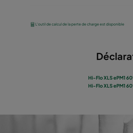
1060 592x490x640-6
ePM10 60%
M
L'outil de calcul de la perte de charge est disponible
1060 592x287x640-6
ePM10 60%
M
1060 592x592x520-6
ePM10 60%
M
Déclara
1060 490x592x520-5
ePM10 60%
M
1060 287x592x520-3
ePM10 60%
M
Hi-Flo XLS ePM1 6
Hi-Flo XLS ePM1 60
1060 592x490x520-6
ePM10 60%
M
1060 592x287x520-6
ePM10 60%
M
1060 592x592x370-6
ePM10 60%
M