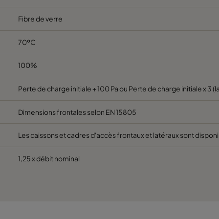
6
592
287
640
1700
Fibre de verre
6
592
592
520
3400
70ºC
6
490
592
520
2800
100%
6
287
592
520
1700
Perte de charge initiale + 100 Pa ou Perte de charge initiale x 3 (l
6
592
490
520
2800
Dimensions frontales selon EN 15805
Les caissons et cadres d'accès frontaux et latéraux sont dispon
6
592
287
520
1700
1,25 x débit nominal
6
592
592
370
3400
6
490
592
370
2800
6
287
592
370
1700