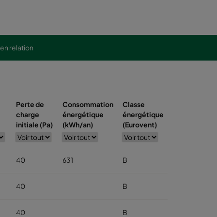
 en relation
Perte de
Consommation
Classe
charge
énergétique
énergétique
initiale (Pa)
(kWh/an)
(Eurovent)
40
631
B
40
B
40
B