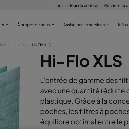
Localisateur de contact
Recherche d
urs
À propos de nous
Assistance et services
Infos
ches
Hi-Flo
Hi-Flo XLS
Hi-Flo XLS
L'entrée de gamme des filtr
avec une quantité réduite 
plastique. Grâce à la conc
poches, les filtres à poche
équilibre optimal entre le pr