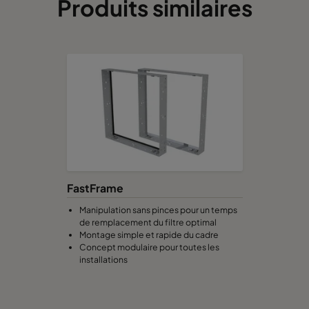
Produits similaires
490
592
520
2800
287
592
520
1700
592
490
520
2800
592
287
520
1700
592
592
370
3400
FastFrame
490
592
370
2800
Manipulation sans pinces pour un temps
de remplacement du filtre optimal
Montage simple et rapide du cadre
287
592
370
1700
Concept modulaire pour toutes les
installations
592
490
370
2800