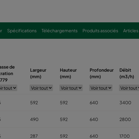
ur
Spécifications
Téléchargements
Produits associés
Articles
asse de
Largeur
Hauteur
Profondeur
Débit
tration
(mm)
(mm)
(mm)
(m3/h)
779
5
592
592
640
3400
5
490
592
640
2800
5
287
592
640
1700