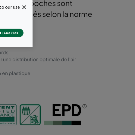
s filtres à poches sont
to our use
 efficacités selon la norme
ll Cookies
ards
une distribution optimale de l'air
e en plastique