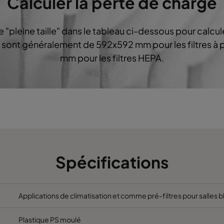
Calculer la perte de charge
5
490
592
370
2800
de "pleine taille" dans le tableau ci-dessous pour calcul
5
287
592
370
1700
le" sont généralement de 592x592 mm pour les filtres à 
mm pour les filtres HEPA.
5
592
490
370
2800
5
592
287
370
1700
6
592
592
640
3400
6
490
592
640
2800
Spécifications
6
287
592
640
1700
Applications de climatisation et comme pré-filtres pour salles 
6
592
490
640
2800
Plastique PS moulé