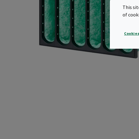
This si
of cook
Cookies