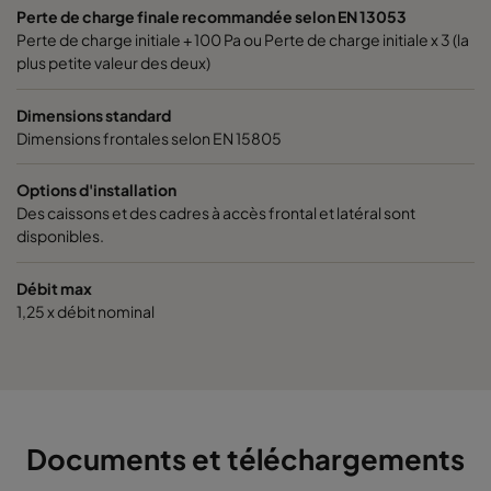
Perte de charge finale recommandée selon EN 13053
1060 592x592x370-6
ePM10 60%
M5
Perte de charge initiale + 100 Pa ou Perte de charge initiale x 3 (la
plus petite valeur des deux)
1060 592x490x370-6
ePM10 60%
M5
Dimensions standard
Dimensions frontales selon EN 15805
1060 490x592x370-5
ePM10 60%
M5
Options d'installation
1060 592x287x370-6
ePM10 60%
M5
Des caissons et des cadres à accès frontal et latéral sont
disponibles.
1060 287x592x370-3
ePM10 60%
M5
Débit max
1,25 x débit nominal
2550 592x592x640-12
ePM2,5 50%
M6
2550 592x490x640-12
ePM2,5 50%
M6
2550 490x592x640-10
ePM2,5 50%
M6
Documents et téléchargements