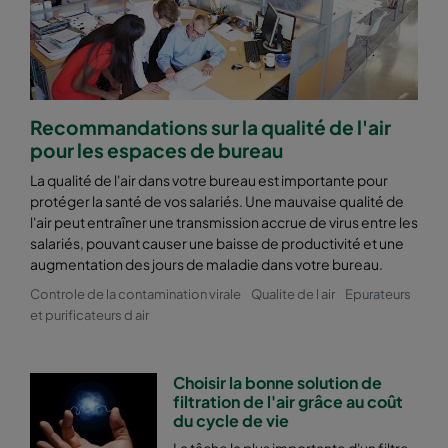
2550 592x287x520-10
ePM2,5 50%
M6
2550 287x592x520-5
ePM2,5 50%
M6
Recommandations sur la qualité de l'air
2550 592x892x520-10
ePM2,5 50%
M6
pour les espaces de bureau
La qualité de l'air dans votre bureau est importante pour
2550 490x892x520-8
ePM2,5 50%
M6
protéger la santé de vos salariés. Une mauvaise qualité de
l'air peut entraîner une transmission accrue de virus entre les
2550 287x892x520-5
ePM2,5 50%
M6
salariés, pouvant causer une baisse de productivité et une
augmentation des jours de maladie dans votre bureau.
Controle de la contamination virale
Qualite de l air
Epurateurs
2550 592x592x600-8
ePM2,5 50%
M6
et purificateurs d air
2550 592x490x600-8
ePM2,5 50%
M6
Choisir la bonne solution de
filtration de l'air grâce au coût
2550 490x592x600-6
ePM2,5 50%
M6
du cycle de vie
La tâche la plus importante d'un filtre