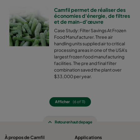
Camfil permet de réaliser des
0160 592x592x640-12
ePM1 60%
F7
économies d'énergie, de filtres
et de main-d'œuvre
0160 592x490x640-12
ePM1 60%
F7
Case Study: Filter Savings At Frozen
Food Manufacturer. Three air
handling units supplied air to critical
0160 490x592x640-10
ePM1 60%
F7
processing areas in one of the USA's
largest frozen food manufacturing
0160 592x287x640-12
ePM1 60%
F7
facilities. The pre and final filter
combination saved the plant over
$33,000 per year.
0160 287x592x640-6
ePM1 60%
F7
0160 592x892x640-12
ePM1 60%
F7
Afficher
(6 of 11)
0160 490x892x640-10
ePM1 60%
F7
Retour en haut de page
0160 287x892x640-6
ePM1 60%
F7
À propos de Camfil
Applications