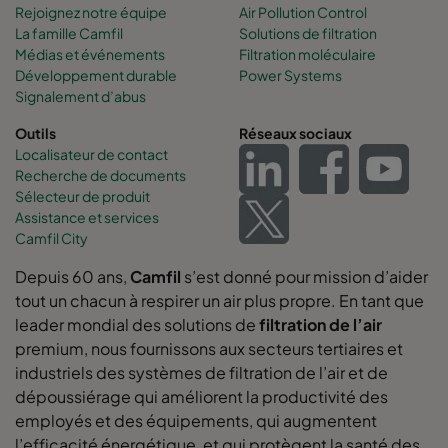
Rejoignez notre équipe
Air Pollution Control
0160 592x592x370-12
ePM1 60%
F7
La famille Camfil
Solutions de filtration
Médias et événements
Filtration moléculaire
0160 592x490x370-12
ePM1 60%
F7
Développement durable
Power Systems
Signalement d’abus
0160 490x592x370-10
ePM1 60%
F7
Outils
Réseaux sociaux
Localisateur de contact
Recherche de documents
0160 592x287x370-12
ePM1 60%
F7
Sélecteur de produit
Assistance et services
0160 287x592x370-6
ePM1 60%
F7
Camfil City
Depuis 60 ans,
Camfil
s’est donné pour mission d’aider
0160 592x892x370-12
ePM1 60%
F7
tout un chacun à respirer un air plus propre. En tant que
leader mondial des solutions de
filtration de l’air
0160 490x892x370-10
ePM1 60%
F7
premium, nous fournissons aux secteurs tertiaires et
industriels des systèmes de filtration de l’air et de
0160 287x892x370-6
ePM1 60%
F7
dépoussiérage qui améliorent la productivité des
employés et des équipements, qui augmentent
l’efficacité énergétique, et qui protègent la santé des
0160 592x592x520-10
ePM1 60%
F7