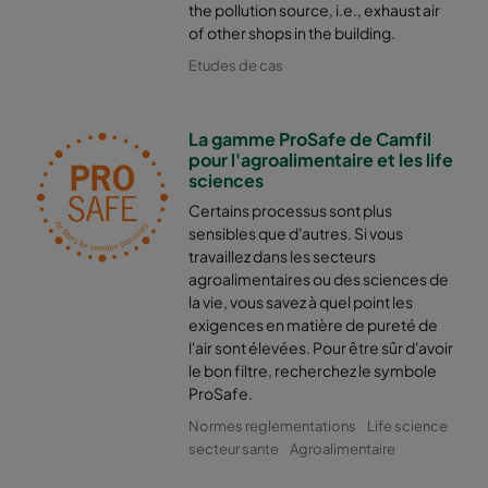
the pollution source, i.e., exhaust air
of other shops in the building.
2550 490x592x370-6
ePM2,5 50%
M6
Etudes de cas
2550 592x287x370-8
ePM2,5 50%
M6
La gamme ProSafe de Camfil
pour l'agroalimentaire et les life
2550 287x592x370-4
ePM2,5 50%
M6
sciences
Certains processus sont plus
2550 592x592x600-6
ePM2,5 50%
M6
sensibles que d'autres. Si vous
travaillez dans les secteurs
agroalimentaires ou des sciences de
2550 592x490x600-6
ePM2,5 50%
M6
la vie, vous savez à quel point les
exigences en matière de pureté de
2550 490x592x600-5
ePM2,5 50%
M6
l'air sont élevées. Pour être sûr d'avoir
le bon filtre, recherchez le symbole
ProSafe.
2550 592x287x600-6
ePM2,5 50%
M6
Normes reglementations
Life science
secteur sante
Agroalimentaire
2550 287x592x600-3
ePM2,5 50%
M6