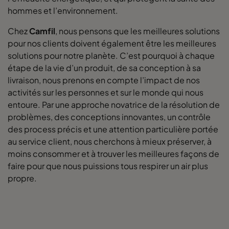
hommes et l’environnement.
0160 592x490x520-10
ePM1 60%
F7
Chez
Camfil
, nous pensons que les meilleures solutions
pour nos clients doivent également être les meilleures
solutions pour notre planète. C’est pourquoi à chaque
0160 490x592x520-8
ePM1 60%
F7
étape de la vie d’un produit, de sa conception à sa
livraison, nous prenons en compte l’impact de nos
0160 592x287x520-10
ePM1 60%
F7
activités sur les personnes et sur le monde qui nous
entoure. Par une approche novatrice de la résolution de
0160 287x592x520-5
ePM1 60%
F7
problèmes, des conceptions innovantes, un contrôle
des process précis et une attention particulière portée
0160 592x892x520-10
ePM1 60%
F7
au service client, nous cherchons à mieux préserver, à
moins consommer et à trouver les meilleures façons de
faire pour que nous puissions tous respirer un air plus
0160 490x892x520-8
ePM1 60%
F7
propre.
0160 287x892x520-5
ePM1 60%
F7
0160 592x592x600-8
ePM1 60%
F7