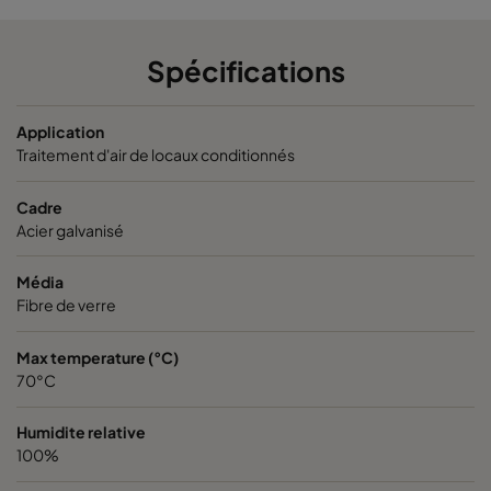
1060 490x592x600-5
ePM10 60%
M5
Spécifications
1060 592x287x600-6
ePM10 60%
M5
Application
Traitement d'air de locaux conditionnés
1060 287x592x600-3
ePM10 60%
M5
Cadre
1060 592x592x520-6
ePM10 60%
M5
Acier galvanisé
1060 592x490x520-6
ePM10 60%
M5
Média
Fibre de verre
1060 490x592x520-5
ePM10 60%
M5
Max temperature (°C)
70°C
1060 592x287x520-6
ePM10 60%
M5
Humidite relative
1060 287x592x520-3
ePM10 60%
M5
100%