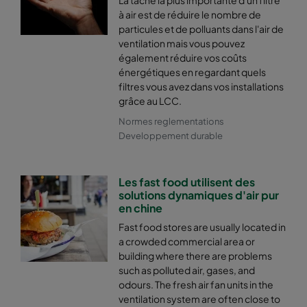
2550 592x287x600-8
ePM2,5 50%
M6
à air est de réduire le nombre de
particules et de polluants dans l'air de
ventilation mais vous pouvez
2550 287x592x600-4
ePM2,5 50%
M6
également réduire vos coûts
énergétiques en regardant quels
2550 592x592x520-8
ePM2,5 50%
M6
filtres vous avez dans vos installations
grâce au LCC.
2550 592x490x520-8
ePM2,5 50%
M6
Normes reglementations
Developpement durable
2550 490x592x520-6
ePM2,5 50%
M6
Les fast food utilisent des
2550 592x287x520-8
ePM2,5 50%
M6
solutions dynamiques d'air pur
en chine
Fast food stores are usually located in
2550 287x592x520-4
ePM2,5 50%
M6
a crowded commercial area or
building where there are problems
2550 592x592x370-8
ePM2,5 50%
M6
such as polluted air, gases, and
odours. The fresh air fan units in the
ventilation system are often close to
2550 592x490x370-8
ePM2,5 50%
M6