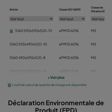
Classe de
Article
Classe ISO 16890
filtration EN779
1060 592x592x520-10
ePM10 60%
M5
1060 592x490x520-10
ePM10 60%
M5
1060 490x592x520-8
ePM10 60%
M5
1060 592x287x520-10
ePM10 60%
M5
+ Voir plus
1060 287x592x520-5
ePM10 60%
M5
L'outil de calcul de la perte de charge est disponible
1060 592x892x520-10
ePM10 60%
M5
Déclaration Environmentale de
Produit (EPD)
1060 490x892x520-8
ePM10 60%
M5