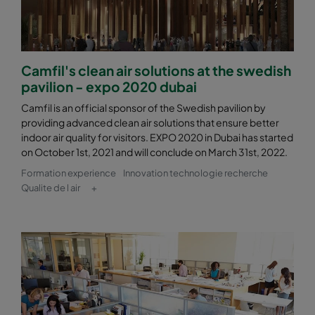
2550 287x592x370-6
ePM2,5 50%
M6
2550 287x287x370-6
ePM2,5 50%
M6
Camfil's clean air solutions at the swedish
pavilion - expo 2020 dubai
2550 592x892x370-12
ePM2,5 50%
M6
Camfil is an official sponsor of the Swedish pavilion by
providing advanced clean air solutions that ensure better
indoor air quality for visitors. EXPO 2020 in Dubai has started
2550 490x892x370-10
ePM2,5 50%
M6
on October 1st, 2021 and will conclude on March 31st, 2022.
Formation experience
Innovation technologie recherche
2550 287x892x370-6
ePM2,5 50%
M6
Qualite de l air
+
2550 592x592x520-10
ePM2,5 50%
M6
2550 592x490x520-10
ePM2,5 50%
M6
2550 490x592x520-8
ePM2,5 50%
M6