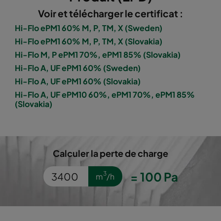
Voir et télécharger le certificat :
1060 287x892x520-5
ePM10 60%
M5
Hi-Flo ePM1 60% M, P, TM, X (Sweden)
Hi-Flo ePM1 60% M, P, TM, X (Slovakia)
1060 592x592x600-8
ePM10 60%
M5
Hi-Flo M, P ePM1 70%, ePM1 85% (Slovakia)
Hi-Flo A, UF ePM1 60% (Sweden)
1060 592x490x600-8
ePM10 60%
M5
Hi-Flo A, UF ePM1 60% (Slovakia)
Hi-Flo A, UF ePM10 60%, ePM1 70%, ePM1 85%
(Slovakia)
1060 490x592x600-6
ePM10 60%
M5
1060 592x287x600-8
ePM10 60%
M5
Calculer la perte de charge
1060 287x592x600-4
ePM10 60%
M5
=
100
Pa
3
m
/h
1060 592x592x600-6
ePM10 60%
M5
1060 592x490x600-6
ePM10 60%
M5