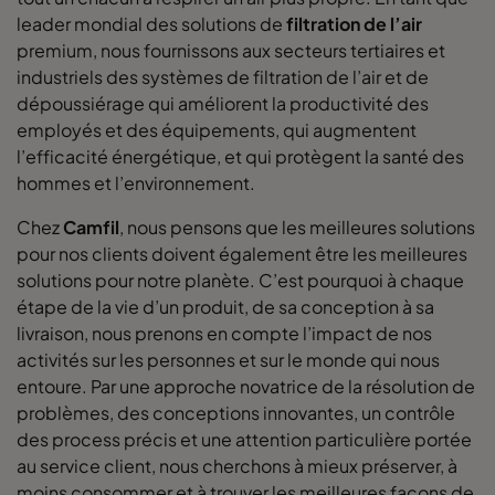
leader mondial des solutions de
filtration de l’air
premium, nous fournissons aux secteurs tertiaires et
ePM1 60%
592
490
370
industriels des systèmes de filtration de l’air et de
dépoussiérage qui améliorent la productivité des
ePM1 60%
592
287
370
employés et des équipements, qui augmentent
l’efficacité énergétique, et qui protègent la santé des
ePM1 60%
592
592
600
hommes et l’environnement.
Chez
Camfil
, nous pensons que les meilleures solutions
ePM1 60%
490
592
600
pour nos clients doivent également être les meilleures
solutions pour notre planète. C’est pourquoi à chaque
ePM1 60%
287
592
600
étape de la vie d’un produit, de sa conception à sa
livraison, nous prenons en compte l’impact de nos
ePM1 60%
592
490
600
activités sur les personnes et sur le monde qui nous
entoure. Par une approche novatrice de la résolution de
problèmes, des conceptions innovantes, un contrôle
ePM1 60%
592
287
600
des process précis et une attention particulière portée
au service client, nous cherchons à mieux préserver, à
ePM1 60%
592
592
520
moins consommer et à trouver les meilleures façons de