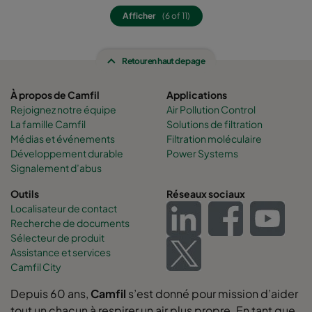
ePM1 60%
592
287
640
Afficher
(6 of 11)
ePM1 60%
592
592
520
Retour en haut de page
ePM1 60%
490
592
520
À propos de Camfil
Applications
Rejoignez notre équipe
Air Pollution Control
ePM1 60%
287
592
520
La famille Camfil
Solutions de filtration
Médias et événements
Filtration moléculaire
Développement durable
Power Systems
ePM1 60%
592
490
520
Signalement d’abus
Outils
Réseaux sociaux
ePM1 60%
592
287
520
Localisateur de contact
Recherche de documents
ePM1 60%
592
592
370
Sélecteur de produit
Assistance et services
Camfil City
ePM1 60%
490
592
370
Depuis 60 ans,
Camfil
s’est donné pour mission d’aider
tout un chacun à respirer un air plus propre. En tant que
ePM1 60%
287
592
370