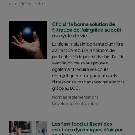
ePM2,5 50%
490
592
520
et purificateurs d air
ePM2,5 50%
287
592
520
Choisir la bonne solution de
filtration de l'air grâce au coût
du cycle de vie
ePM2,5 50%
592
490
520
La tâche la plus importante d'un filtre
à air est de réduire le nombre de
ePM2,5 50%
592
287
520
particules et de polluants dans l'air de
ventilation mais vous pouvez
ePM2,5 50%
592
592
370
également réduire vos coûts
énergétiques en regardant quels
filtres vous avez dans vos installations
ePM2,5 50%
490
592
370
grâce au LCC.
Normes reglementations
ePM2,5 50%
287
592
370
Developpement durable
ePM2,5 50%
592
490
370
Les fast food utilisent des
solutions dynamiques d'air pur
ePM2,5 50%
592
287
370