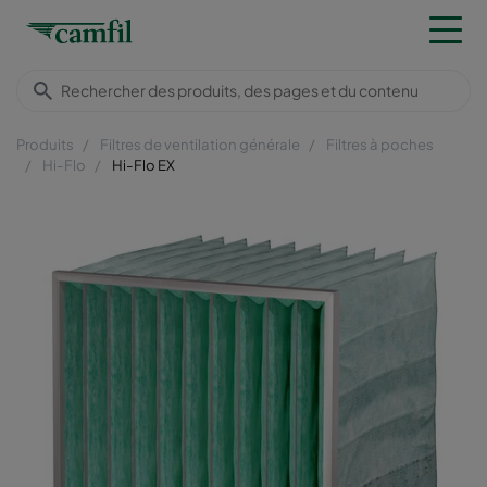
Produits
Filtres de ventilation générale
Filtres à poches
Hi-Flo
Hi-Flo EX