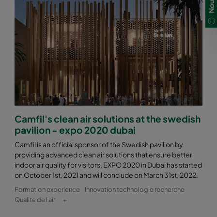
ePM2,5 50%
592
892
640
ePM2,5 50%
490
892
640
ePM2,5 50%
287
892
640
ePM2,5 50%
592
490
520
Camfil's clean air solutions at the swedish
ePM2,5 50%
592
287
520
pavilion - expo 2020 dubai
Camfil is an official sponsor of the Swedish pavilion by
ePM2,5 50%
592
592
370
providing advanced clean air solutions that ensure better
indoor air quality for visitors. EXPO 2020 in Dubai has started
on October 1st, 2021 and will conclude on March 31st, 2022.
ePM2,5 50%
490
592
370
Formation experience
Innovation technologie recherche
Qualite de l air
+
ePM2,5 50%
287
592
370