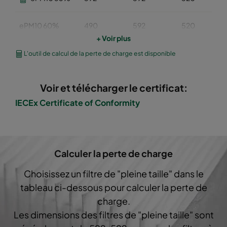
ePM10 60%
490
592
520
+ Voir plus
ePM10 60%
287
592
520
L'outil de calcul de la perte de charge est disponible
ePM10 60%
592
490
520
Voir et télécharger le certificat:
IECEx Certificate of Conformity
ePM10 60%
592
287
520
ePM10 60%
592
592
600
Calculer la perte de charge
ePM10 60%
490
592
600
Choisissez un filtre de "pleine taille" dans le
tableau ci-dessous pour calculer la perte de
ePM10 60%
287
592
600
charge.
Les dimensions des filtres de "pleine taille" sont
ePM10 60%
592
490
600