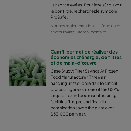
l'air sont élevées. Pour être sûr d'avoir
ePM2,5 50%
287
287
370
le bon filtre, recherchez le symbole
ProSafe.
ePM2,5 50%
592
892
370
Normes reglementations
Life science
secteur sante
Agroalimentaire
ePM2,5 50%
490
892
370
Camfil permet de réaliser des
ePM2,5 50%
287
892
370
économies d'énergie, de filtres
et de main-d'œuvre
Case Study: Filter Savings At Frozen
ePM1 60%
592
592
640
Food Manufacturer. Three air
handling units supplied air to critical
ePM1 60%
490
592
640
processing areas in one of the USA's
largest frozen food manufacturing
facilities. The pre and final filter
ePM1 60%
287
592
640
combination saved the plant over
$33,000 per year.
ePM1 60%
592
490
640