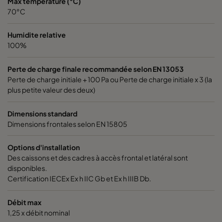
Max temperature (°C)
ePM10 60%
287
592
520
70°C
Humidite relative
ePM10 60%
592
490
520
100%
ePM10 60%
592
287
520
Perte de charge finale recommandée selon EN 13053
Perte de charge initiale + 100 Pa ou Perte de charge initiale x 3 (la
ePM10 60%
592
592
370
plus petite valeur des deux)
Dimensions standard
ePM10 60%
490
592
370
Dimensions frontales selon EN 15805
ePM10 60%
287
592
370
Options d'installation
Des caissons et des cadres à accès frontal et latéral sont
disponibles.
ePM10 60%
592
490
370
Certification IECEx Ex h IIC Gb et Ex h IIIB Db.
ePM10 60%
592
287
370
Débit max
1,25 x débit nominal