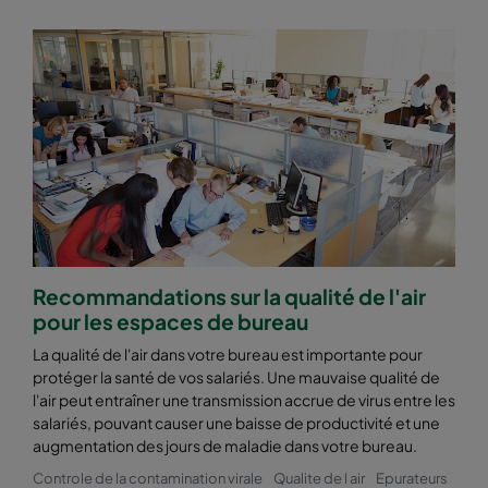
ePM2,5 50%
592
490
370
ePM2,5 50%
592
287
370
ePM2,5 50%
592
592
600
ePM2,5 50%
490
592
600
ePM2,5 50%
287
592
600
Recommandations sur la qualité de l'air
pour les espaces de bureau
ePM2,5 50%
592
490
600
La qualité de l'air dans votre bureau est importante pour
protéger la santé de vos salariés. Une mauvaise qualité de
ePM2,5 50%
592
287
600
l'air peut entraîner une transmission accrue de virus entre les
salariés, pouvant causer une baisse de productivité et une
ePM2,5 50%
592
592
520
augmentation des jours de maladie dans votre bureau.
Controle de la contamination virale
Qualite de l air
Epurateurs