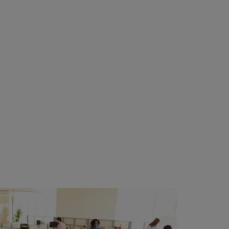
55
A
55
A
55
A
55
A
55
A
70
1280
C
70
C
70
C