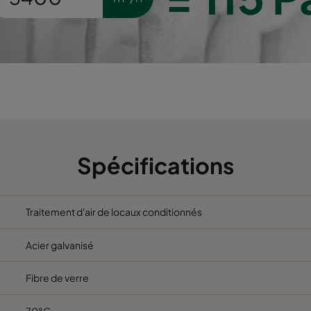
5
490
592
600
2800
5
592
287
600
1700
5
287
592
600
1700
5
592
592
520
3400
Spécifications
5
592
490
520
2800
Traitement d'air de locaux conditionnés
5
490
592
520
2800
Acier galvanisé
5
592
287
520
1700
Fibre de verre
5
287
592
520
1700
70°C