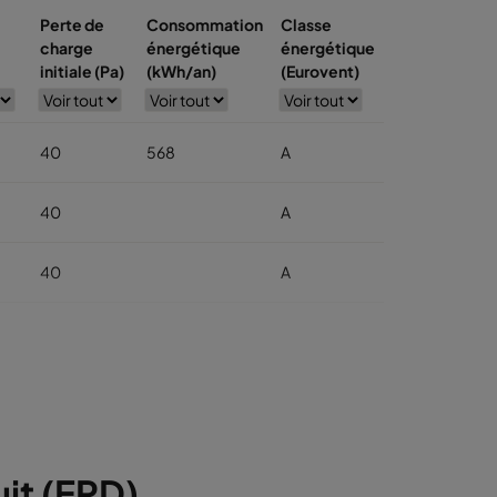
Perte de
Consommation
Classe
charge
énergétique
énergétique
initiale (Pa)
(kWh/an)
(Eurovent)
40
568
A
40
A
40
A
40
A
40
A
40
A
it (EPD)