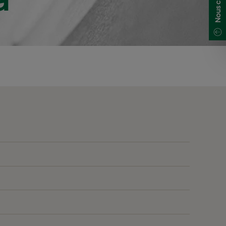
40
B
40
B
40
B
45
836
C
45
C
45
C
45
C
45
C