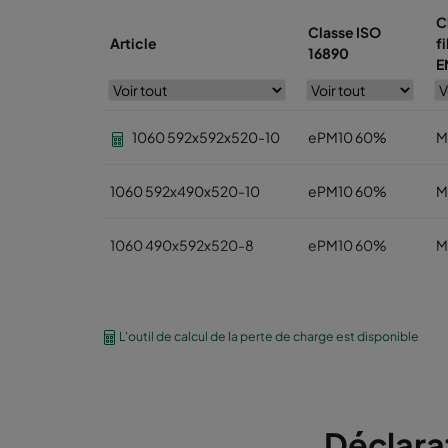
C
Classe ISO
Article
fi
16890
E
1060 592x592x520-10
ePM10 60%
M
1060 592x490x520-10
ePM10 60%
M
1060 490x592x520-8
ePM10 60%
M
1060 592x287x520-10
ePM10 60%
M
L'outil de calcul de la perte de charge est disponible
1060 287x592x520-5
ePM10 60%
M
1060 592x892x520-10
ePM10 60%
M
Déclara