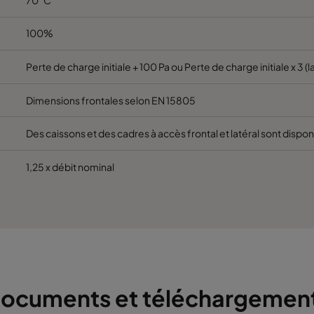
5
592
592
370
3400
100%
5
592
490
370
2800
Perte de charge initiale + 100 Pa ou Perte de charge initiale x 3 (l
Dimensions frontales selon EN 15805
5
490
592
370
2800
Des caissons et des cadres à accès frontal et latéral sont dispon
5
592
287
370
1700
1,25 x débit nominal
5
287
592
370
1700
6
592
592
640
3400
6
592
490
640
2800
6
490
592
640
2800
ocuments et téléchargemen