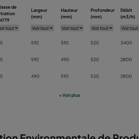
lasse de
Largeur
Hauteur
Profondeur
Débit
ltration
(mm)
(mm)
(mm)
(m3/h)
N779
5
592
592
520
3400
5
592
490
520
2800
5
490
592
520
2800
5
592
287
520
1700
+ Voir plus
5
287
592
520
1700
5
592
892
520
5000
tion Environmentale de Produ