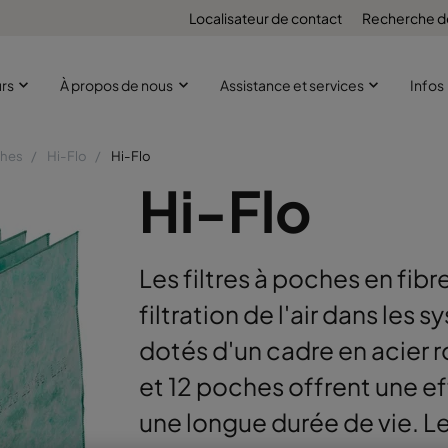
Localisateur de contact
Recherche d
urs
À propos de nous
Assistance et services
Infos
ches
Hi-Flo
Hi-Flo
Hi-Flo
Les filtres à poches en fibr
filtration de l'air dans les
dotés d'un cadre en acier r
et 12 poches offrent une e
une longue durée de vie. Le