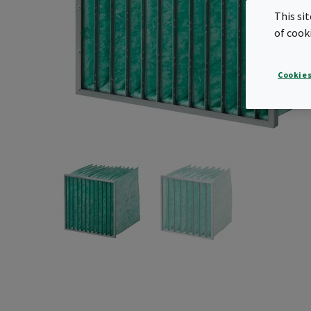
This si
of cook
Cookies