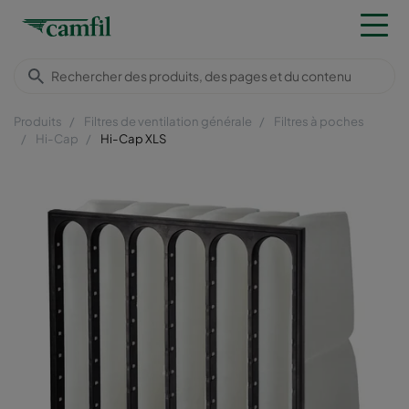
Produits
Filtres de ventilation générale
Filtres à poches
Hi-Cap
Hi-Cap XLS