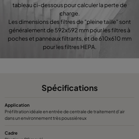
CO60 592x287x370-6
Coarse 60%
G4
tableau ci-dessous pour calculer la perte de
charge.
CO60 592x592x520-6
Coarse 60%
G4
Les dimensions des filtres de "pleine taille" sont
généralement de 592x592 mm pour les filtres à
CO60 490x592x520-5
Coarse 60%
G4
poches et panneaux filtrants, et de 610x610 mm
pour les filtres HEPA.
CO60 287x592x520-3
Coarse 60%
G4
CO60 592x490x520-6
Coarse 60%
G4
CO60 592x287x520-6
Coarse 60%
G4
Spécifications
CO60 592x592x640-6
Coarse 60%
G4
Application
Préfiltration idéale en entrée de centrale de traitement d’air
dans un environnement très poussiéreux
CO60 287x592x640-3
Coarse 60%
G4
Cadre