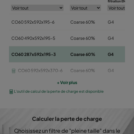
filtration EN779
CO60 592x592x195-6
Coarse 60%
G4
CO60 490x592x195-5
Coarse 60%
G4
CO60 287x592x195-3
Coarse 60%
G4
CO60 592x592x370-6
Coarse 60%
G4
+ Voir plus
CO60 490x592x370-5
Coarse 60%
G4
L'outil de calcul de la perte de charge est disponible
CO60 287x592x370-3
Coarse 60%
G4
Calculer la perte de charge
CO60 592x490x370-6
Coarse 60%
G4
Choisissez un filtre de "pleine taille" dans le