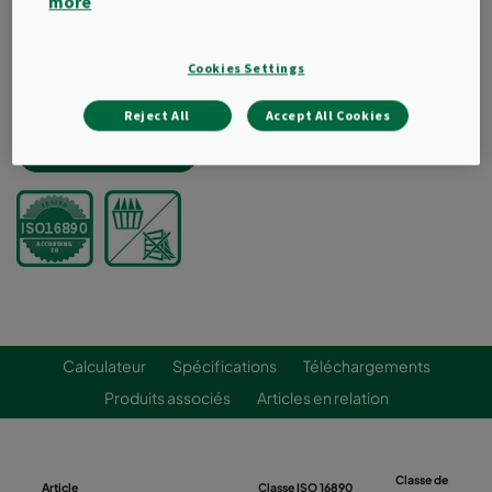
more
Une gamme complète de tailles standards
Conception innovante des poches pour une
Cookies Settings
distribution optimale de l'air
Poches coniques
Reject All
Accept All Cookies
Demander un devis
Calculateur
Spécifications
Téléchargements
Produits associés
Articles en relation
Classe de
Article
Classe ISO 16890