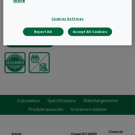
more
Une gamme complète de tailles standards
Conception innovante des poches pour une
Cookies Settings
distribution optimale de l'air
Poches coniques
Reject All
Accept All Cookies
Demander un devis
Calculateur
Spécifications
Téléchargements
Produits associés
Articles en relation
Classe de
Article
Classe ISO 16890