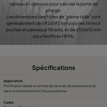
CO60 592x287x370-6
Coarse 60%
G4
tableau ci-dessous pour calculer la perte de
charge.
CO60 592x592x520-6
Coarse 60%
G4
Les dimensions des filtres de "pleine taille" sont
généralement de 592x592 mm pour les filtres à
CO60 490x592x520-5
Coarse 60%
G4
poches et panneaux filtrants, et de 610x610 mm
pour les filtres HEPA.
CO60 287x592x520-3
Coarse 60%
G4
CO60 592x490x520-6
Coarse 60%
G4
CO60 592x287x520-6
Coarse 60%
G4
Spécifications
CO60 592x592x640-6
Coarse 60%
G4
Application
Préfiltration idéale en entrée de centrale de traitement d’air
dans un environnement très poussiéreux
CO60 287x592x640-3
Coarse 60%
G4
Cadre