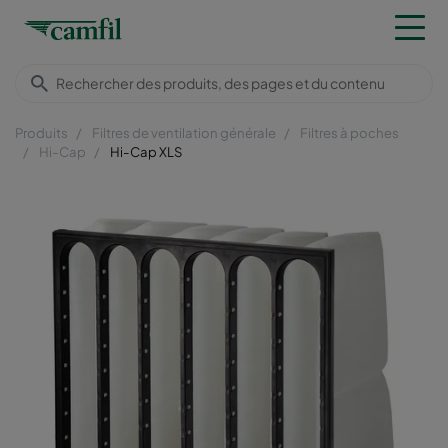
Produits
Filtres de ventilation générale
Filtres à poches
Hi-Cap
Hi-Cap XLS