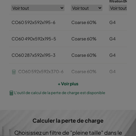
filtration EN779
CO60 592x592x195-6
Coarse 60%
G4
CO60 490x592x195-5
Coarse 60%
G4
CO60 287x592x195-3
Coarse 60%
G4
CO60 592x592x370-6
Coarse 60%
G4
+ Voir plus
CO60 490x592x370-5
Coarse 60%
G4
L'outil de calcul de la perte de charge est disponible
CO60 287x592x370-3
Coarse 60%
G4
Calculer la perte de charge
CO60 592x490x370-6
Coarse 60%
G4
Choisissez un filtre de "pleine taille" dans le