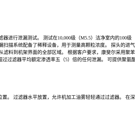
器进行泄漏测试。 测试在10,000级（M5.5）洁净室内的100级（M
漏扫描系统配备了稀释设备，用于测量高颗粒浓度。 探头的进
料到机架界面的全部区域。 根据客户要求，康斐尔采用聚苯乙烯乳胶
过过滤器平均额定渗透率五（5）倍的任何泄漏。 可提供聚氨
置。 过滤器水平放置，允许机加工油雾轻轻通过过滤器。 在深