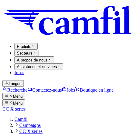
Produits
Secteurs
À propos de nous
Assistance et services
Infos
Langue
Recherche
Contactez-nous
Jobs
Boutique en ligne
Menu
Menu
CC X series
Camfil
Campaigns
CC X series