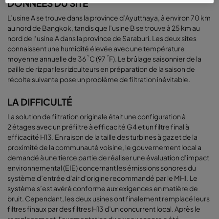
DONNÉES DU SITE
L’usine A se trouve dans la province d’Ayutthaya, à environ 70 km
au nord de Bangkok, tandis que l’usine B se trouve à 25 km au
nord de l’usine A dans la province de Saraburi. Les deux sites
connaissent une humidité élevée avec une température
°
°
moyenne annuelle de 36
C (97
F). Le brûlage saisonnier de la
paille de riz par les riziculteurs en préparation de la saison de
récolte suivante pose un problème de filtration inévitable.
LA DIFFICULTÉ
La solution de filtration originale était une configuration à
2 étages avec un préfiltre à efficacité G4 et un filtre final à
efficacité H13. En raison de la taille des turbines à gaz et de la
proximité de la communauté voisine, le gouvernement local a
demandé à une tierce partie de réaliser une évaluation d’impact
environnemental (EIE) concernant les émissions sonores du
système d’entrée d'air d'origine recommandé par le MHI. Le
système s’est avéré conforme aux exigences en matière de
bruit. Cependant, les deux usines ont finalement remplacé leurs
filtres finaux par des filtres H13 d’un concurrent local. Après le
remplacement, l'augmentation du niveau sonore a été