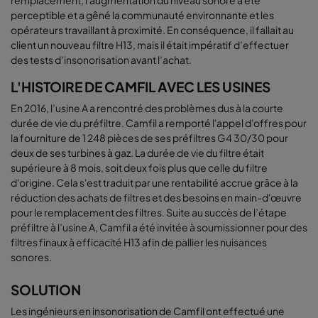
perceptible et a gêné la communauté environnante et les
opérateurs travaillant à proximité. En conséquence, il fallait au
client un nouveau filtre H13, mais il était impératif d’effectuer
des tests d’insonorisation avant l’achat.
L'HISTOIRE DE CAMFIL AVEC LES USINES
En 2016, l’usine A a rencontré des problèmes dus à la courte
durée de vie du préfiltre. Camfil a remporté l'appel d'offres pour
la fourniture de 1 248 pièces de ses préfiltres G4 30/30 pour
deux de ses turbines à gaz. La durée de vie du filtre était
supérieure à 8 mois, soit deux fois plus que celle du filtre
d'origine. Cela s'est traduit par une rentabilité accrue grâce à la
réduction des achats de filtres et des besoins en main-d'œuvre
pour le remplacement des filtres. Suite au succès de l’étape
préfiltre à l’usine A, Camfil a été invitée à soumissionner pour des
filtres finaux à efficacité H13 afin de pallier les nuisances
sonores.
SOLUTION
Les ingénieurs en insonorisation de Camfil ont effectué une