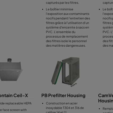
capturés par les filtres.
capturé
Le boîtier minimise
Le boît
l'exposition aux contaminants
l'expo
nocifs pendant l'entretien des
nocifs 
filtres grâce à l'utilisation d'un
filtres 
système d'enceinte à sacs en
systèm
PVC. L'ensemble du
PVC. L
processus de remplacement
proces
des filtres isole le personnel
des fil
des matières dangereuses.
des ma
tain Ceil-X
PB Prefilter Housing
CamVe
Housi
ide replaceable HEPA
Construction en acier
inoxydable T304 et 316 de
Rempla
ee face screen with
calibre 14 et 11.