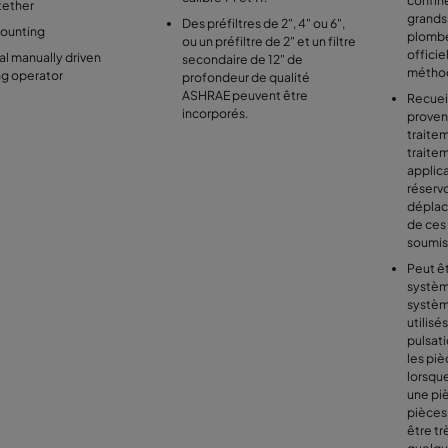
confin
tether
grands
Des préfiltres de 2", 4" ou 6",
mounting
plombe
ou un préfiltre de 2" et un filtre
officie
l manually driven
secondaire de 12" de
méthod
ng operator
profondeur de qualité
ASHRAE peuvent être
Recueil
incorporés.
proven
traite
traitem
applica
réservo
déplac
de ces 
soumis 
Peut ê
systèm
systèm
utilisé
pulsat
les piè
lorsqu
une pi
pièces
être tr