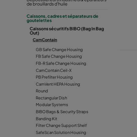
fuites év
de brouillards d'huile
manière p
Caissons, cadres et séparateurs de
décontam
goutelettes
dangereux
Caissons sécuritifs BIBO (Bag In Bag
une sécur
Out)
soudés co
CamContain
strictes 
GB Safe Change Housing
FB Safe Change Housing
FB-R Safe Change Housing
CamContain Ceil-X
PB Prefilter Housing
CamVent HEPA Housing
Round
Rectangular Dish
Modular Systems
BIBO Bags & Security Straps
Banding Kit
Filter Change Support Shelf
SafeScan Solution Housing