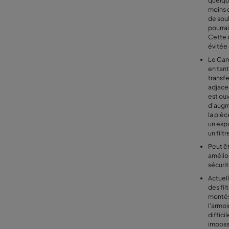
quelqu'
moins q
de sou
pourrai
Cette 
évitée 
Le Cam
en tan
transf
adjace
est ouv
d'augm
la pièce
un esp
un filt
Peut êt
amélior
sécuri
Actuell
des fil
montés 
l'armoi
diffici
impossi