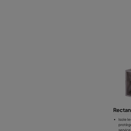
Rectan
Isole l
protège
service