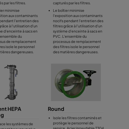
s par les filtres.
capturés par les filtres.
ier minimise
Le boîtier minimise
sition aux contaminants
l'exposition aux contaminants
pendant l'entretien des
nocifs pendant l'entretien des
grâce à l'utilisation d'un
filtres grâce à l'utilisation d'un
e d'enceinte à sacs en
système d'enceinte à sacs en
'ensemble du
PVC. L'ensemble du
sus de remplacement
processus de remplacement
tres isole le personnel
des filtres isole le personnel
tières dangereuses.
des matières dangereuses.
nt HEPA
Round
ng
Isole les filtres contaminés et
protège le personnel de
ce les systèmes de
service. Acier inoxydable T304