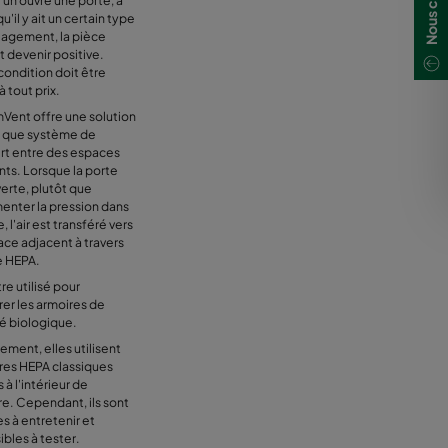
un ouvre une porte, à
u'il y ait un certain type
lagement, la pièce
t devenir positive.
condition doit être
à tout prix.
Vent offre une solution
t que système de
ert entre des espaces
nts. Lorsque la porte
erte, plutôt que
enter la pression dans
, l'air est transféré vers
ace adjacent à travers
re HEPA.
re utilisé pour
er les armoires de
té biologique.
ement, elles utilisent
tres HEPA classiques
à l'intérieur de
re. Cependant, ils sont
les à entretenir et
bles à tester.