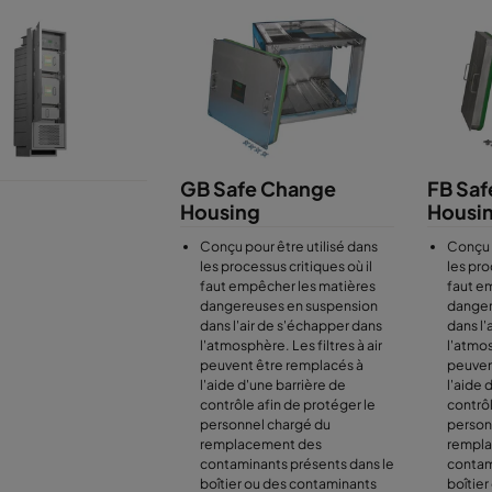
entuelles du filtre HEPA peuvent être testées sur site, et les résultat
rofessionnelle. Le caisson peut être équipé de connexions et d’appa
ination sans danger pour les applications dans lesquelles des micr
 doivent être filtrés (BSL 3-4). De plus, le système de remplacement d
ité supplémentaire à l'opérateur. Les caissons CamContain, en acier 
ntinus étanches, ils résistent aux déformations et répondent aux exi
en matière d'étanchéité, entre autres appliquées dans le secteur du nu
GB Safe Change
FB Sa
Housing
Housi
Conçu pour être utilisé dans
Conçu p
les processus critiques où il
les pro
faut empêcher les matières
faut e
dangereuses en suspension
danger
dans l'air de s'échapper dans
dans l'
l'atmosphère. Les filtres à air
l'atmos
peuvent être remplacés à
peuven
l'aide d'une barrière de
l'aide 
contrôle afin de protéger le
contrôl
personnel chargé du
person
remplacement des
rempl
contaminants présents dans le
contam
boîtier ou des contaminants
boîtie