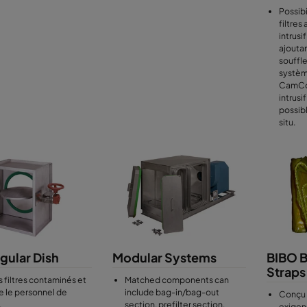
Possibi
filtres
intrus
ajouta
souffle
systèm
CamCon
intrusi
possibl
situ.
gular Dish
Modular Systems
BIBO B
Straps
es filtres contaminés et
Matched components can
 le personnel de
include bag-in/bag-out
Conçu 
.
section, prefilter section,
exigenc