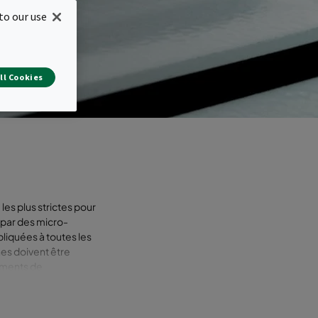
in
to our use
ll Cookies
les plus strictes pour
 par des micro-
liquées à toutes les
nes doivent être
ements de
Le caisson
mplet de votre
de filtration et les