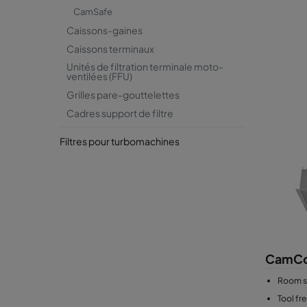
CamSafe
Caissons-gaines
Caissons terminaux
Unités de filtration terminale moto-
ventilées (FFU)
Grilles pare-gouttelettes
Cadres support de filtre
Filtres pour turbomachines
CamCon
Room s
Tool fr