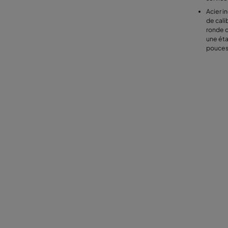
Acier i
de cali
ronde 
une éta
pouces