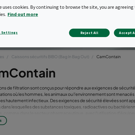
oudé Camconta
te uses cookies. By continuing to browse the site, you are agreeing 
ies.
Find out more
 Settings
Reject All
Accept A
tes
Caissons sécuritifs BIBO (Bag In Bag Out)
CamContain
mContain
ons de filtration sont conçus pour répondre aux exigences de sécurité 
cations où les hommes, les animaux ou l'environnement sont menacés
s hautement infectieux. Des exigences de sécurité élevées sont app
s dans lesquelles des substances toxiques, radioactives ou bactérien
, comme dans le secteur pharmaceutique, avec l'utilisation d'équip
logies, ainsi que dans les laboratoires BSL 3-4 et le génie nucléaire. 
s
n est disponible avec un scanner intégré pour permettre le suivi co
n d'air comme requis dans les zones extrêmement sensibles. L'efficacité 