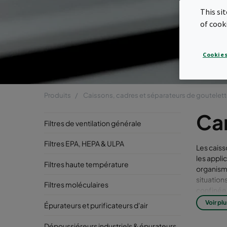
s
This si
of cook
Cookies
Produits
Caissons, cadres et séparateurs de goutelet
Ca
Filtres de ventilation générale
Filtres EPA, HEPA & ULPA
Les caiss
les appli
Filtres haute température
organisme
situation
Filtres moléculaires
confinées
biotechno
Voir plu
Épurateurs et purificateurs d'air
CamContai
filtratio
Dépoussiéreurs industriels & épurateurs