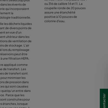
ement beaucoup plus
ou 316 de calibre 14 et 11. La
 dans les évents de
coupelle ronde de 20 pouces
rie qui incorporaient
assure une étanchéité
llement la
positive à 10 pouces de
ologie traditionnelle.
colonne d'eau.
le les déchets liquides
ant de divers points de
ment en vue d'un
ent ultérieur dans les
tions de ventilation de
irs de stockage. L'air
é lors du remplissage
réservoirs peut être
à une filtration HEPA.
tre appliqué comme
e de transfert. Les
es de transfert sont
s pour minimiser les
ions de pression dans
ces qui sont causées
e quelqu'un entre dans
èce. Parce que les
Nous contacter
 sont construites pour
ès étanches, lorsque