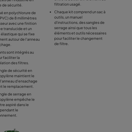
filtration usagé.
e de sécurité.
Chaque kit comprend un sac à
ué en polychlorure de
outils, un manuel
(PVC) de 8 millimètres
d'instructions, des sangles de
seur avec une finition
serrage ainsi que tous les
e translucide et un
éléments et outils nécessaires
élastique qui se fixe
pour faciliter le changement
ment autour de l'anneau
de filtre.
chage.
ants sont intégrés au
r faciliter la
ation des filtres.
ngle de sécurité en
opylène maintient le
r l'anneau d'ensachage
t le remplacement.
ngle de serrage en
opylène empêche le
tre aspiré dans le
 pendant le
onnement.