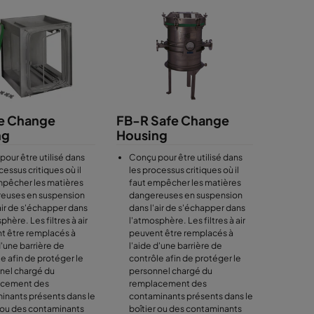
s documentés de
reils permettant une
o-organismes
es filtres garantit
inoxydable, sont
gences les plus
cléaire.
fe Change
FB-R Safe Change
ng
Housing
our être utilisé dans
Conçu pour être utilisé dans
cessus critiques où il
les processus critiques où il
mpêcher les matières
faut empêcher les matières
euses en suspension
dangereuses en suspension
air de s'échapper dans
dans l'air de s'échapper dans
phère. Les filtres à air
l'atmosphère. Les filtres à air
t être remplacés à
peuvent être remplacés à
d'une barrière de
l'aide d'une barrière de
e afin de protéger le
contrôle afin de protéger le
nel chargé du
personnel chargé du
acement des
remplacement des
inants présents dans le
contaminants présents dans le
r ou des contaminants
boîtier ou des contaminants