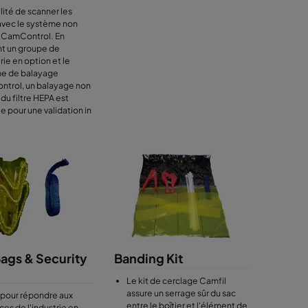
lité de scanner les
 avec le système non
if CamControl. En
nt un groupe de
rie en option et le
e de balayage
trol, un balayage non
f du filtre HEPA est
e pour une validation in
ags & Security
Banding Kit
Le kit de cerclage Camfil
assure un serrage sûr du sac
pour répondre aux
entre le boîtier et l'élément de
es de l'industrie en