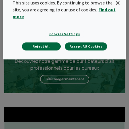
pour protéger la santé de vos salariés. Découvrez les
This site uses cookies. By continuing to browse the
améliorations de la qualité de l'air qui sont disponibles pour votre
site, you are agreeing to our use of cookies.
Find out
bureau grâce à notre évaluation gratuite de la qualité de l'air.
more
Évaluation gratuite de la qualité de l'air
Cookies Settings
Reject All
Accept All Cookies
Maîtrisez votre qualité d'air
Découvrez notre gamme de purificateurs d'air
professionnels pour les bureaux
Télécharger maintenant