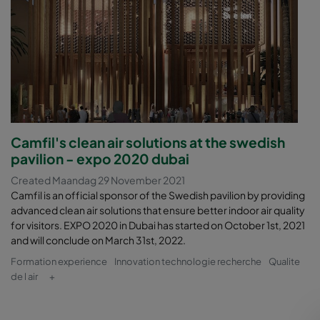
Camfil's clean air solutions at the swedish
pavilion - expo 2020 dubai
Created Maandag 29 November 2021
Camfil is an official sponsor of the Swedish pavilion by providing
advanced clean air solutions that ensure better indoor air quality
for visitors. EXPO 2020 in Dubai has started on October 1st, 2021
and will conclude on March 31st, 2022.
Formation experience
Innovation technologie recherche
Qualite
de l air
+