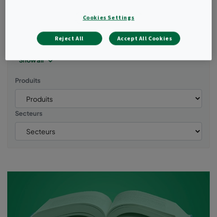
Turbomachines et Energie
Cookies Settings
Controle de la contamination virale
Reject All
Accept All Cookies
Life science secteur sante
Normes reglementations
Show all
Produits
Secteurs