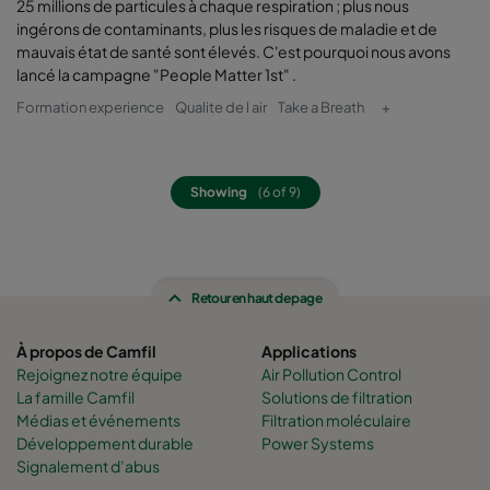
25 millions de particules à chaque respiration ; plus nous
ingérons de contaminants, plus les risques de maladie et de
mauvais état de santé sont élevés. C'est pourquoi nous avons
lancé la campagne "People Matter 1st" .
Formation experience
Qualite de l air
Take a Breath
+
Showing
(6 of 9)
Retour en haut de page
À propos de Camfil
Applications
Rejoignez notre équipe
Air Pollution Control
La famille Camfil
Solutions de filtration
Médias et événements
Filtration moléculaire
Développement durable
Power Systems
Signalement d’abus