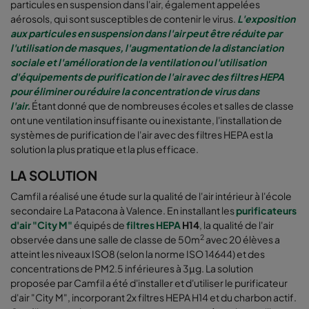
particules en suspension dans l'air, également appelées
aérosols, qui sont susceptibles de contenir le virus.
L'exposition
aux particules en suspension dans l'air peut être réduite par
l'utilisation de masques, l'augmentation de la distanciation
sociale et l'amélioration de la ventilation ou l'utilisation
d'équipements de purification de l'air avec des filtres HEPA
pour éliminer ou réduire la concentration de virus dans
l'air.
Étant donné que de nombreuses écoles et salles de classe
ont une ventilation insuffisante ou inexistante, l'installation de
systèmes de purification de l'air avec des filtres HEPA est la
solution la plus pratique et la plus efficace.
LA SOLUTION
Camfil a réalisé une étude sur la qualité de l'air intérieur à l'école
secondaire La Patacona à Valence. En installant les
purificateurs
d'air "City M"
équipés de
filtres HEPA
H14
, la qualité de l'air
2
observée dans une salle de classe de 50m
avec 20 élèves a
atteint les niveaux ISO8 (selon la norme ISO 14644) et des
concentrations de PM2.5 inférieures à 3μg. La solution
proposée par Camfil a été d'installer et d'utiliser le purificateur
d'air "City M", incorporant 2x filtres HEPA H14 et du charbon actif.