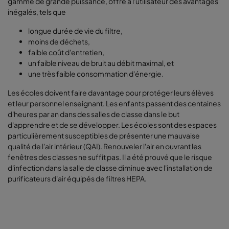
gamme de grande puissance, offre à l'utilisateur des avantages
inégalés, tels que
longue durée de vie du filtre,
moins de déchets,
faible coût d'entretien,
un faible niveau de bruit au débit maximal, et
une très faible consommation d'énergie.
Les écoles doivent faire davantage pour protéger leurs élèves
et leur personnel enseignant. Les enfants passent des centaines
d'heures par an dans des salles de classe dans le but
d'apprendre et de se développer. Les écoles sont des espaces
particulièrement susceptibles de présenter une mauvaise
qualité de l'air intérieur (QAI). Renouveler l'air en ouvrant les
fenêtres des classes ne suffit pas. Il a été prouvé que le risque
d'infection dans la salle de classe diminue avec l'installation de
purificateurs d'air équipés de filtres HEPA.