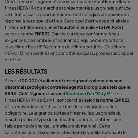
Ces filtres sont largement reconnus comme étant les meilleurs
filtres HEPA H14 du marché et présentant la plus grande surface
de filtration par rapport aux autres technologies proposées en
réponse à cet appel d'offres. Cet appel d'offres spécifiait des
filtres certifiés avec une
efficacité minimale H13 (99,95%)
selon la norme
EN1822
. Dans le but de se conformer à ces
exigences, de nombreux fabricants d'équipements ont cité
leurs filtres True HEPA comme des filtres certifiés. Ces filtres
HEPA H13 non certifiés ont donc été exclus du processus d'appel
d'offres.
LES RÉSULTATS
Plus de
100 000 étudiants et enseignants valenciens sont
désormais protégés contre les agents biologiques tels que le
SARS-CoV-2 grâce à nos
purificateurs d'air "City M"
. Les
filtres HEPA H14 de Camfil sont certifiés selon
la norme EN1822
et livrés avec leur certificat de test de balayage individuel
obligatoire. Leur grande surface filtrante, la plus grande du
marché pour ce type de purificateur, permet d'obtenir une
faible perte de charge, la meilleure du marché. Cette
caractéristique, associée à l'utilisation de ventilateurs haut de