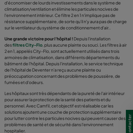
d'économiser de lourds investissements dans le système de
climatisation/ventilation et élimine les particules nocives de
l'environnement intérieur. Ce filtre 2 en 1 n'implique pas de
résistance supplémentaire, de sorte qu'il n'y aura pas de charge
sur le ventilateur du système de conditionnement d'air..
Une grande victoire pour l'hôpital !
Depuis l'installation
des
filtres City-Flo
, plus aucune plainte ou souci. Les filtres à air
2 en 1, appelés City-Flo, sont actuellement utilisés dans trois
armoires de climatisation, dans différents départements du
bâtiment de l'hôpital. Depuis l'installation, le service technique
de l'hôpital de Deventer n'a reçu aucune plainte ou
préoccupation concernant des problèmes de poussière, de
fumées et d'odeurs.
Les hôpitaux sont très dépendants de la pureté de l'air intérieur
pour assurer la protection de la santé des patients et du
personnel. Avec Camfil, cet objectif est réalisable car les
solutions ajoutent une couche de protection supplémentaire
Nous contacter
pour lutter contre les particules nocives qui peuvent causer des
problèmes de santé et de sécurité dans l'environnement
hospitalier.