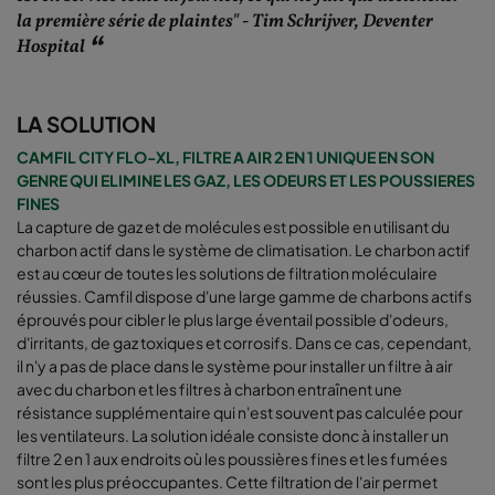
la première série de plaintes" - Tim Schrijver, Deventer
Hospital
LA SOLUTION
CAMFIL CITY FLO-XL, FILTRE A AIR 2 EN 1 UNIQUE EN SON
GENRE QUI ELIMINE LES GAZ, LES ODEURS ET LES POUSSIERES
FINES
La capture de gaz et de molécules est possible en utilisant du
charbon actif dans le système de climatisation. Le charbon actif
est au cœur de toutes les solutions de filtration moléculaire
réussies. Camfil dispose d'une large gamme de charbons actifs
éprouvés pour cibler le plus large éventail possible d'odeurs,
d'irritants, de gaz toxiques et corrosifs. Dans ce cas, cependant,
il n'y a pas de place dans le système pour installer un filtre à air
avec du charbon et les filtres à charbon entraînent une
résistance supplémentaire qui n'est souvent pas calculée pour
les ventilateurs. La solution idéale consiste donc à installer un
filtre 2 en 1 aux endroits où les poussières fines et les fumées
sont les plus préoccupantes. Cette filtration de l'air permet