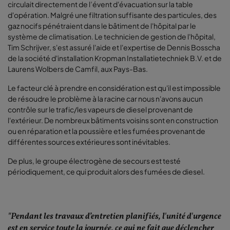
circulait directement de l’évent d'évacuation sur la table
d'opération. Malgré une filtration suffisante des particules, des
gaz nocifs pénétraient dans le bâtiment de l'hôpital par le
système de climatisation. Le technicien de gestion de l'hôpital,
Tim Schrijver, s'est assuré l'aide et l'expertise de Dennis Bosscha
de la société d'installation Kropman Installatietechniek B.V. et de
Laurens Wolbers de Camfil, aux Pays-Bas.
Le facteur clé à prendre en considération est qu'il est impossible
de résoudre le problème à la racine car nous n'avons aucun
contrôle sur le trafic/les vapeurs de diesel provenant de
l'extérieur. De nombreux bâtiments voisins sont en construction
ou en réparation et la poussière et les fumées provenant de
différentes sources extérieures sont inévitables.
De plus, le groupe électrogène de secours est testé
périodiquement, ce qui produit alors des fumées de diesel.
"Pendant les travaux d’entretien planifiés, l'unité d'urgence
est en service toute la journée, ce qui ne fait que déclencher