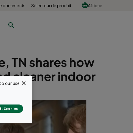
e documents
Sélecteur de produit
Afrique
le, TN shares how
red cleaner indoor
to our use
ll Cookies