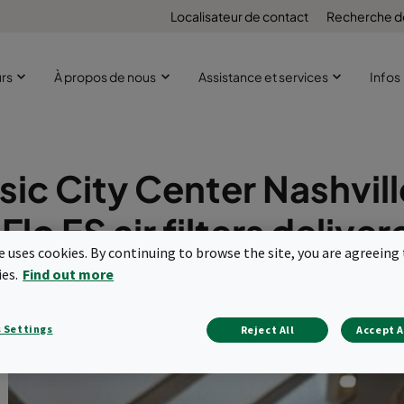
Localisateur de contact
Recherche d
urs
À propos de nous
Assistance et services
Infos
ic City Center Nashvil
Flo ES air filters delive
te uses cookies. By continuing to browse the site, you are agreeing 
 & lowered costs
ies.
Find out more
 Settings
Reject All
Accept A