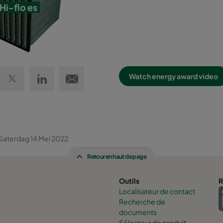
Hi-flo es
 Facebook
Share on Twitter
Share on LinkedIn
Email link
Watch energy award video
Saterdag 14 Mei 2022
Retour en haut de page
Outils
R
Localisateur de contact
Recherche de
documents
Sélecteur de produit