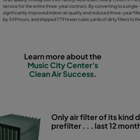
service for the entire three-year contract. By converting to a singl
significantly improved indoor air quality and reduced three-year fi
by 349 hours, and shipped 779 fewer cubic yards of dirty filters to the
Learn more about the
Music City Center's
Clean Air Success
.
Only air filter of its kin
prefilter . . . last 12 mon