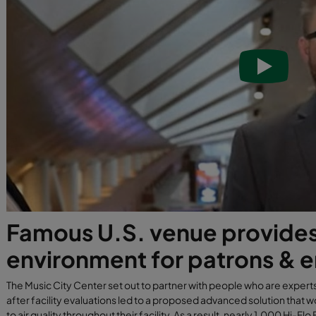
Famous U.S. venue provides
environment for patrons &
The Music City Center set out to partner with people who are experts i
after facility evaluations led to a proposed advanced solution that 
to air quality throughout their facility. As a result, nearly 1,000 Hi-F