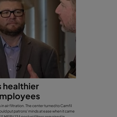
 healthier
 employees
n air filtration. The center turned to Camfil
would put patrons' minds at ease when it came
lo ES MERV 13A pocket filters remained in