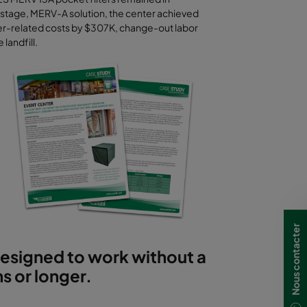
e-stage, MERV-A solution, the center achieved
lter-related costs by $307K, change-out labor
 landfill.
Nous contacter
d designed to work without a
ths or longer.