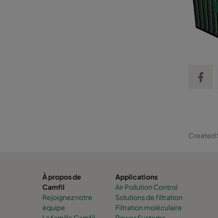
Share on
Created 
À propos de
Applications
Camfil
Air Pollution Control
Rejoignez notre
Solutions de filtration
équipe
Filtration moléculaire
La famille Camfil
Power Systems