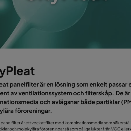
yPleat
eat panelfilter är en lösning som enkelt passar e
ent av ventilationssystem och filterskåp. De är 
nationsmedia och avlägsnar både partiklar (P
lära föroreningar.
 panelfilter är ett veckat filter med kombinationsmedia som säkerstä
iklar och molekylära föroreningar så som dåliga lukter från VOC eller