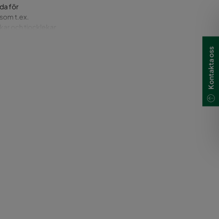
da för
 som t.ex.
lekar och tjocklekar
Kontakta oss
r en mängd luftburna
 Dynamics) som
, t.ex. kvävedioxid
 Faktisk prestanda
bilitet kan CityPleat-
litet (IAQ) i ett enda
elvis vid korta eller
 förbrukat filter.