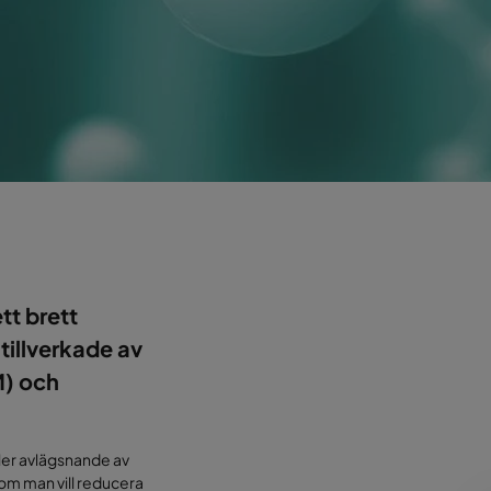
tt brett
tillverkade av
M) och
ller avlägsnande av
 om man vill reducera