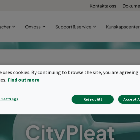
Kontakta oss
Dokume
scher
Om oss
Support & service
Kunskapscenter
te uses cookies. By continuing to browse the site, you are agreeing 
ies.
Find out more
 Settings
Reject All
Accept A
CityPleat