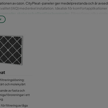
ationen av ozon. CityPleat-paneler ger medelprestanda och är avsed
alitet (IAQ) med enkel installation. Idealisk för komfortapplikationer
yggnader, skolor och offentliga byggnader.
Filtren finns i olika stor
ssa filterspår eller ramar i filterskåp.
r
a använder sig av
bredspektrumkol
för att uppnå avskiljningsgrad fö
r. Filtren använder sig av en mekanism kallad RAD (Rapid Adsorption
ler maximal prestanda mot flertalet kemikalier som finns i stadsmiljöer
.
lassificeringar för partikelavskiljning är Coarse 65 % enligt ISO 16890.
filterkonfiguration och luftflöde. Med förbehåll för tryckförlustkompa
sätta konventionella förfilterpaneler för att ge förbättrad inomhusluftkva
an ombyggnation. Filtret används också ofta i tillfälliga lösningar, exemp
eat
a byggprojekt. CityPleat består av material som tillåter förbränning av
filtreringslösning;
lärt och molekylärt
ande av fasta och
iga föroreningar i ett
eg.
 för filtrering av låga