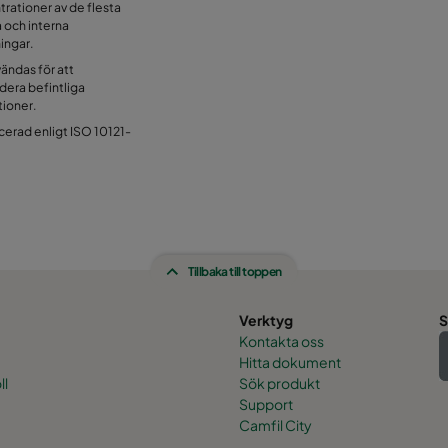
rationer av de flesta
 och interna
ingar.
ändas för att
era befintliga
tioner.
icerad enligt ISO 10121-
Tillbaka till toppen
Verktyg
S
Kontakta oss
Hitta dokument
ll
Sök produkt
Support
Camfil City