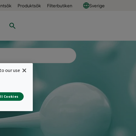
ntsök
Produktsök
Filterbutiken
Sverige
to our use
ll Cookies