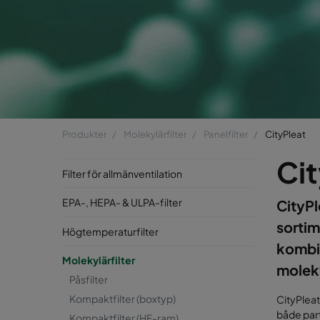
Produkter
Molekylärfilter
Panelfilter
CityPleat
Cit
Filter för allmänventilation
EPA-, HEPA- & ULPA-filter
CityPl
sortim
Högtemperaturfilter
kombi
Molekylärfilter
moleky
Påsfilter
Kompaktfilter (boxtyp)
CityPleat
både part
Kompaktfilter (HF-ram)