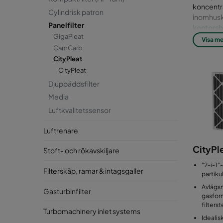
koncentr
Cylindrisk patron
inomhuskv
Panelfilter
kontorsb
GigaPleat
för att pa
Visa me
CamCarb
Panelern
CityPleat
kemikalie
CityPleat
säkerstäl
Djupbäddsfilter
och ozon
Media
Luftkvalitetssensor
Vanliga k
beror på 
Luftrenare
filter er
filter, ut
CityPl
Stoft- och rökavskiljare
medellång
"2-i-1"-
Filterskåp, ramar & intagsgaller
partiku
Avlägsn
Gasturbinfilter
gasform
filterst
Turbomachinery inlet systems
Idealisk