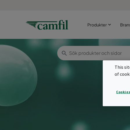
Produkter
Bran
This si
of cook
Cookies