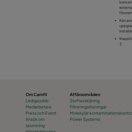
koncent
externa
föroren
Kan anv
uppgrad
installa
Klassif
3
Om Camfil
Affärsområden
Lediga jobb
Stoftavskiljning
Medarbetare
Filtreringslösningar
Press och Event
Molekylär kontaminationskontro
Ansök om
Power Systems
sponsring
Whistleblowing