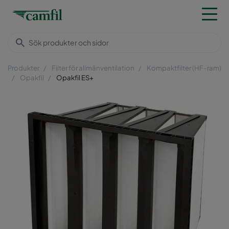
Produkter
Filter för allmänventilation
Kompaktfilter (HF-ram)
Opakfil
Opakfil ES+