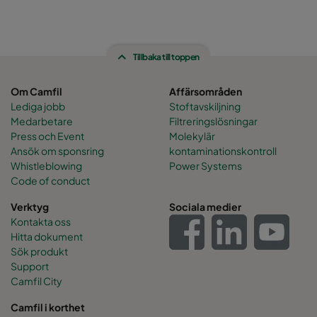
Tillbaka till toppen
Om Camfil
Affärsområden
Lediga jobb
Stoftavskiljning
Medarbetare
Filtreringslösningar
Press och Event
Molekylär
Ansök om sponsring
kontaminationskontroll
Whistleblowing
Power Systems
Code of conduct
Verktyg
Sociala medier
Kontakta oss
Hitta dokument
Sök produkt
Support
Camfil City
Camfil i korthet