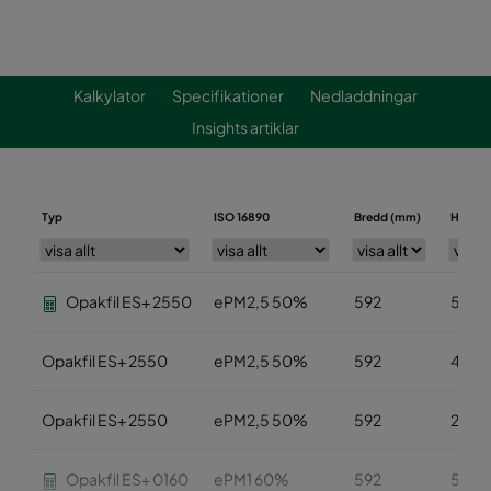
Kalkylator
Specifikationer
Nedladdningar
Insights artiklar
Typ
ISO 16890
Bredd (mm)
Höjd (
Opakfil ES+ 2550
ePM2,5 50%
592
592
Opakfil ES+ 2550
ePM2,5 50%
592
490
Opakfil ES+ 2550
ePM2,5 50%
592
287
Opakfil ES+ 0160
ePM1 60%
592
592