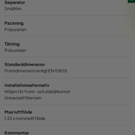
Separator
Smältlim
Packning
Polyuretan
Tätning
Polyuretan
Standarddimension
Frontdimension enligt EN 15805
installationsalternativ
Höljen för front- och sidoåtkomst
Universell filterram
Max luftflöde
1,25 x nominellt flöde
Kommentar