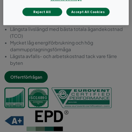
ePM2.5-effektivitet enligt ISO 16890.
Reject All
Accept All Cookies
Formgjuten ram i återvunnen plast
Aerodynamisk radiell design för förbättrat luftflöde
Längsta livslängd med bästa totala ägandekostnad
(TCO)
Mycket låg energiförbrukning och hög
dammupptagningsförmåga
Lägsta avfalls- och arbetskostnad tack vare färre
byten
Offertförfrågan