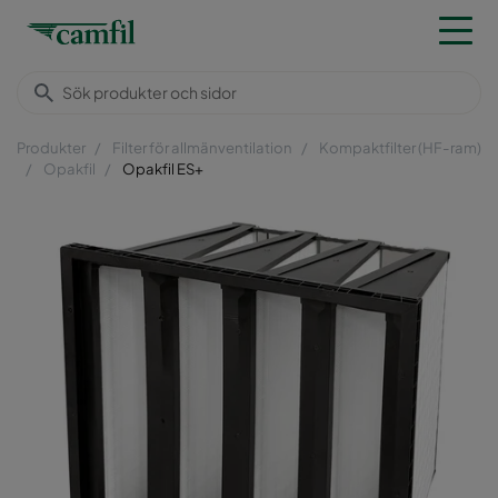
Produkter
Filter för allmänventilation
Kompaktfilter (HF-ram)
Opakfil
Opakfil ES+