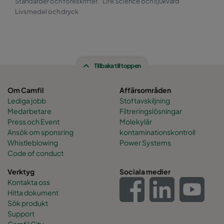
Standarder och föreskrifter
Life Science och sjukvard
Livsmedel och dryck
Tillbaka till toppen
Om Camfil
Affärsområden
Lediga jobb
Stoftavskiljning
Medarbetare
Filtreringslösningar
Press och Event
Molekylär
Ansök om sponsring
kontaminationskontroll
Whistleblowing
Power Systems
Code of conduct
Verktyg
Sociala medier
Kontakta oss
Hitta dokument
Sök produkt
Support
Camfil City