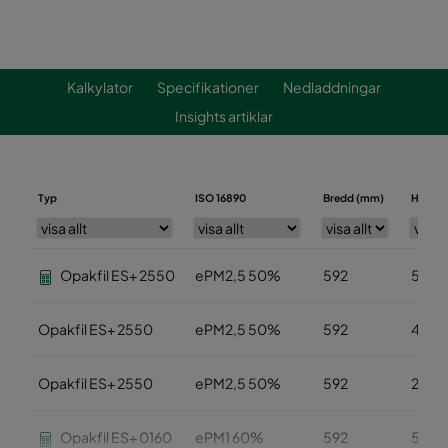
Kalkylator
Specifikationer
Nedladdningar
Insights artiklar
Typ
ISO 16890
Bredd (mm)
Höjd (
Opakfil ES+ 2550
ePM2,5 50%
592
592
Opakfil ES+ 2550
ePM2,5 50%
592
490
Opakfil ES+ 2550
ePM2,5 50%
592
287
Opakfil ES+ 0160
ePM1 60%
592
592