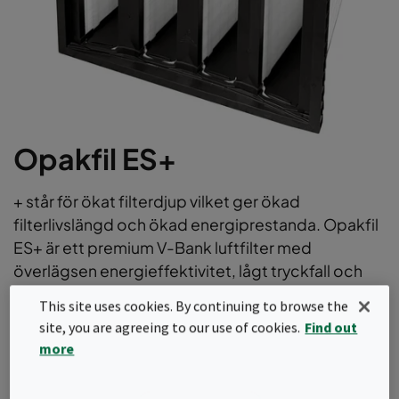
Opakfil ES+
+ står för ökat filterdjup vilket ger ökad
filterlivslängd och ökad energiprestanda. Opakfil
ES+ är ett premium V-Bank luftfilter med
överlägsen energieffektivitet, lågt tryckfall och
hög stoftavskiljningsförmåga, vilket bidrar till ditt
This site uses cookies. By continuing to browse the
företags hållbara mål om minskad
site, you are agreeing to our use of cookies.
Find out
energiförbrukning och minskat avfall. Opakfil ES+
more
håller upp till 70 % längre än Opakfil ES i ditt HVAC-
system.Det här filtret finns med ePM1- och