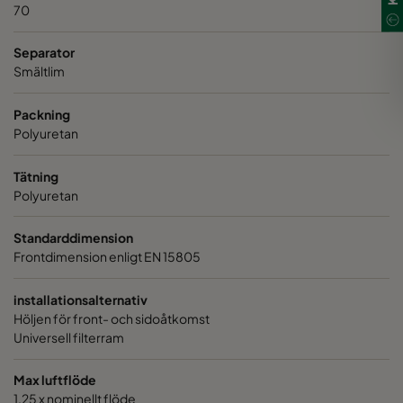
70
Separator
Smältlim
Packning
Polyuretan
Tätning
Polyuretan
Standarddimension
Frontdimension enligt EN 15805
installationsalternativ
Höljen för front- och sidoåtkomst
Universell filterram
Max luftflöde
1,25 x nominellt flöde