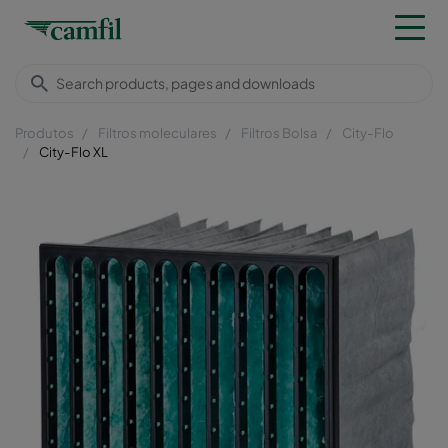
Produtos
Filtros moleculares
Filtros Bolsa
City-Flo
City-Flo XL