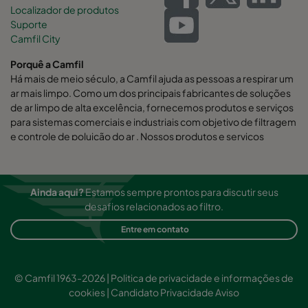
Localizador de produtos
Suporte
Camfil City
Porquê a Camfil
Há mais de meio século, a Camfil ajuda as pessoas a respirar um
ar mais limpo. Como um dos principais fabricantes de soluções
de ar limpo de alta excelência, fornecemos produtos e serviços
para sistemas comerciais e industriais com objetivo de filtragem
e controle de poluição do ar . Nossos produtos e serviços
auxiliam na melhora da produtividade dos funcionários e da
performance dos equipamentos, minimizando o uso de energia
e beneficiando a saúde humana e o meio ambiente.
Ainda aqui?
Estamos sempre prontos para discutir seus
Acreditamos firmemente que nossas soluções são as de melhor
desafios relacionados ao filtro.
custo benefício para nossos clientes.
Entre em contato
© Camfil 1963-2026 |
Politica de privacidade e informações de
cookies
|
Candidato Privacidade Aviso