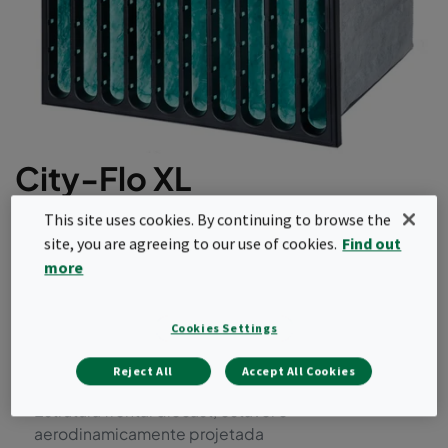
City-Flo XL
This site uses cookies. By continuing to browse the
Filtro de ar de baixa resistência e alta economia
site, you are agreeing to our use of cookies.
Find out
de energia para o controle de contaminantes
more
particulados e gasosos.
Filtro de partículas e contaminantes moleculares
Cookies Settings
combinados
Baixa queda de pressão inicial
Reject All
Accept All Cookies
Design de bolso cônico recém desenvolvido
Estrutura frontal diecast, estável e
aerodinamicamente projetada