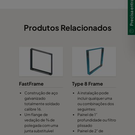
Produtos Relacionados
FastFrame
Type 8 Frame
Construção de aço
A instalação pode
galvanizado
incluir qualquer uma
totalmente soldado
ou combinações dos
calibre 16.
seguintes:
Um flange de
Painel de 1”
vedação de ¾ de
profundidade ou filtro
polegada com uma
plissado
junta substituível
Painel de 2” de