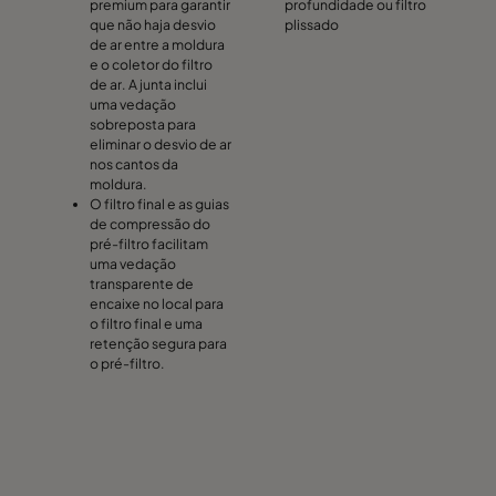
premium para garantir
profundidade ou filtro
que não haja desvio
plissado
de ar entre a moldura
e o coletor do filtro
de ar. A junta inclui
uma vedação
sobreposta para
eliminar o desvio de ar
nos cantos da
moldura.
O filtro final e as guias
de compressão do
pré-filtro facilitam
uma vedação
transparente de
encaixe no local para
o filtro final e uma
retenção segura para
o pré-filtro.