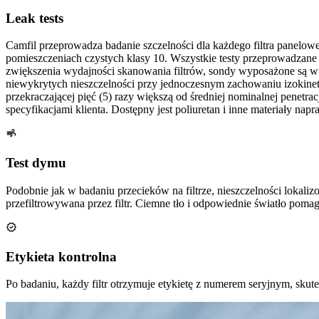
Leak tests
Camfil przeprowadza badanie szczelności dla każdego filtra panelow
pomieszczeniach czystych klasy 10. Wszystkie testy przeprowadzan
zwiększenia wydajności skanowania filtrów, sondy wyposażone są w 
niewykrytych nieszczelności przy jednoczesnym zachowaniu izokinet
przekraczającej pięć (5) razy większą od średniej nominalnej penetra
specyfikacjami klienta. Dostępny jest poliuretan i inne materiały nap
Test dymu
Podobnie jak w badaniu przecieków na filtrze, nieszczelności lokali
przefiltrowywana przez filtr. Ciemne tło i odpowiednie światło poma
Etykieta kontrolna
Po badaniu, każdy filtr otrzymuje etykietę z numerem seryjnym, sku