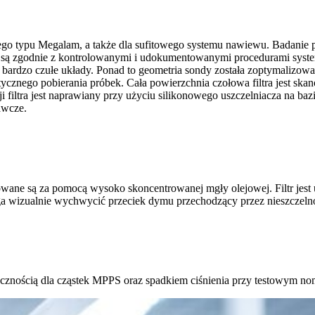
ego typu Megalam, a także dla sufitowego systemu nawiewu. Badanie p
e są zgodnie z kontrolowanymi i udokumentowanymi procedurami syste
bardzo czułe układy. Ponad to geometria sondy została zoptymalizow
ycznego pobierania próbek. Cała powierzchnia czołowa filtra jest sk
cji filtra jest naprawiany przy użyciu silikonowego uszczelniacza na b
rawcze.
zowane są za pomocą wysoko skoncentrowanej mgły olejowej. Filtr jest 
ga wizualnie wychwycić przeciek dymu przechodzący przez nieszczelnoś
tecznością dla cząstek MPPS oraz spadkiem ciśnienia przy testowym n