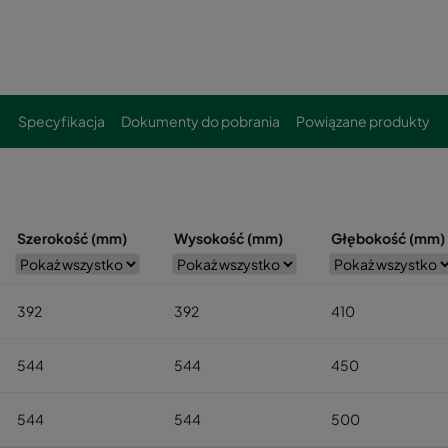
Specyfikacja
Dokumenty do pobrania
Powiązane produkty
Szerokość (mm)
Wysokość (mm)
Głębokość (mm)
392
392
410
544
544
450
544
544
500