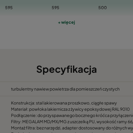
595
595
500
+ więcej
595
595
565
697
697
500
697
697
565
Specyfikacja
1195
595
565
1195
595
565
turbulentny nawiew powietrza dla pomieszczeń czystych
Konstrukcja: stal lakierowana proszkowo, ciągłe spawy
1307
697
565
Materiał: powłoka lakiernicza z żywicy epoksydowej RAL 9010
Podłączenie: do przyspawanego bocznego króćca przyłącze
1307
697
565
Filtry: MEGALAM MD/MX/MG z uszczelką PU, wysokość ramy 66
Montaż filtra: bez narzędzi, adapter dostosowany do różnych w