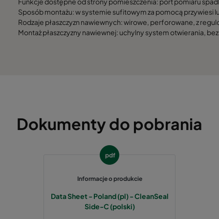
Funkcje dostępne od strony pomieszczenia: port pomiaru spadk
Sposób montażu: w systemie sufitowym za pomocą przywiesi lu
Rodzaje płaszczyzn nawiewnych: wirowe, perforowane, z regul
Montaż płaszczyzny nawiewnej: uchylny system otwierania, bez
Dokumenty do pobrania
pdf
Informacje o produkcie
Data Sheet - Poland (pl) - CleanSeal
Side-C (polski)