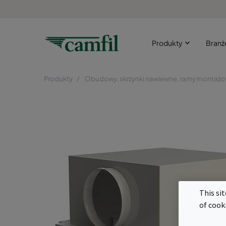
Produkty
Bran
Produkty
Obudowy, skrzynki nawiewne, ramy montaż
This si
of cook