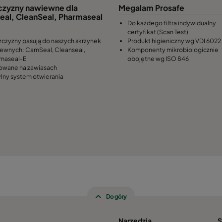
czyzny nawiewne dla
Megalam Prosafe
al, CleanSeal, Pharmaseal
Do każdego filtra indywidualny
certyfikat (Scan Test)
zczyzny pasują do naszych skrzynek
Produkt higieniczny wg VDI 6022
ewnych: CamSeal, Cleanseal,
Komponenty mikrobiologicznie
maseal-E
obojętne wg ISO 846
wane na zawiasach
lny system otwierania
Do góry
Narzędzia
S