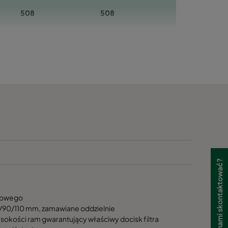
508
508
508
508
610
610
610
610
508
1108
508
1108
Potrzebujesz się z nami skontaktować?
610
1220
niowego
610
1220
/90/110 mm, zamawiane oddzielnie
ysokości ram gwarantujący właściwy docisk filtra