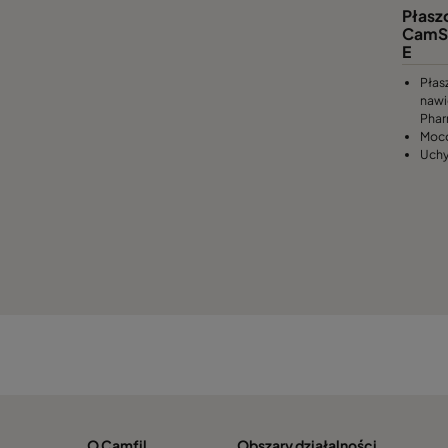
Płasz
CamSe
E
Płas
nawi
Phar
Moco
Uchy
O Camfil
Obszary działalności