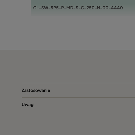
CL-SW-5P5-P-MD-S-C-250-N-00-AAA0
CL-SW-5P5-P-MD-S-C-315-N-00-AAA0
CL-SW-6P6-P-MD-S-C-250-N-00-AAA0
CL-SW-6P6-P-MD-S-C-315-N-00-AAA0
CL-SW-11P5-P-MD-S-C-315-N-LS-AAA0
CL-SW-11P5-P-MD-S-C-315-N-SS-AAA0
Zastosowanie
Uwagi
CL-SW-12P6-P-MD-S-C-315-N-LS-AAA0
CL-SW-12P6-P-MD-S-C-315-N-SS-AAA0