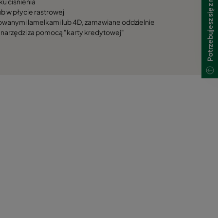
u ciśnienia
b w płycie rastrowej
owanymi lamelkami lub 4D, zamawiane oddzielnie
 narzędzi za pomocą "karty kredytowej"