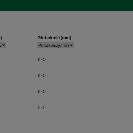
)
Głębokość (mm)
1170
1170
1170
1170
1170