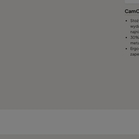
CamC
Stoż
wyda
najn
30% 
meta
Ergo
zape