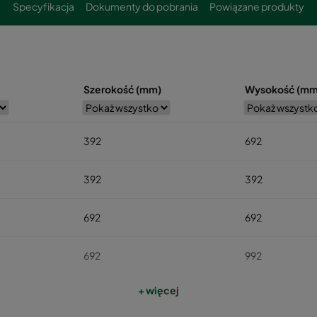
Specyfikacja
Dokumenty do pobrania
Powiązane produkty
Szerokość (mm)
Wysokość (mm
392
692
392
392
692
692
692
992
+ więcej
692
1292