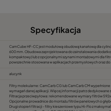
992
692
992
1292
Specyfikacja
1292
692
1292
992
CamCube HF-CC jest modułową obudową kanałową dla cylindry
600 mm. Obudowa zaprojektowana do zainstalowania dodatkowej fi
kompaktowy) lub z opcjonalnymi szynami montażowymi dla fil
1292
1292
powszechnie stosowana w aplikacjach przemysłowych oraz do z
1292
1892
alucynk
Filtry molekularne: CamCarb CG lub CamCarb CM wypełnione
1592
1292
wymagań danej aplikacji. Więcej informacji patrz dedykowane 
Filtracja przeciwpyłowa: rekomendowane wymiary filtrów 59
1592
1892
Opcjonalne prowadnice do montażu filtrów panelowych o głęb
Drugi stopień filtracji - filtry kieszeniowe typu Hi-Flo z maksym