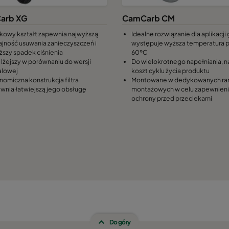
arb XG
CamCarb CM
kowy kształt zapewnia najwyższą
Idealne rozwiązanie dla aplikacji
jność usuwania zanieczyszczeń i
występuje wyższa temperatura 
iższy spadek ciśnienia
60ºC
lżejszy w porównaniu do wersji
Do wielokrotnego napełniania, n
lowej
koszt cyklu życia produktu
nomiczna konstrukcja filtra
Montowane w dedykowanych r
wnia łatwiejszą jego obsługę
montażowych w celu zapewnien
ochrony przed przeciekami
Do góry