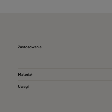
552009
94
552011
135
552014
110
552015
136
Zastosowanie
552016
152
552018
193
Materiał
Uwagi
552021
173
552023
218