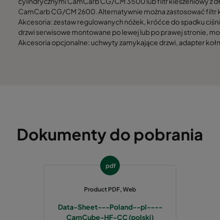
cylindrycznymi CamCarb CG/CM 3500 lub filtr kieszeniowy z dłu
1892
1292
CamCarb CG/CM 2600. Alternatywnie można zastosować filtr
Akcesoria: zestaw regulowanych nóżek, króćce do spadku ciśnie
1892
1592
drzwi serwisowe montowane po lewej lub po prawej stronie, mo
Akcesoria opcjonalne: uchwyty zamykające drzwi, adapter kołnie
1892
1892
Dokumenty do pobrania
pdf
Product PDF, Web
Data-Sheet---Poland--pl----
CamCube-HF-CC (polski)