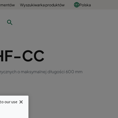
umentów
Wyszukiwarka produktów
Polska
HF-CC
drycznych o maksymalnej długości 600 mm
to our use