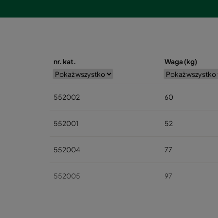
nr. kat.
Waga (kg)
552002
60
552001
52
552004
77
552005
97
552006
113