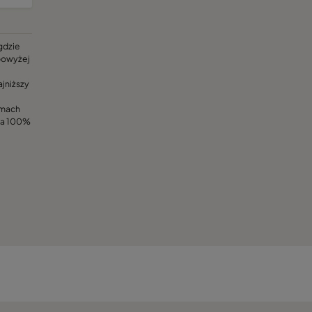
 gdzie
powyżej
ajniższy
amach
ia 100%