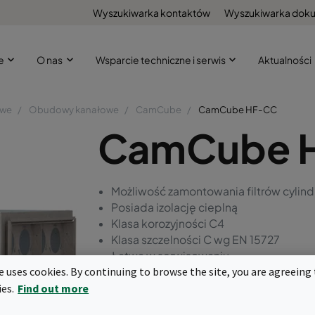
Wyszukiwarka kontaktów
Wyszukiwarka dok
że
O nas
Wsparcie techniczne i serwis
Aktualności
owe
Obudowy kanałowe
CamCube
CamCube HF-CC
CamCube 
Możliwość zamontowania filtrów cylin
Posiada izolację cieplną
Klasa korozyjności C4
Klasa szczelności C wg EN 15727
Łatwa w serwisowaniu
te uses cookies. By continuing to browse the site, you are agreeing 
Możliwy montaż dwóch stopni filtracji
ies.
Find out more
Zapytaj o ofertę