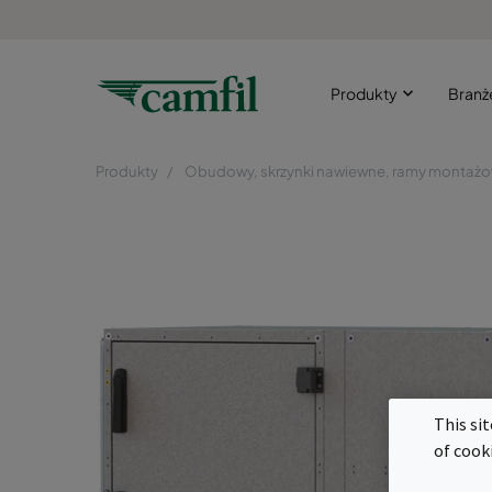
Produkty
Bran
Produkty
Obudowy, skrzynki nawiewne, ramy montaż
This si
of cook