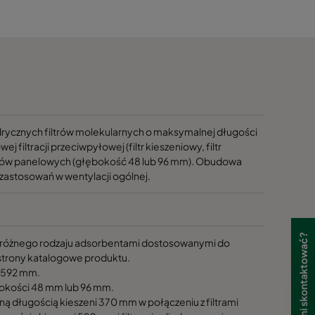
1170
1170
1170
1170
cznych filtrów molekularnych o maksymalnej długości
ltracji przeciwpyłowej (filtr kieszeniowy, filtr
trów panelowych (głębokość 48 lub 96 mm). Obudowa
1170
astosowań w wentylacji ogólnej.
1170
 różnego rodzaju adsorbentami dostosowanymi do
1170
strony katalogowe produktu.
2x592 mm.
1170
okości 48 mm lub 96 mm.
alną długością kieszeni 370 mm w połączeniu z filtrami