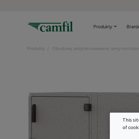
Produkty
Bran
Produkty
Obudowy, skrzynki nawiewne, ramy montaż
This si
of cook