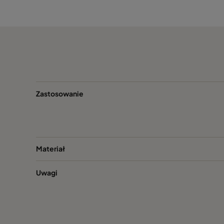
552009
94
552011
135
552014
110
552015
136
Zastosowanie
552016
152
552018
193
Materiał
Uwagi
552021
173
552023
218