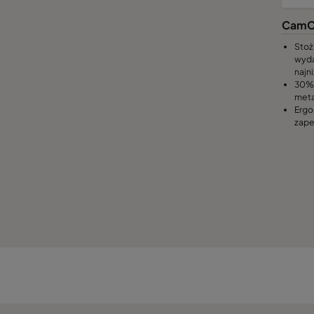
CamC
Stoż
wyda
najn
30% 
meta
Ergo
zape