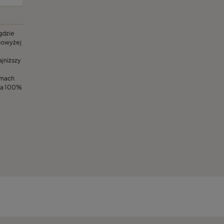
 gdzie
powyżej
ajniższy
amach
ia 100%