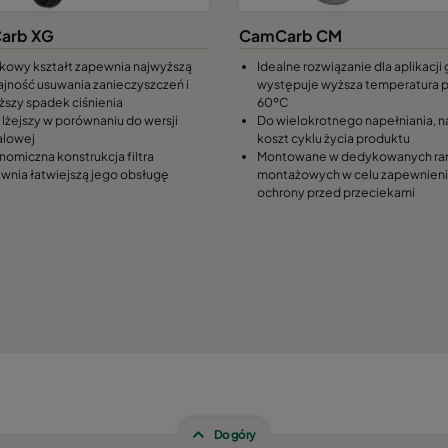
arb XG
CamCarb CM
kowy kształt zapewnia najwyższą
Idealne rozwiązanie dla aplikacji
jność usuwania zanieczyszczeń i
występuje wyższa temperatura 
iższy spadek ciśnienia
60ºC
lżejszy w porównaniu do wersji
Do wielokrotnego napełniania, n
lowej
koszt cyklu życia produktu
nomiczna konstrukcja filtra
Montowane w dedykowanych r
wnia łatwiejszą jego obsługę
montażowych w celu zapewnien
ochrony przed przeciekami
Do góry