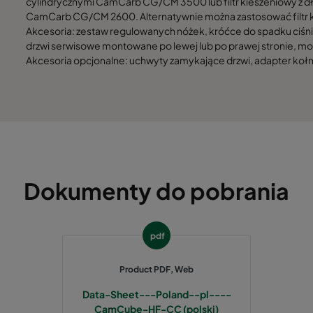
cylindrycznymi CamCarb CG/CM 3500 lub filtr kieszeniowy z dłu
1892
1292
CamCarb CG/CM 2600. Alternatywnie można zastosować filtr
Akcesoria: zestaw regulowanych nóżek, króćce do spadku ciśnie
1892
1592
drzwi serwisowe montowane po lewej lub po prawej stronie, mo
Akcesoria opcjonalne: uchwyty zamykające drzwi, adapter kołnie
1892
1892
Dokumenty do pobrania
pdf
Product PDF, Web
Data-Sheet---Poland--pl----
CamCube-HF-CC (polski)