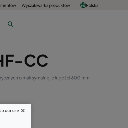
umentów
Wyszukiwarka produktów
Polska
HF-CC
drycznych o maksymalnej długości 600 mm
to our use