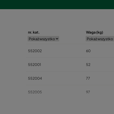
nr. kat.
Waga (kg)
552002
60
552001
52
552004
77
552005
97
552006
113