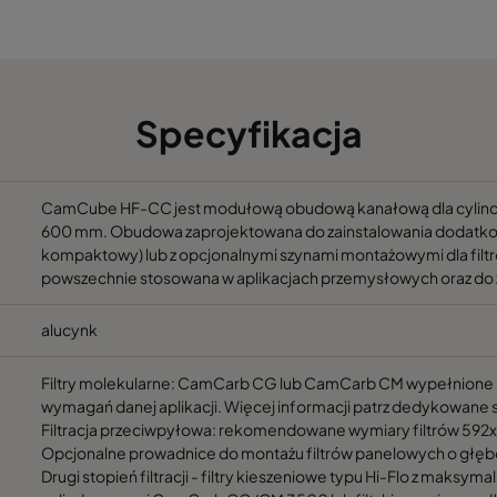
992
692
992
1292
Specyfikacja
1292
692
1292
992
CamCube HF-CC jest modułową obudową kanałową dla cylindry
600 mm. Obudowa zaprojektowana do zainstalowania dodatkowej fi
kompaktowy) lub z opcjonalnymi szynami montażowymi dla fil
1292
1292
powszechnie stosowana w aplikacjach przemysłowych oraz do z
1292
1892
alucynk
Filtry molekularne: CamCarb CG lub CamCarb CM wypełnione
1592
1292
wymagań danej aplikacji. Więcej informacji patrz dedykowane 
Filtracja przeciwpyłowa: rekomendowane wymiary filtrów 59
1592
1892
Opcjonalne prowadnice do montażu filtrów panelowych o głęb
Drugi stopień filtracji - filtry kieszeniowe typu Hi-Flo z maksym