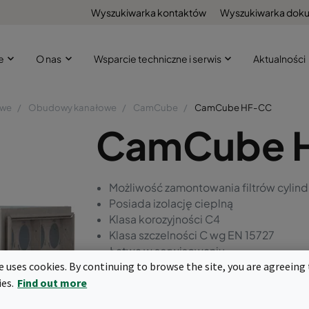
Wyszukiwarka kontaktów
Wyszukiwarka dok
że
O nas
Wsparcie techniczne i serwis
Aktualności
owe
Obudowy kanałowe
CamCube
CamCube HF-CC
CamCube 
Możliwość zamontowania filtrów cylin
Posiada izolację cieplną
Klasa korozyjności C4
Klasa szczelności C wg EN 15727
Łatwa w serwisowaniu
te uses cookies. By continuing to browse the site, you are agreeing 
Możliwy montaż dwóch stopni filtracji
ies.
Find out more
Zapytaj o ofertę