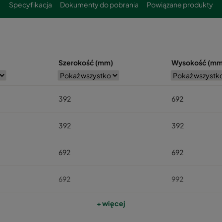
Specyfikacja
Dokumenty do pobrania
Powiązane produkty
Szerokość (mm)
Wysokość (mm
392
692
392
392
692
692
692
992
+ więcej
692
1292