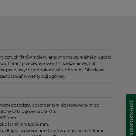
1170
1170
1170
1170
cznych filtrów molekularnych o maksymalnej długości
ltracji przeciwpyłowej (filtr kieszeniowy, filtr
trów panelowych (głębokość 48 lub 96 mm). Obudowa
1170
astosowań w wentylacji ogólnej.
1170
 różnego rodzaju adsorbentami dostosowanymi do
1170
strony katalogowe produktu.
2x592 mm.
1170
okości 48 mm lub 96 mm.
alną długością kieszeni 370 mm w połączeniu z filtrami