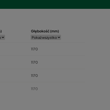
)
Głębokość (mm)
1170
1170
1170
1170
1170