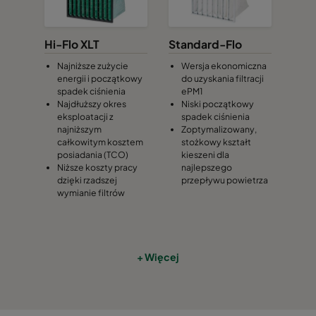
550708
65
692
Hi-Flo XLT
Standard-Flo
550709
41
992
Najniższe zużycie
Wersja ekonomiczna
energii i początkowy
do uzyskania filtracji
550710
51
992
spadek ciśnienia
ePM1
Najdłuższy okres
Niski początkowy
eksploatacji z
spadek ciśnienia
550711
59
992
najniższym
Zoptymalizowany,
całkowitym kosztem
stożkowy kształt
posiadania (TCO)
kieszeni dla
550712
69
992
Niższe koszty pracy
najlepszego
dzięki rzadszej
przepływu powietrza
wymianie filtrów
550713
76
992
550714
48
1292
+ Więcej
550715
59
1292