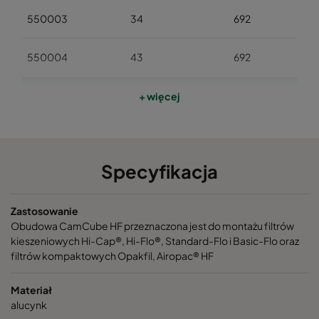
550003
34
692
550004
43
692
550005
55
692
+ więcej
550007
76
692
Specyfikacja
550006
64
692
Zastosowanie
550008
85
692
Obudowa CamCube HF przeznaczona jest do montażu filtrów
kieszeniowych Hi-Cap®, Hi-Flo®, Standard-Flo i Basic-Flo oraz
550009
53
992
filtrów kompaktowych Opakfil, Airopac® HF
550010
66
992
Materiał
alucynk