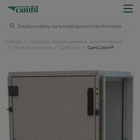
Produkty
Obudowy, skrzynki nawiewne, ramy montażowe
Obudowy kanałowe
CamCube
CamCube HF