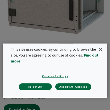
This site uses cookies. By continuing to browse the
site, you are agreeing to our use of cookies.
Find out
more
CamCube HF
Cookies Settings
Posiada izolację cieplną
Klasa korozyjności C4
Reject All
Accept All Cookies
Klasa szczelności C
Łatwa w serwisowaniu
Zapytaj o ofertę