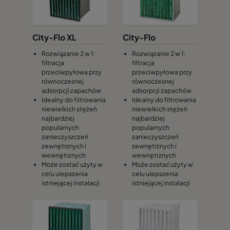
550028
134
1892
City-Flo XL
City-Flo
550701
18
392
Rozwiązanie 2 w 1:
Rozwiązanie 2 w 1:
filtracja
filtracja
550702
26
392
przeciwpyłowa przy
przeciwpyłowa przy
równoczesnej
równoczesnej
adsorpcji zapachów
adsorpcji zapachów
550703
26
692
Idealny do filtrowania
Idealny do filtrowania
niewielkich stężeń
niewielkich stężeń
najbardziej
najbardziej
550704
33
692
popularnych
popularnych
zanieczyszczeń
zanieczyszczeń
zewnętrznych i
zewnętrznych i
550705
42
692
wewnętrznych
wewnętrznych
Może zostać użyty w
Może zostać użyty w
celu ulepszenia
celu ulepszenia
550706
49
692
istniejącej instalacji
istniejącej instalacji
550707
58
692