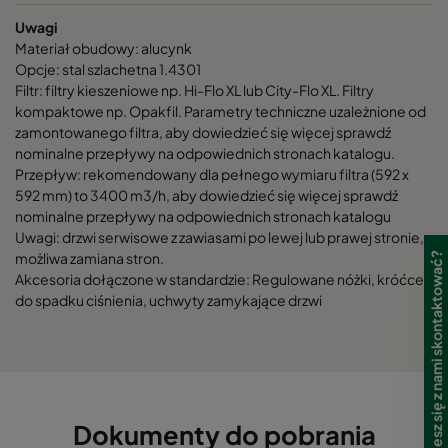
550011
76
992
Uwagi
Materiał obudowy: alucynk
550012
89
992
Opcje: stal szlachetna 1.4301
Filtr: filtry kieszeniowe np. Hi-Flo XL lub City-Flo XL. Filtry
kompaktowe np. Opakfil. Parametry techniczne uzależnione od
550013
99
992
zamontowanego filtra, aby dowiedzieć się więcej sprawdź
nominalne przepływy na odpowiednich stronach katalogu.
550014
62
1292
Przepływ: rekomendowany dla pełnego wymiaru filtra (592 x
592 mm) to 3400 m3/h, aby dowiedzieć się więcej sprawdź
nominalne przepływy na odpowiednich stronach katalogu
550015
77
1292
Uwagi: drzwi serwisowe z zawiasami po lewej lub prawej stronie,
możliwa zamiana stron.
Potrzebujesz się z nami skontaktować?
Akcesoria dołączone w standardzie: Regulowane nóżki, króćce
550016
86
1292
do spadku ciśnienia, uchwyty zamykające drzwi
550017
100
1292
550018
109
1292
Dokumenty do pobrania
550019
74
1592