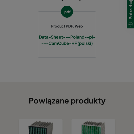
pdf
550020
89
1592
Product PDF, Web
550021
98
1592
Data-Sheet---Poland--pl-
---CamCube-HF (polski)
550022
113
1592
550023
123
1592
550024
83
1892
550025
99
1892
Powiązane produkty
550026
108
1892
550027
124
1892