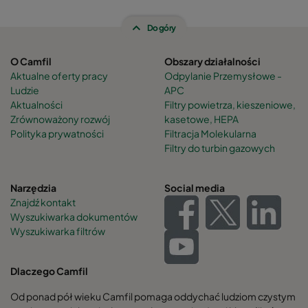
550716
66
1292
Do góry
550717
77
1292
O Camfil
Obszary działalności
550718
84
1292
Aktualne oferty pracy
Odpylanie Przemysłowe -
Ludzie
APC
Aktualności
Filtry powietrza, kieszeniowe,
550719
57
1592
Zrównoważony rozwój
kasetowe, HEPA
Polityka prywatności
Filtracja Molekularna
Filtry do turbin gazowych
550720
69
1592
550721
75
1592
Narzędzia
Social media
Znajdź kontakt
Wyszukiwarka dokumentów
550722
87
1592
Wyszukiwarka filtrów
550723
95
1592
Dlaczego Camfil
Od ponad pół wieku Camfil pomaga oddychać ludziom czystym
550724
64
1892