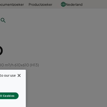
ocumentzoeker
Productzoeker
Nederland
D
00 m³/h 610x610 (H13)
to our use
en
ll Cookies