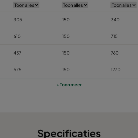
305
150
340
610
150
715
457
150
760
575
150
1270
+ Toon meer
610
150
1545
610
150
1955
915
150
2370
Specificaties
610
150
2370