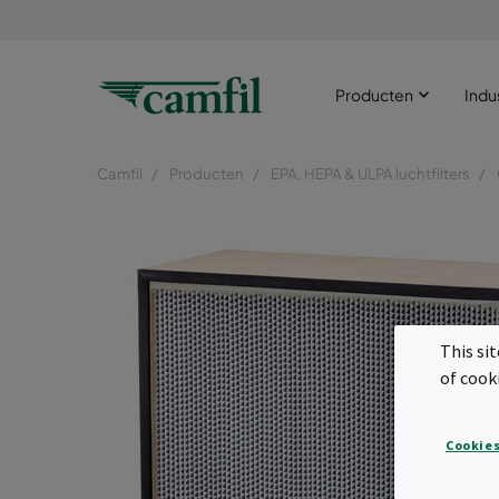
Producten
Indu
Camfil
Producten
EPA, HEPA & ULPA luchtfilters
This si
of cook
Cookies