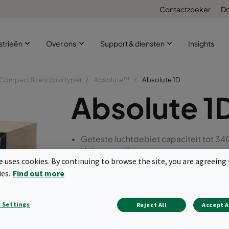
Contactzoeker
D
strieën
Over ons
Support & diensten
Insights
Compactfilters (box type)
Absolute™
Absolute 1D
Absolute 1
Geteste luchtdebiet capaciteit tot 34
Halogeenvrij
te uses cookies. By continuing to browse the site, you are agreeing 
Minder uitgassing
ies.
Find out more
Flexibele afmetingen
Lichtgewicht en eenvoudig te installer
VDI 6022
 Settings
Reject All
Accept A
Scanbaar