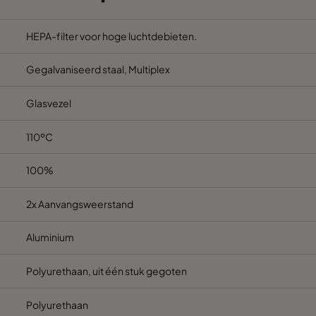
610
150
3190
HEPA-filter voor hoge luchtdebieten.
Gegalvaniseerd staal, Multiplex
305
292
510
Glasvezel
610
292
1125
110ºC
610
292
1765
100%
610
292
2435
2x Aanvangsweerstand
610
292
3070
Aluminium
Polyurethaan, uit één stuk gegoten
Polyurethaan