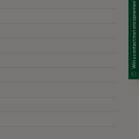
Wilt u contact met ons opnemen?
250
250
250
250
250
250