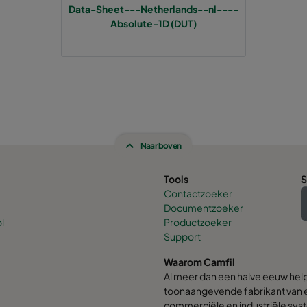
Data-Sheet---Netherlands--nl----
Absolute-1D (DUT)
Naar boven
Tools
S
Contactzoeker
Documentzoeker
l
Productzoeker
Support
Waarom Camfil
Al meer dan een halve eeuw hel
toonaangevende fabrikant van e
commerciële en industriële syst