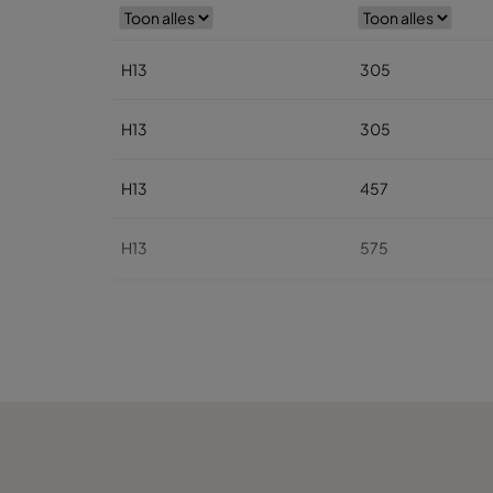
H13
305
H13
305
H13
457
H13
575
H13
610
H13
762
H13
610
H13
915