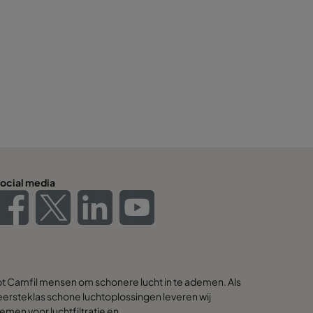
ocial media
pt Camfil mensen om schonere lucht in te ademen. Als
ersteklas schone luchtoplossingen leveren wij
emen voor luchtfiltratie en