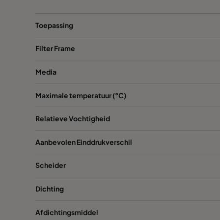
H13
1220
Toepassing
Filter Frame
H13
305
Media
H13
305
Maximale temperatuur (°C)
H13
457
Relatieve Vochtigheid
H13
610
Aanbevolen Einddrukverschil
H13
762
Scheider
Dichting
Afdichtingsmiddel