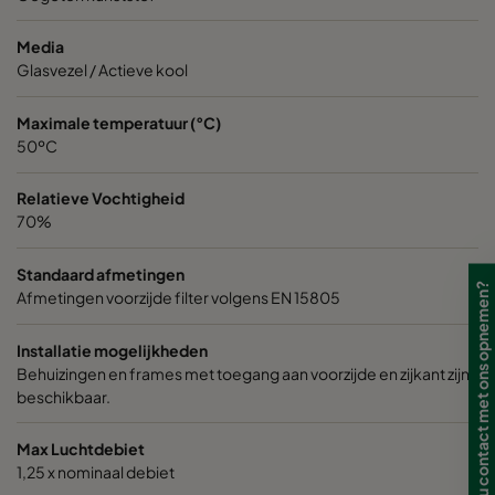
0185 592x592x640-10
ePM1 85%
Media
0185 490x592x640-8
ePM1 85%
Glasvezel / Actieve kool
0185 287x592x640-5
ePM1 85%
Maximale temperatuur (°C)
50ºC
0185 592x490x640-10
ePM1 85%
Relatieve Vochtigheid
70%
0185 592x287x640-10
ePM1 85%
Standaard afmetingen
Wilt u contact met ons opnemen?
Afmetingen voorzijde filter volgens EN 15805
0185 287x287x640-5
ePM1 85%
Installatie mogelijkheden
0185 490x490x640-8
ePM1 85%
Behuizingen en frames met toegang aan voorzijde en zijkant zijn
beschikbaar.
0185 592x592x520-10
ePM1 85%
Max Luchtdebiet
1,25 x nominaal debiet
0185 490x592x520-8
ePM1 85%