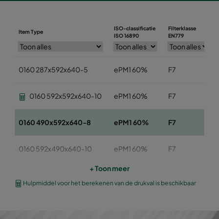
ISO-classificatie
Filterklasse
Item Type
ISO 16890
EN779
0160 287x592x640-5
ePM1 60%
F7
0160 592x592x640-10
ePM1 60%
F7
0160 490x592x640-8
ePM1 60%
F7
0160 592x490x640-10
ePM1 60%
F7
+ Toon meer
0160 490x490x640-8
ePM1 60%
F7
Hulpmiddel voor het berekenen van de drukval is beschikbaar
0160 592x287x640-10
ePM1 60%
F7