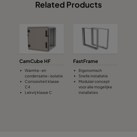
Related Products
CamCube HF
FastFrame
Warmte- en
Ergonomisch
condensatie- isolatie
Snelle installatie
Corrosiviteit klasse
Modulair concept
C4
voor alle mogelijke
Lekvrij klasse C
installaties