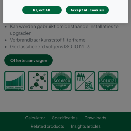
verontreinigingen in één filtertrap
Reject All
Accept All Cookies
Ideaal voor het filteren van lage concentraties van de
meeste binnen en buiten bronverontreinigingen
Kan worden gebruikt om bestaande installaties te
upgraden
Verbrandbaar kunststof filterframe
Geclassificeerd volgens ISO 10121-3
Offerte aanvragen
Calculator
Specificaties
Downloads
Related products
Insights articles