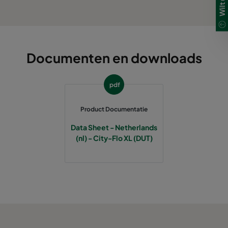
0185 287x592x520-5
ePM1 85%
0185 592x490x520-10
ePM1 85%
Documenten en downloads
0185 592x287x520-10
ePM1 85%
pdf
0185 287x287x520-5
ePM1 85%
Product Documentatie
Data Sheet - Netherlands
0185 490x490x520-8
ePM1 85%
(nl) - City-Flo XL (DUT)