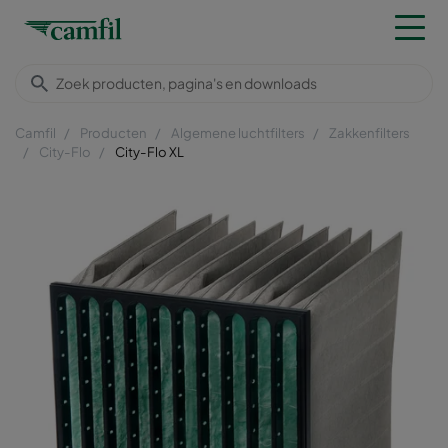
Camfil
Producten
Algemene luchtfilters
Zakkenfilters
City-Flo
City-Flo XL