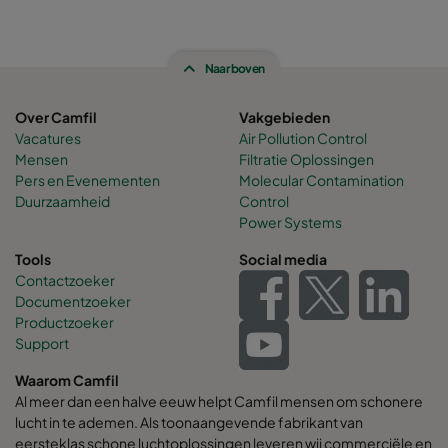
Naar boven
Over Camfil
Vakgebieden
Vacatures
Air Pollution Control
Mensen
Filtratie Oplossingen
Pers en Evenementen
Molecular Contamination
Duurzaamheid
Control
Power Systems
Tools
Social media
Contactzoeker
Documentzoeker
Productzoeker
Support
Waarom Camfil
Al meer dan een halve eeuw helpt Camfil mensen om schonere
lucht in te ademen. Als toonaangevende fabrikant van
eersteklas schone luchtoplossingen leveren wij commerciële en