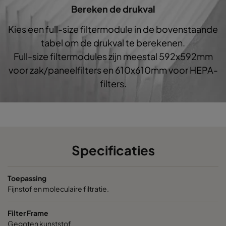
Bereken de drukval
0160 287x287x640-5
ePM1 60%
F7
Kies een full-size filtermodule in de bovenstaande
0160 592x592x520-10
ePM1 60%
F7
tabel om de drukval te berekenen.
Full-size filtermodules zijn meestal 592x592mm
0160 490x592x520-8
ePM1 60%
F7
voor zak/paneelfilters en 610x610mm voor HEPA-
filters.
0160 287x592x520-5
ePM1 60%
F7
0160 592x490x520-10
ePM1 60%
F7
0160 490x490x520-8
ePM1 60%
F7
Specificaties
0160 592x287x520-10
ePM1 60%
F7
Toepassing
Fijnstof en moleculaire filtratie.
0160 287x287x520-5
ePM1 60%
F7
Filter Frame
Gegoten kunststof