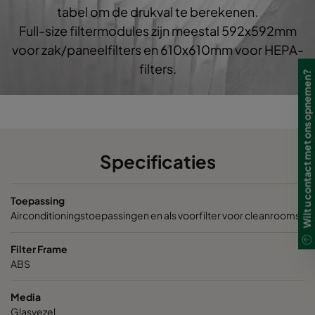
tabel om de drukval te berekenen.
Opakfil ES+ 0180
ePM1 80%
592
28
Full-size filtermodules zijn meestal 592x592mm
voor zak/paneelfilters en 610x610mm voor HEPA-
filters.
Wilt u contact met ons opnemen?
Specificaties
Toepassing
Airconditioningstoepassingen en als voorfilter voor cleanrooms
Filter Frame
ABS
Media
Glasvezel