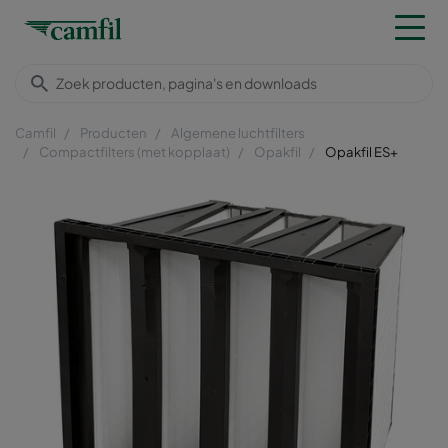
Camfil
Producten
Algemene luchtfilters
Compactfilters (met kopplaat)
Opakfil
Opakfil ES+