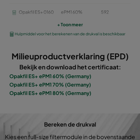
Opakfil ES+ 0160
ePM1 60%
592
59
+ Toon meer
Opakfil ES+ 0160
ePM1 60%
592
49
Hulpmiddel voor het berekenen van de drukval is beschikbaar
Opakfil ES+ 0160
ePM1 60%
592
28
Milieuproductverklaring (EPD)
Opakfil ES+ 0170
ePM1 70%
592
59
Bekijk en download het certificaat:
Opakfil ES+ ePM1 60% (Germany)
Opakfil ES+ 0170
ePM1 70%
592
49
Opakfil ES+ ePM1 70% (Germany)
Opakfil ES+ ePM1 80% (Germany)
Opakfil ES+ 0170
ePM1 70%
592
28
Opakfil ES+ 0180
ePM1 80%
592
59
Bereken de drukval
Opakfil ES+ 0180
ePM1 80%
592
49
Kies een full-size filtermodule in de bovenstaande