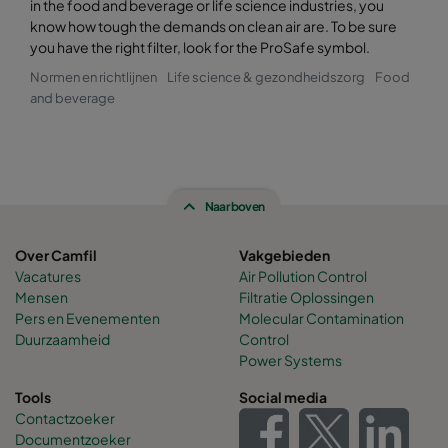
in the food and beverage or life science industries, you
know how tough the demands on clean air are. To be sure
you have the right filter, look for the ProSafe symbol.
Normen en richtlijnen
Life science & gezondheidszorg
Food
and beverage
Naar boven
Over Camfil
Vakgebieden
Vacatures
Air Pollution Control
Mensen
Filtratie Oplossingen
Pers en Evenementen
Molecular Contamination
Duurzaamheid
Control
Power Systems
Tools
Social media
Contactzoeker
Documentzoeker