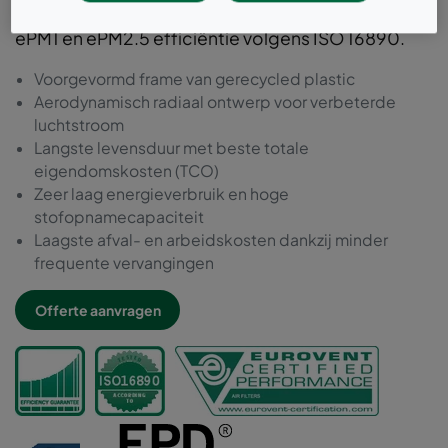
ES in uw HVAC-systeem. Dit filter is verkrijgbaar in
ePM1 en ePM2.5 efficiëntie volgens ISO 16890.
Voorgevormd frame van gerecycled plastic
Aerodynamisch radiaal ontwerp voor verbeterde
luchtstroom
Langste levensduur met beste totale
eigendomskosten (TCO)
Zeer laag energieverbruik en hoge
stofopnamecapaciteit
Laagste afval- en arbeidskosten dankzij minder
frequente vervangingen
Offerte aanvragen