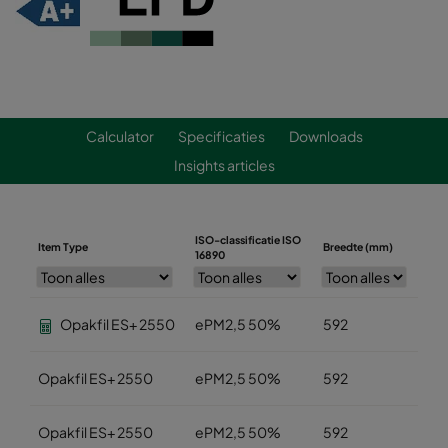
Calculator
Specificaties
Downloads
Insights articles
ISO-classificatie ISO
Item Type
Breedte (mm)
Hoo
16890
Opakfil ES+ 2550
ePM2,5 50%
592
59
Opakfil ES+ 2550
ePM2,5 50%
592
49
Opakfil ES+ 2550
ePM2,5 50%
592
28