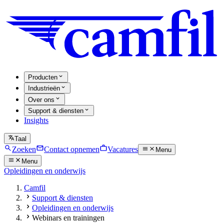
Producten
Industrieën
Over ons
Support & diensten
Insights
Taal
Zoeken
Contact opnemen
Vacatures
Menu
Menu
Opleidingen en onderwijs
Camfil
Support & diensten
Opleidingen en onderwijs
Webinars en trainingen