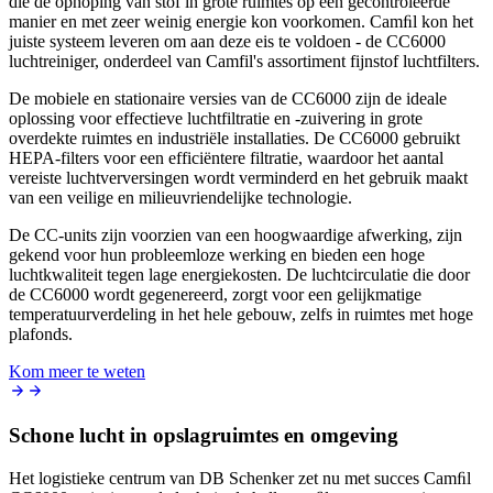
die de ophoping van stof in grote ruimtes op een gecontroleerde
manier en met zeer weinig energie kon voorkomen. Camﬁl kon het
juiste systeem leveren om aan deze eis te voldoen - de CC6000
luchtreiniger, onderdeel van Camfil's assortiment fijnstof luchtfilters.
De mobiele en stationaire versies van de CC6000 zijn de ideale
oplossing voor effectieve luchtfiltratie en -zuivering in grote
overdekte ruimtes en industriële installaties. De CC6000 gebruikt
HEPA-filters voor een efficiëntere filtratie, waardoor het aantal
vereiste luchtverversingen wordt verminderd en het gebruik maakt
van een veilige en milieuvriendelijke technologie.
De CC-units zijn voorzien van een hoogwaardige afwerking, zijn
gekend voor hun probleemloze werking en bieden een hoge
luchtkwaliteit tegen lage energiekosten. De luchtcirculatie die door
de CC6000 wordt gegenereerd, zorgt voor een gelijkmatige
temperatuurverdeling in het hele gebouw, zelfs in ruimtes met hoge
plafonds.
Kom meer te weten
Schone lucht in opslagruimtes en omgeving
Het logistieke centrum van DB Schenker zet nu met succes Camﬁl