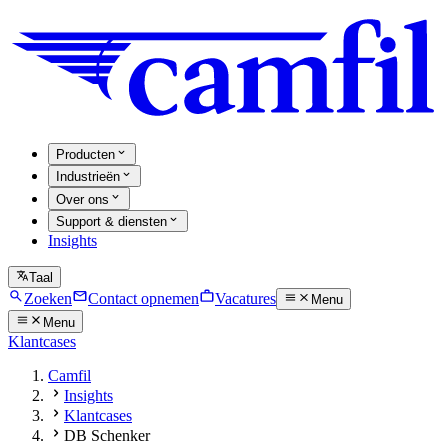
Producten
Industrieën
Over ons
Support & diensten
Insights
Taal
Zoeken
Contact opnemen
Vacatures
Menu
Menu
Klantcases
Camfil
Insights
Klantcases
DB Schenker