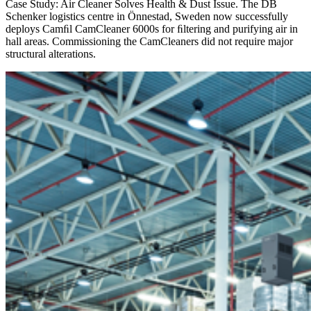
Case Study: Air Cleaner Solves Health & Dust Issue. The DB
Schenker logistics centre in Önnestad, Sweden now successfully
deploys Camﬁl CamCleaner 6000s for ﬁltering and purifying air in
hall areas. Commissioning the CamCleaners did not require major
structural alterations.