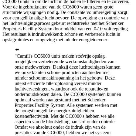
CC6000 units in om de lucht in de hallen te ﬁlteren en te zuiveren.
Voor de ingebruikname van de CC6000 waren geen grote
structurele wijzigingen nodig. De constante volumeregeling zorgt
voor een gelijkmatige luchttoevoer. De opvolging en controle van
het luchtreinigingsproces gebeurt rechtstreeks met het Schenker
Properties Facility System door middel van een 0-10 volt regeling.
Het resultaat is indrukwekkend: schone en verbeterde lucht in
opslagruimtes en omgeving met minder energietoevoer.
Camfil's CC6000 units maken stofvrije opslag
mogelijk en verbeteren de werkomstandigheden van
onze medewerkers. Dankzij deze luchtreinigers kunnen
we onze klanten schone producten aanbieden met
minder schoonmaakinspanning in het gebouw. Deze
uiterst efficiënte filteroplossing vereist minder
luchtverversingen, waardoor ook de reparatie- en
onderhoudskosten dalen. De CC6000 systemen kunnen
optimaal worden aangestuurd met het Schenker
Properties Facility System. Alle systemen werken met
de hoogst mogelijke energiezuinigheid en
kosteneffectiviteit. Met de CC6000's hebben we alle
aspecten van de blootstelling aan stof onder controle.
Omdat we absoluut onder de indruk zijn van de
prestaties van de CC6000, hebben we het systeem