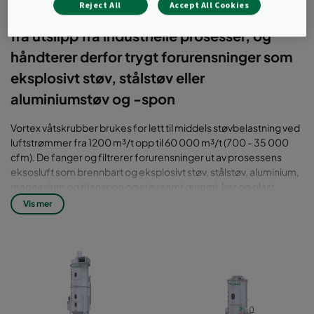
Reject All
Accept All Cookies
partikler med lett til middels støvbelastning
fra utslipp fra industrielle prosesser, og
håndterer derfor trygt forurensninger som
eksplosivt støv, stålstøv eller
aluminiumstøv og -spon
Vortex våtskrubber brukes for lett til middels støvbelastning ved
luftstrømmer fra 1200 m³/t opp til 60 000 m³/t (700 - 35 000
cfm). De fanger og filtrerer forurensninger ut av prosessens
eksosluft som brennbart og eksplosivt støv, stålstøv, aluminium,
magnesium og titanspon og støv samt gummi, lær og plast,
fibre, lo og tekstilstøv eller klebrig pulver.
Vis mer
I Vortex-scrubbere - eller også kjent som impingement- og
entrainment-scrubbere - slår den partikkelladede gassen på
eller skummer over overflaten av skrubbevæsken, som vanligvis
er vann. Noe av væsken strømmer gjennom en buet kanal,
voretex-sonen, som skaper turbulens og bryter opp væsken til
fine dråper. Dette resulterer i at skrubbevæskedråpene blandes