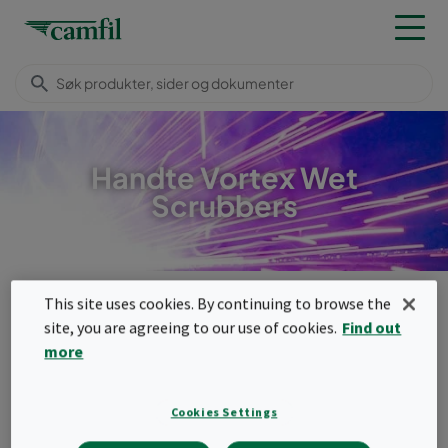
Handte Vortex Wet
Scrubbers
Produkter
Støv og røykfiltrering
Våtskrubbere
This site uses cookies. By continuing to browse the
Vortex Scrubbers
site, you are agreeing to our use of cookies.
Find out
Meny
more
Vortex Scrubbers
Cookies Settings
Vortex våtskrubber brukes til å fjerne grove