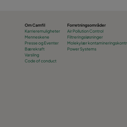
Om Camfil
Forretningsområder
Karrieremuligheter
Air Pollution Control
Menneskene
Filtreringsløsninger
Presse og Eventer
Molekylær kontamineringskontr
Bærekraft
Power Systems
Varsling
Code of conduct