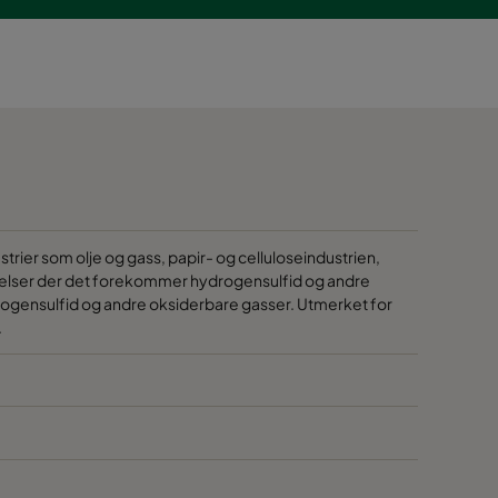
trier som olje og gass, papir- og celluloseindustrien,
ndelser der det forekommer hydrogensulfid og andre
ogensulfid og andre oksiderbare gasser. Utmerket for
.