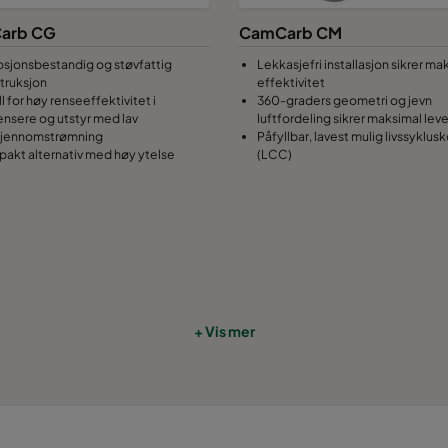
arb CG
CamCarb CM
osjonsbestandig og støvfattig
Lekkasjefri installasjon sikrer ma
truksjon
effektivitet
l for høy renseeffektivitet i
360-graders geometri og jevn
rensere og utstyr med lav
luftfordeling sikrer maksimal lev
gjennomstrømning
Påfyllbar, lavest mulig livssyklus
akt alternativ med høy ytelse
(LCC)
+ Vis mer