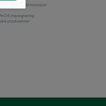
er ansvarlige for korrosjon
g MnO4 impregnering
a andre produsenter