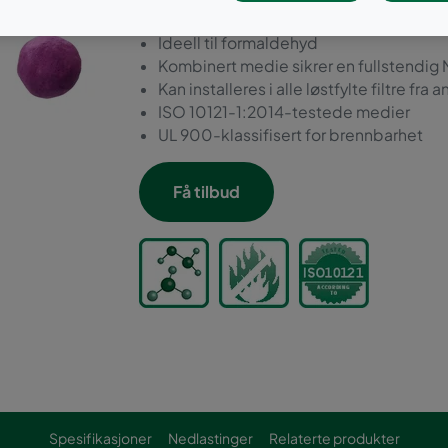
Rettet mot oxiderbare sure gasser, som 
Ideell til formaldehyd
Kombinert medie sikrer en fullstendi
Kan installeres i alle løstfylte filtre fr
ISO 10121-1:2014-testede medier
UL 900-klassifisert for brennbarhet
Få tilbud
Spesifikasjoner
Nedlastinger
Relaterte produkter