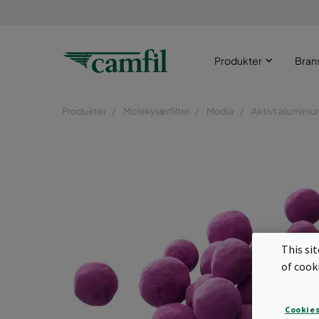
Produkter
Bran
Produkter
Molekylærfilter
Media
Aktivt alumini
This si
of cook
Cookies