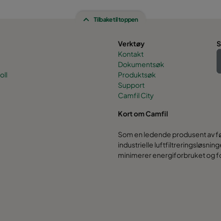
Tilbake til toppen
Verktøy
S
Kontakt
Dokumentsøk
oll
Produktsøk
Support
Camfil City
Kort om Camfil
Som en ledende produsent av før
industrielle luftfiltreringsløsni
minimerer energiforbruket og f