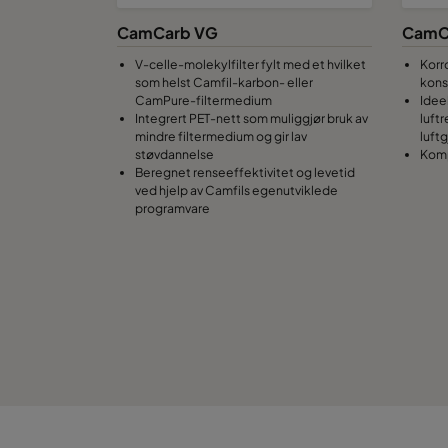
CamCarb VG
CamC
V-celle-molekylfilter fylt med et hvilket
Korr
som helst Camfil-karbon- eller
kons
CamPure-filtermedium
Ideel
Integrert PET-nett som muliggjør bruk av
luft
mindre filtermedium og gir lav
luft
støvdannelse
Komp
Beregnet renseeffektivitet og levetid
ved hjelp av Camfils egenutviklede
programvare