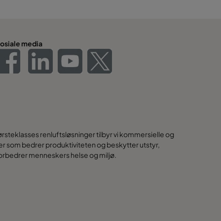
osiale media
steklasses renluftsløsninger tilbyr vi kommersielle og
nger som bedrer produktiviteten og beskytter utstyr,
orbedrer menneskers helse og miljø.