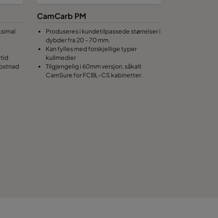
CamCarb PM
ksimal
Produseres i kundetilpassede størrelser i
dybder fra 20 - 70 mm.
Kan fylles med forskjellige typer
etid
kullmedier
kostnad
Tilgjengelig i 60mm versjon, såkalt
CamSure for FCBL-CS kabinetter.