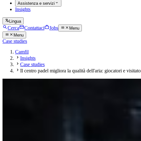
Assistenza e servizi
Insights
Lingua
Cerca
Contattaci
Jobs
Menu
Menu
Case studies
Camfil
Insights
Case studies
Il centro padel migliora la qualità dell'aria: giocatori e visitato