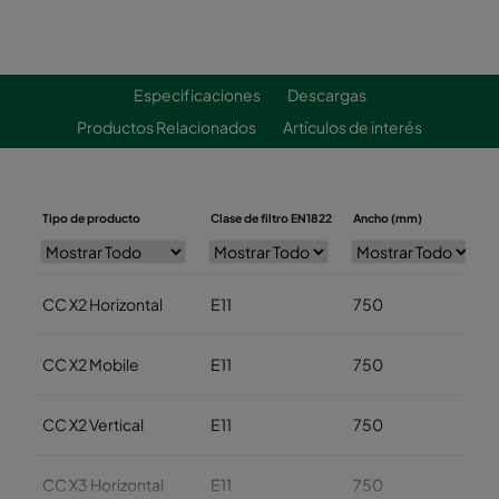
Especificaciones
Descargas
Productos Relacionados
Artículos de interés
Tipo de producto
Clase de filtro EN1822
Ancho (mm)
CC X2 Horizontal
E11
750
CC X2 Mobile
E11
750
CC X2 Vertical
E11
750
CC X3 Horizontal
E11
750