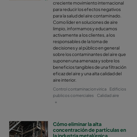
creciente movimiento internacional
para reducir los efectos negativos
para la salud del aire contaminado.
Como líder en soluciones de aire
limpio, informamos y educamos
activamente a los clientes, a los
responsables de la toma de
decisiones y al público en general
sobre los contaminantes del aire que
suponen una amenaza y sobre los
beneficios tangibles de una filtración
eficaz del aire y una alta calidad del
aire interior.
Control contaminacion virica
Edificios
publicos comerciales
Calidad aire
+
Cómo eliminar la alta
concentración de partículas en
la industria metalúrgica