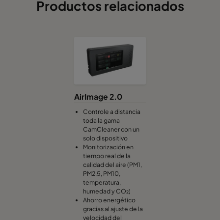
Productos relacionados
AirImage 2.0
Controle a distancia
toda la gama
CamCleaner con un
solo dispositivo
Monitorización en
tiempo real de la
calidad del aire (PM1,
PM2,5, PM10,
temperatura,
humedad y CO₂)
Ahorro energético
gracias al ajuste de la
velocidad del