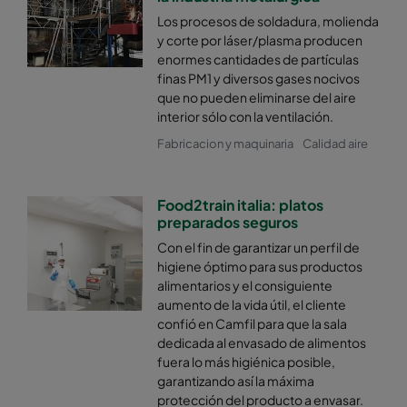
Los procesos de soldadura, molienda
y corte por láser/plasma producen
enormes cantidades de partículas
finas PM1 y diversos gases nocivos
que no pueden eliminarse del aire
interior sólo con la ventilación.
Fabricacion y maquinaria
Calidad aire
Food2train italia: platos
preparados seguros
Con el fin de garantizar un perfil de
higiene óptimo para sus productos
alimentarios y el consiguiente
aumento de la vida útil, el cliente
confió en Camfil para que la sala
dedicada al envasado de alimentos
fuera lo más higiénica posible,
garantizando así la máxima
protección del producto a envasar.