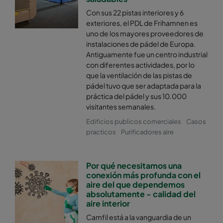
Con sus 22 pistas interiores y 6
exteriores, el PDL de Frihamnen es
uno de los mayores proveedores de
instalaciones de pádel de Europa.
Antiguamente fue un centro industrial
con diferentes actividades, por lo
que la ventilación de las pistas de
pádel tuvo que ser adaptada para la
práctica del pádel y sus 10.000
visitantes semanales.
Edificios publicos comerciales
Casos
practicos
Purificadores aire
Por qué necesitamos una
conexión más profunda con el
aire del que dependemos
absolutamente - calidad del
aire interior
Camfil está a la vanguardia de un