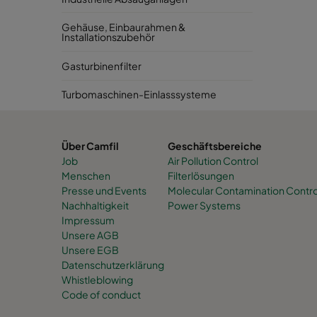
Gehäuse, Einbaurahmen &
Installationszubehör
Gasturbinenfilter
Turbomaschinen-Einlasssysteme
Über Camfil
Geschäftsbereiche
Job
Air Pollution Control
Menschen
Filterlösungen
Presse und Events
Molecular Contamination Contro
Nachhaltigkeit
Power Systems
Impressum
Unsere AGB
Unsere EGB
Datenschutzerklärung
Whistleblowing
Code of conduct