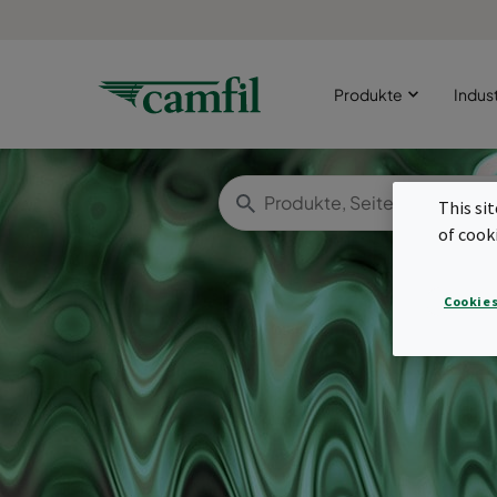
Produkte
Indus
This si
of cook
Cookies