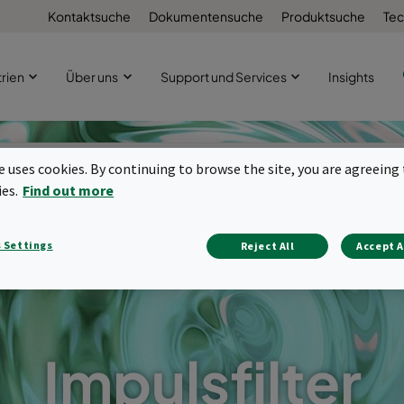
Kontaktsuche
Dokumentensuche
Produktsuche
Tec
trien
Über uns
Support und Services
Insights
te uses cookies. By continuing to browse the site, you are agreeing 
ies.
Find out more
 Settings
Reject All
Accept A
Impulsfilter