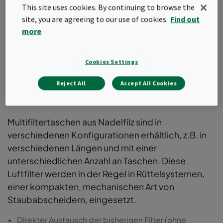
This site uses cookies. By continuing to browse the
site, you are agreeing to our use of cookies.
Find out
more
Cookies Settings
Reject All
Accept All Cookies
Multifiltertaschen
Multifiltertaschen aus Nadelfilz sind in
verschiedenen Konfigurationen erhältlich, z.B. in
verschiedenen Längen und mit einer
unterschiedlichen Anzahl an Taschen. Diese
Luftfilter werden in der Regel in Rüttelsystemen,
einer kompakten, mechanischen Art von
Staubabscheidern, eingesetzt.
Direkter Austausch der bisherigen Filter (ohne