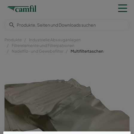
Produkte
Industrielle Absauganlagen
Filterelemente und Filterpatronen
Nadelfilz- und Gewebefilter
Multifiltertaschen