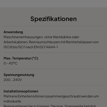
Spezifikationen
Anwendung
Maschineneinhausungen, reine Werkbänke oder
Arbeitskabinen, Reinraumschleusen mit Reinheitsklassen von
ISO 8 bis ISO 1 nach EN ISO 14644-1
Max. Temperatur (°C)
0 - 40ºC
Spannungsnutzung
200...240V
Installationsoptionen
Mehrere Einheiten können zusammengeschraubt werden um
individuelle
Reinraumbereiche zu formen. Die max. Spannweite beträgt