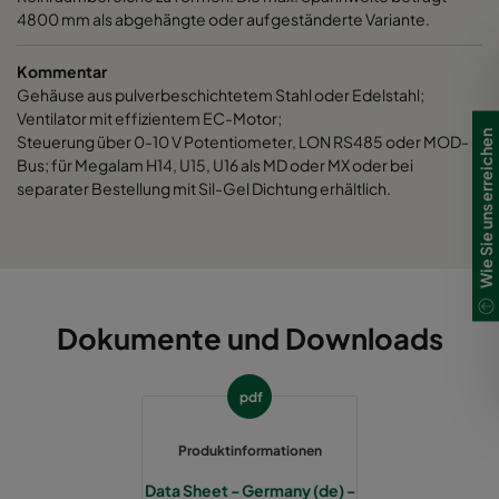
4800 mm als abgehängte oder aufgeständerte Variante.
Kommentar
Gehäuse aus pulverbeschichtetem Stahl oder Edelstahl;
Ventilator mit effizientem EC-Motor;
Wie Sie uns erreichen
Steuerung über 0-10 V Potentiometer, LON RS485 oder MOD-
Bus; für Megalam H14, U15, U16 als MD oder MX oder bei
separater Bestellung mit Sil-Gel Dichtung erhältlich.
Dokumente und Downloads
pdf
Produktinformationen
Data Sheet - Germany (de) -