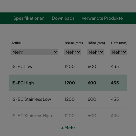
Spezifikationen
Downloads
Verwandte Produkte
L
Artikel
Breite (mm)
Höhe (mm)
Tiefe (mm)
(
IS-EC Low
1200
600
435
IS-EC High
1200
600
435
IS-EC Stainless Low
1200
600
435
IS-EC Stainless High
1200
600
435
1
+ Mehr