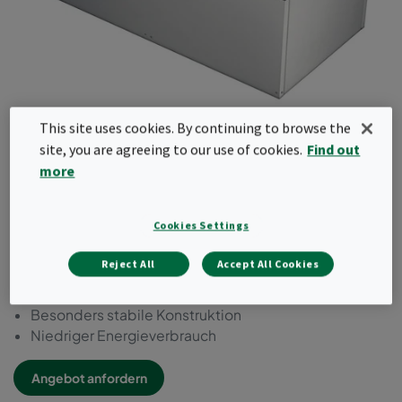
This site uses cookies. By continuing to browse the
site, you are agreeing to our use of cookies.
Find out
CamFFU IS-EC Integrated
more
Solution
Cookies Settings
Individuelle Steuerung
Reject All
Accept All Cookies
EC Ventilator mit Leistungsreserve für Vor-/ oder
AMC-Filtration
Besonders stabile Konstruktion
Niedriger Energieverbrauch
Angebot anfordern