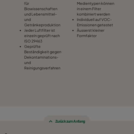
für
Medientypen können
Biowissenschaften
in einem Filter
und Lebensmittel-
kombiniert werden
und
Individuell auf VOC-
Getränkeproduktion
Emissionen getestet
Jeder Luftfilter ist
Äusserst kleiner
einzeln geprüft nach
Formfaktor
ISO 29463
Geprüfte
Beständigkeit gegen
Dekontaminations-
und
Reinigungsverfahren
Zurück zum Anfang