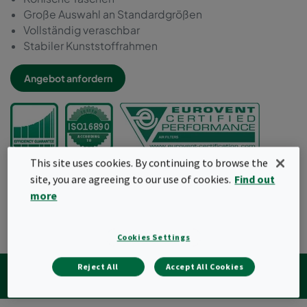
Große Auswahl an Standardgrößen
Vollständig veraschbar
Stabiler Kunststoffrahmen
Angebot anfordern
This site uses cookies. By continuing to browse the
site, you are agreeing to our use of cookies.
Find out
more
Cookies Settings
Kalkulation
Spezifikationen
Downloads
Reject All
Accept All Cookies
Verwandte Produkte
Insights