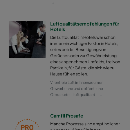
+
Luftqualitätsempfehlungen für
Hotels
Die Luftqualität in Hotels war schon
immer ein wichtiger Faktor in Hotels,
sei es bei der Beseitigung von
Gerüchen oder zur Gewährleistung
eines angenehmen Umfelds, frei von
Partikeln, für Gäste, die sich wie zu
Hause fühlen sollen.
Virenfreie Luft in Innenraeumen
Gewerbliche und oeffentliche
Gebaeude
Luftqualitaet
+
Camfil Prosafe
Manche Prozesse sind empfindlicher
als andere. Wenn Sie in der