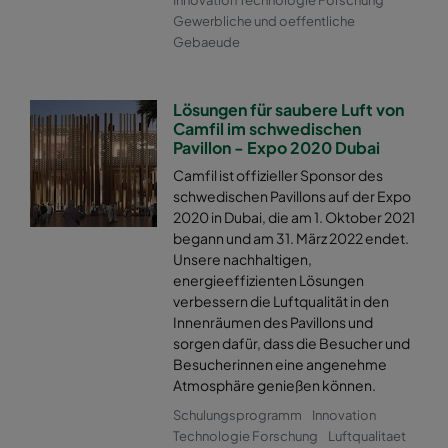
Innovation Technologie Forschung
Gewerbliche und oeffentliche
Gebaeude
Lösungen für saubere Luft von
Camfil im schwedischen
Pavillon - Expo 2020 Dubai
Camfil ist offizieller Sponsor des
schwedischen Pavillons auf der Expo
2020 in Dubai, die am 1. Oktober 2021
begann und am 31. März 2022 endet.
Unsere nachhaltigen,
energieeffizienten Lösungen
verbessern die Luftqualität in den
Innenräumen des Pavillons und
sorgen dafür, dass die Besucher und
Besucherinnen eine angenehme
Atmosphäre genießen können.
Schulungsprogramm
Innovation
Technologie Forschung
Luftqualitaet