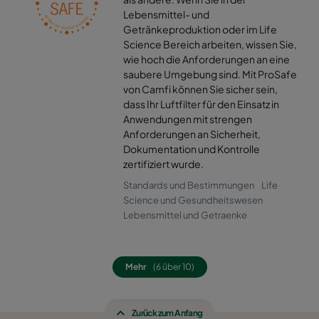
Lebensmittel- und
Getränkeproduktion oder im Life
Science Bereich arbeiten, wissen Sie,
wie hoch die Anforderungen an eine
saubere Umgebung sind. Mit ProSafe
von Camfi können Sie sicher sein,
dass Ihr Luftfilter für den Einsatz in
Anwendungen mit strengen
Anforderungen an Sicherheit,
Dokumentation und Kontrolle
zertifiziert wurde.
Standards und Bestimmungen
Life
Science und Gesundheitswesen
Lebensmittel und Getraenke
Mehr
(6 über 10)
Zurück zum Anfang