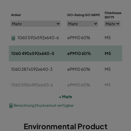
Filterklasse
Artikel
ISO-Rating ISO 16890
Br
EN779
1060 592x592x640-6
ePM10 60%
M5
5
1060 490x592x640-5
ePM10 60%
M5
4
1060 287x592x640-3
ePM10 60%
M5
2
1060 592x490x640-6
ePM10 60%
M5
5
+ Mehr
1060 592x287x640-6
ePM10 60%
M5
5
Berechnung Druckverlust verfügbar
1060 592x592x520-6
ePM10 60%
M5
5
Environmental Product