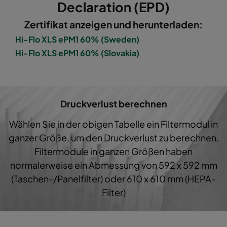
1060 490x592x520-5
ePM10 60%
M5
4
Declaration (EPD)
Zertifikat anzeigen und herunterladen:
1060 287x592x520-3
ePM10 60%
M5
2
Hi-Flo XLS ePM1 60% (Sweden)
Hi-Flo XLS ePM1 60% (Slovakia)
1060 592x490x520-6
ePM10 60%
M5
5
1060 592x287x520-6
ePM10 60%
M5
5
Druckverlust berechnen
1060 592x592x370-6
ePM10 60%
M5
5
Wählen Sie in der obigen Tabelle ein Filtermodul in
ganzer Größe, um den Druckverlust zu berechnen.
1060 490x592x370-5
ePM10 60%
M5
4
Filtermodule in ganzen Größen haben
normalerweise ein Abmessung von 592 x 592 mm
1060 287x592x370-3
ePM10 60%
M5
2
(Taschen-/Panelfilter) oder 610 x 610 mm (HEPA-
Filter)
1060 592x490x370-6
ePM10 60%
M5
5
1060 592x287x370-6
ePM10 60%
M5
5