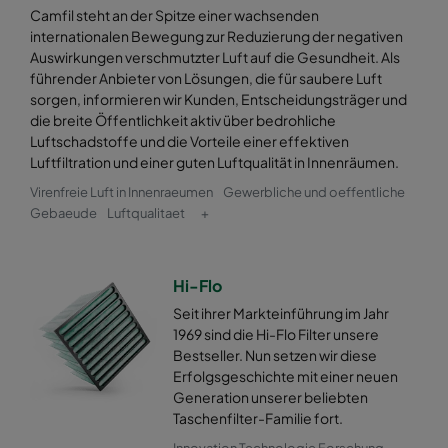
Camfil steht an der Spitze einer wachsenden
internationalen Bewegung zur Reduzierung der negativen
Auswirkungen verschmutzter Luft auf die Gesundheit. Als
führender Anbieter von Lösungen, die für saubere Luft
sorgen, informieren wir Kunden, Entscheidungsträger und
die breite Öffentlichkeit aktiv über bedrohliche
Luftschadstoffe und die Vorteile einer effektiven
Luftfiltration und einer guten Luftqualität in Innenräumen.
Virenfreie Luft in Innenraeumen
Gewerbliche und oeffentliche
Gebaeude
Luftqualitaet
+
Hi-Flo
Seit ihrer Markteinführung im Jahr
1969 sind die Hi-Flo Filter unsere
Bestseller. Nun setzen wir diese
Erfolgsgeschichte mit einer neuen
Generation unserer beliebten
Taschenfilter-Familie fort.