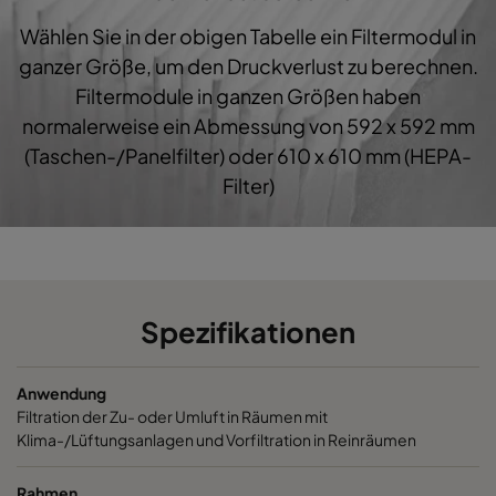
Wählen Sie in der obigen Tabelle ein Filtermodul in
1060 287x592x600-3
ePM10 60%
M5
ganzer Größe, um den Druckverlust zu berechnen.
Filtermodule in ganzen Größen haben
1060 287x287x600-3
ePM10 60%
M5
normalerweise ein Abmessung von 592 x 592 mm
(Taschen-/Panelfilter) oder 610 x 610 mm (HEPA-
1060 592x892x600-6
ePM10 60%
M5
Filter)
1060 490x892x600-5
ePM10 60%
M5
1060 287x892x600-3
ePM10 60%
M5
Spezifikationen
1060 592x592x520-6
ePM10 60%
M5
Anwendung
1060 592x490x520-6
ePM10 60%
M5
Filtration der Zu- oder Umluft in Räumen mit
Klima-/Lüftungsanlagen und Vorfiltration in Reinräumen
1060 490x592x520-5
ePM10 60%
M5
Rahmen