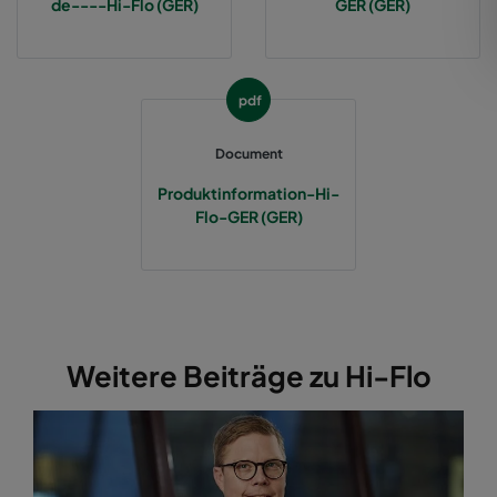
de----Hi-Flo (GER)
GER (GER)
2550 592x287x370-12
ePM2,5 50%
M6
pdf
2550 287x592x370-6
ePM2,5 50%
M6
Document
2550 287x287x370-6
ePM2,5 50%
M6
Produktinformation-Hi-
Flo-GER (GER)
2550 592x892x370-12
ePM2,5 50%
M6
2550 287x892x370-6
ePM2,5 50%
M6
2550 592x592x520-10
ePM2,5 50%
M6
Weitere Beiträge zu Hi-Flo
2550 490x592x520-8
ePM2,5 50%
M6
2550 287x592x520-5
ePM2,5 50%
M6