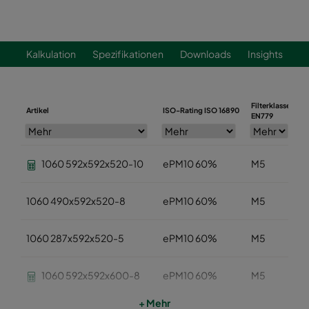
Kalkulation
Spezifikationen
Downloads
Insights
Filterklasse
Artikel
ISO-Rating ISO 16890
B
EN779
1060 592x592x520-10
ePM10 60%
M5
1060 490x592x520-8
ePM10 60%
M5
1060 287x592x520-5
ePM10 60%
M5
1060 592x592x600-8
ePM10 60%
M5
+ Mehr