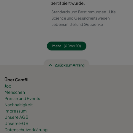
0160 490x592x520-8
ePM1 60%
F7
zertifiziert wurde.
Standards und Bestimmungen
Life
0160 287x592x520-5
ePM1 60%
F7
Science und Gesundheitswesen
Lebensmittel und Getraenke
0160 592x592x600-8
ePM1 60%
F7
Mehr
(6 über 10)
0160 592x490x600-8
ePM1 60%
F7
Zurück zum Anfang
0160 490x592x600-6
ePM1 60%
F7
Über Camfil
0160 592x287x600-8
ePM1 60%
F7
Job
Menschen
0160 287x592x600-4
ePM1 60%
F7
Presse und Events
Nachhaltigkeit
Impressum
0160 287x287x600-4
ePM1 60%
F7
Unsere AGB
Unsere EGB
Datenschutzerklärung
0160 592x892x600-8
ePM1 60%
F7