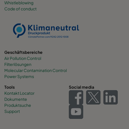
Whistleblowing
Code of conduct
0160 490x892x600-6
ePM1 60%
F7
0160 287x892x600-4
ePM1 60%
F7
0160 592x592x520-8
ePM1 60%
F7
Geschäftsbereiche
Air Pollution Control
0160 592x490x520-8
ePM1 60%
F7
Filterlösungen
Molecular Contamination Control
0160 490x592x520-6
ePM1 60%
F7
Power Systems
Tools
Social media
0160 592x287x520-8
ePM1 60%
F7
Kontakt Locator
Dokumente
Produktsuche
0160 287x592x520-4
ePM1 60%
F7
Support
0160 287x287x520-4
ePM1 60%
F7