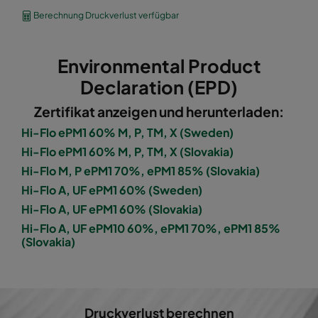
1060 592x490x600-8
ePM10 60%
M5
Berechnung Druckverlust verfügbar
1060 490x592x600-6
ePM10 60%
M5
Environmental Product
1060 592x287x600-8
ePM10 60%
M5
Declaration (EPD)
Zertifikat anzeigen und herunterladen:
1060 287x592x600-4
ePM10 60%
M5
Hi-Flo ePM1 60% M, P, TM, X (Sweden)
Hi-Flo ePM1 60% M, P, TM, X (Slovakia)
1060 287x287x600-4
ePM10 60%
M5
Hi-Flo M, P ePM1 70%, ePM1 85% (Slovakia)
Hi-Flo A, UF ePM1 60% (Sweden)
1060 592x592x600-6
ePM10 60%
M5
Hi-Flo A, UF ePM1 60% (Slovakia)
Hi-Flo A, UF ePM10 60%, ePM1 70%, ePM1 85%
1060 592x490x600-6
ePM10 60%
M5
(Slovakia)
1060 490x592x600-5
ePM10 60%
M5
1060 592x287x600-6
ePM10 60%
M5
Druckverlust berechnen