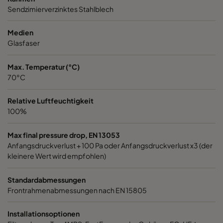
Sendzimierverzinktes Stahlblech
1060 592x287x520-6
ePM10 60%
M5
Medien
1060 287x592x520-3
ePM10 60%
M5
Glasfaser
Max. Temperatur (°C)
1060 287x287x520-3
ePM10 60%
M5
70°C
1060 592x592x370-6
ePM10 60%
M5
Relative Luftfeuchtigkeit
100%
1060 592x490x370-6
ePM10 60%
M5
Max final pressure drop, EN 13053
Anfangsdruckverlust + 100 Pa oder Anfangsdruckverlust x3 (der
1060 490x592x370-5
ePM10 60%
M5
kleinere Wert wird empfohlen)
1060 592x287x370-6
ePM10 60%
M5
Standardabmessungen
Frontrahmenabmessungen nach EN 15805
1060 287x592x370-3
ePM10 60%
M5
Installationsoptionen