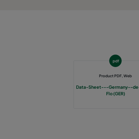
1060 287x287x370-3
ePM10 60%
2550 592x592x640-12
ePM2,5 50%
2550 490x592x640-10
ePM2,5 50%
2550 287x592x640-6
ePM2,5 50%
pdf
2550 592x892x640-12
ePM2,5 50%
Product PDF, Web
Data-Sheet---Germany--de
2550 490x892x640-10
ePM2,5 50%
Flo (GER)
2550 287x892x640-6
ePM2,5 50%
2550 592x592x370-12
ePM2,5 50%