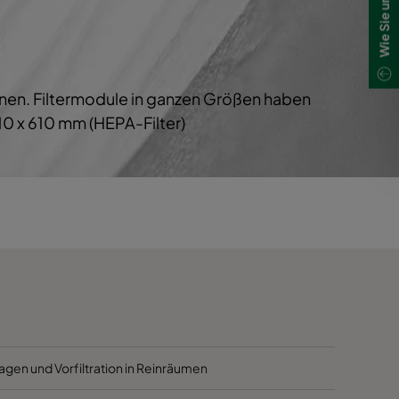
1700
40
1700
40
chnen. Filtermodule in ganzen Größen haben
800
40
0 x 610 mm (HEPA-Filter)
5000
40
4100
40
2500
40
3400
45
2800
45
agen und Vorfiltration in Reinräumen
2800
45