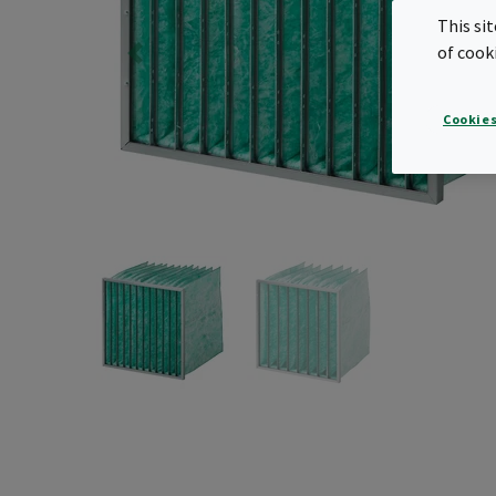
This si
of cook
Cookies