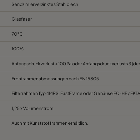
Sendzimierverzinktes Stahlblech
M5
592
287
520
C
Glasfaser
M5
287
592
520
C
70°C
M5
287
287
520
C
100%
M5
592
592
370
E
Anfangsdruckverlust + 100 Pa oder Anfangsdruckverlust x3 (der
Frontrahmenabmessungen nach EN 15805
M5
592
490
370
E
Filterrahmen Typ 4MPS, FastFrame oder Gehäuse FC-HF / FKD
M5
490
592
370
E
1,25 x Volumenstrom
M5
592
287
370
E
Auch mit Kunststoffrahmen erhältlich.
M5
287
592
370
E