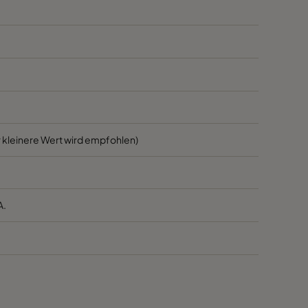
1700
45
1700
45
800
45
3400
55
 kleinere Wert wird empfohlen)
2800
55
A.
2800
55
1700
55
1700
55