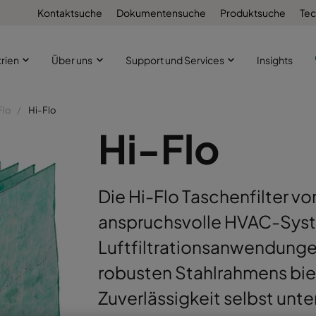
Kontaktsuche
Dokumentensuche
Produktsuche
Tec
trien
Über uns
Support und Services
Insights
Flo
Hi-Flo
Hi-Flo
Die Hi-Flo Taschenfilter vo
anspruchsvolle HVAC-Syste
Luftfiltrationsanwendunge
robusten Stahlrahmens biet
Zuverlässigkeit selbst un