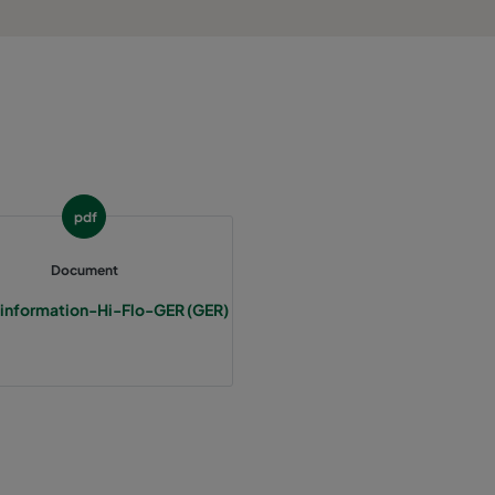
800
55
3400
55
2800
55
1700
55
pdf
5000
55
Document
information-Hi-Flo-GER (GER)
4100
55
2500
55
3400
70