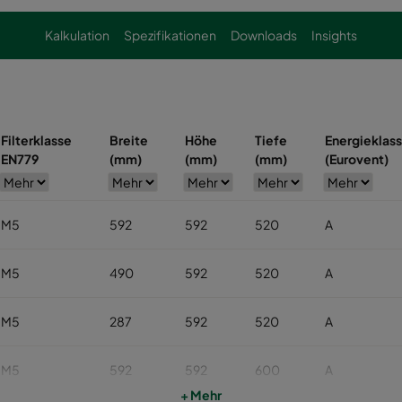
Kalkulation
Spezifikationen
Downloads
Insights
Filterklasse
Breite
Höhe
Tiefe
Energieklas
EN779
(mm)
(mm)
(mm)
(Eurovent)
M5
592
592
520
A
M5
490
592
520
A
M5
287
592
520
A
M5
592
592
600
A
+ Mehr