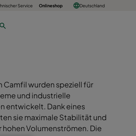
hnischer Service
Onlineshop
Deutschland
n Camfil wurden speziell für
me und industrielle
n entwickelt. Dank eines
en sie maximale Stabilität und
ter hohen Volumenströmen. Die