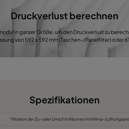
M5
592
287
600
B
Druckverlust berechnen
M5
287
592
600
B
ermodul in ganzer Größe, um den Druckverlust zu bere
M5
287
287
600
B
sung von 592 x 592 mm (Taschen-/Panelfilter) oder 61
M5
592
892
600
B
M5
490
892
600
B
M5
287
892
600
B
M5
592
592
520
C
Spezifikationen
M5
592
490
520
C
Filtration der Zu- oder Umluft in Räumen mit Klima-/Lüftungsanl
M5
490
592
520
C