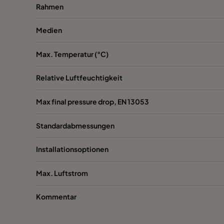
Rahmen
1060 592x287x520-6
ePM10 60%
Medien
1060 287x592x520-3
ePM10 60%
Max. Temperatur (°C)
1060 287x287x520-3
ePM10 60%
Relative Luftfeuchtigkeit
1060 592x592x370-6
ePM10 60%
Max final pressure drop, EN 13053
Standardabmessungen
1060 592x490x370-6
ePM10 60%
Installationsoptionen
1060 490x592x370-5
ePM10 60%
Max. Luftstrom
1060 592x287x370-6
ePM10 60%
Kommentar
1060 287x592x370-3
ePM10 60%