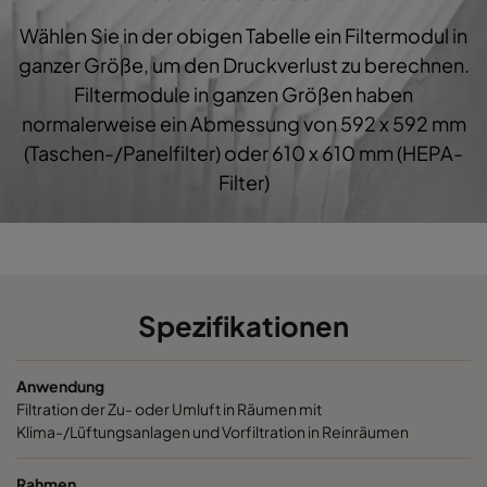
Wählen Sie in der obigen Tabelle ein Filtermodul in
1060 287x592x600-3
ePM10 60%
M5
ganzer Größe, um den Druckverlust zu berechnen.
Filtermodule in ganzen Größen haben
1060 287x287x600-3
ePM10 60%
M5
normalerweise ein Abmessung von 592 x 592 mm
(Taschen-/Panelfilter) oder 610 x 610 mm (HEPA-
1060 592x892x600-6
ePM10 60%
M5
Filter)
1060 490x892x600-5
ePM10 60%
M5
1060 287x892x600-3
ePM10 60%
M5
Spezifikationen
1060 592x592x520-6
ePM10 60%
M5
Anwendung
1060 592x490x520-6
ePM10 60%
M5
Filtration der Zu- oder Umluft in Räumen mit
Klima-/Lüftungsanlagen und Vorfiltration in Reinräumen
1060 490x592x520-5
ePM10 60%
M5
Rahmen