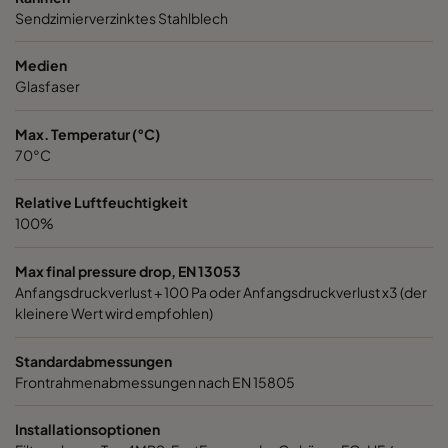
Sendzimierverzinktes Stahlblech
1060 592x287x520-6
ePM10 60%
M5
Medien
1060 287x592x520-3
ePM10 60%
M5
Glasfaser
Max. Temperatur (°C)
1060 287x287x520-3
ePM10 60%
M5
70°C
1060 592x592x370-6
ePM10 60%
M5
Relative Luftfeuchtigkeit
100%
1060 592x490x370-6
ePM10 60%
M5
Max final pressure drop, EN 13053
Anfangsdruckverlust + 100 Pa oder Anfangsdruckverlust x3 (der
1060 490x592x370-5
ePM10 60%
M5
kleinere Wert wird empfohlen)
1060 592x287x370-6
ePM10 60%
M5
Standardabmessungen
Frontrahmenabmessungen nach EN 15805
1060 287x592x370-3
ePM10 60%
M5
Installationsoptionen