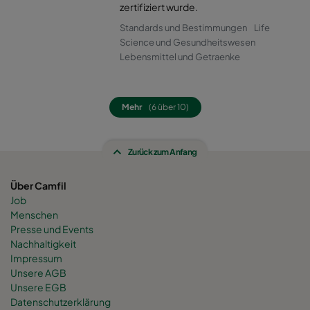
0160 490x592x520-8
ePM1 60%
F7
zertifiziert wurde.
Standards und Bestimmungen
Life
0160 287x592x520-5
ePM1 60%
F7
Science und Gesundheitswesen
Lebensmittel und Getraenke
0160 592x592x600-8
ePM1 60%
F7
Mehr
(6 über 10)
0160 592x490x600-8
ePM1 60%
F7
Zurück zum Anfang
0160 490x592x600-6
ePM1 60%
F7
Über Camfil
0160 592x287x600-8
ePM1 60%
F7
Job
Menschen
0160 287x592x600-4
ePM1 60%
F7
Presse und Events
Nachhaltigkeit
Impressum
0160 287x287x600-4
ePM1 60%
F7
Unsere AGB
Unsere EGB
Datenschutzerklärung
0160 592x892x600-8
ePM1 60%
F7