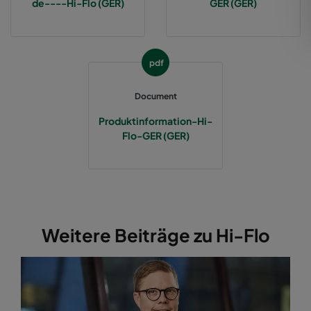
de----Hi-Flo (GER)
GER (GER)
2550 592x287x370-12
ePM2,5 50%
M6
pdf
2550 287x592x370-6
ePM2,5 50%
M6
Document
2550 287x287x370-6
ePM2,5 50%
M6
Produktinformation-Hi-
Flo-GER (GER)
2550 592x892x370-12
ePM2,5 50%
M6
2550 287x892x370-6
ePM2,5 50%
M6
2550 592x592x520-10
ePM2,5 50%
M6
Weitere Beiträge zu Hi-Flo
2550 490x592x520-8
ePM2,5 50%
M6
2550 287x592x520-5
ePM2,5 50%
M6