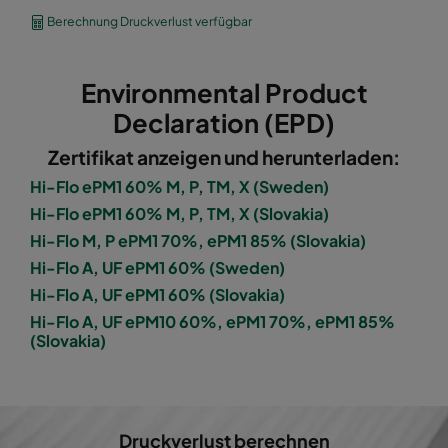
1060 592x490x600-8
ePM10 60%
M5
Berechnung Druckverlust verfügbar
1060 490x592x600-6
ePM10 60%
M5
Environmental Product
1060 592x287x600-8
ePM10 60%
M5
Declaration (EPD)
Zertifikat anzeigen und herunterladen:
1060 287x592x600-4
ePM10 60%
M5
Hi-Flo ePM1 60% M, P, TM, X (Sweden)
Hi-Flo ePM1 60% M, P, TM, X (Slovakia)
1060 287x287x600-4
ePM10 60%
M5
Hi-Flo M, P ePM1 70%, ePM1 85% (Slovakia)
Hi-Flo A, UF ePM1 60% (Sweden)
1060 592x592x600-6
ePM10 60%
M5
Hi-Flo A, UF ePM1 60% (Slovakia)
Hi-Flo A, UF ePM10 60%, ePM1 70%, ePM1 85%
1060 592x490x600-6
ePM10 60%
M5
(Slovakia)
1060 490x592x600-5
ePM10 60%
M5
1060 592x287x600-6
ePM10 60%
M5
Druckverlust berechnen