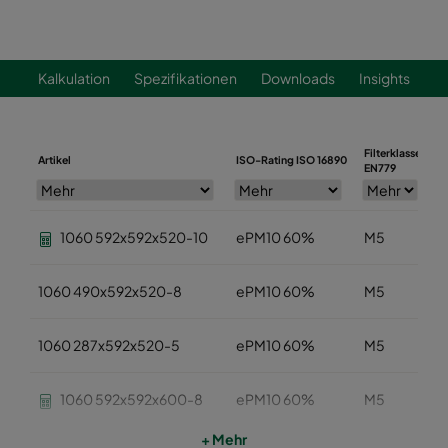
Kalkulation
Spezifikationen
Downloads
Insights
Filterklasse
Artikel
ISO-Rating ISO 16890
B
EN779
1060 592x592x520-10
ePM10 60%
M5
1060 490x592x520-8
ePM10 60%
M5
1060 287x592x520-5
ePM10 60%
M5
1060 592x592x600-8
ePM10 60%
M5
+ Mehr