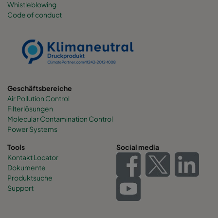
Whistleblowing
Code of conduct
0160 490x892x600-6
ePM1 60%
F7
0160 287x892x600-4
ePM1 60%
F7
0160 592x592x520-8
ePM1 60%
F7
Geschäftsbereiche
Air Pollution Control
0160 592x490x520-8
ePM1 60%
F7
Filterlösungen
Molecular Contamination Control
0160 490x592x520-6
ePM1 60%
F7
Power Systems
Tools
Social media
0160 592x287x520-8
ePM1 60%
F7
Kontakt Locator
Dokumente
Produktsuche
0160 287x592x520-4
ePM1 60%
F7
Support
0160 287x287x520-4
ePM1 60%
F7