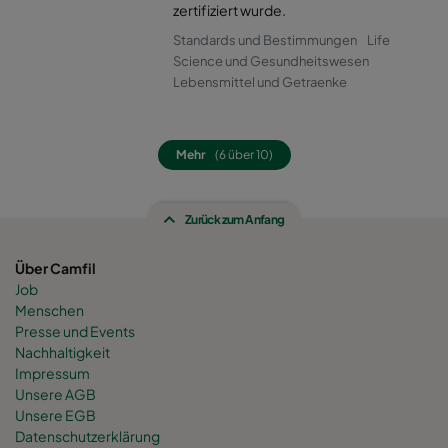
0160 490x592x520-8
ePM1 60%
F7
zertifiziert wurde.
Standards und Bestimmungen
Life
0160 287x592x520-5
ePM1 60%
F7
Science und Gesundheitswesen
Lebensmittel und Getraenke
0160 592x592x600-8
ePM1 60%
F7
Mehr
(6 über 10)
0160 592x490x600-8
ePM1 60%
F7
Zurück zum Anfang
0160 490x592x600-6
ePM1 60%
F7
Über Camfil
0160 592x287x600-8
ePM1 60%
F7
Job
Menschen
0160 287x592x600-4
ePM1 60%
F7
Presse und Events
Nachhaltigkeit
Impressum
0160 287x287x600-4
ePM1 60%
F7
Unsere AGB
Unsere EGB
Datenschutzerklärung
0160 592x892x600-8
ePM1 60%
F7