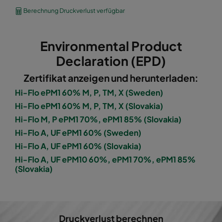
1060 592x490x600-8
ePM10 60%
M5
Berechnung Druckverlust verfügbar
1060 490x592x600-6
ePM10 60%
M5
Environmental Product
1060 592x287x600-8
ePM10 60%
M5
Declaration (EPD)
Zertifikat anzeigen und herunterladen:
1060 287x592x600-4
ePM10 60%
M5
Hi-Flo ePM1 60% M, P, TM, X (Sweden)
Hi-Flo ePM1 60% M, P, TM, X (Slovakia)
1060 287x287x600-4
ePM10 60%
M5
Hi-Flo M, P ePM1 70%, ePM1 85% (Slovakia)
Hi-Flo A, UF ePM1 60% (Sweden)
1060 592x592x600-6
ePM10 60%
M5
Hi-Flo A, UF ePM1 60% (Slovakia)
Hi-Flo A, UF ePM10 60%, ePM1 70%, ePM1 85%
1060 592x490x600-6
ePM10 60%
M5
(Slovakia)
1060 490x592x600-5
ePM10 60%
M5
1060 592x287x600-6
ePM10 60%
M5
Druckverlust berechnen