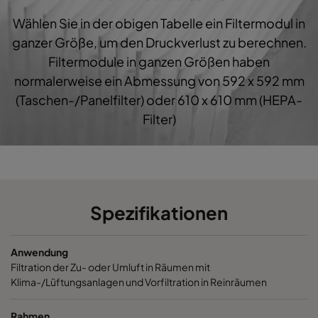
Wählen Sie in der obigen Tabelle ein Filtermodul in
1060 287x592x600-3
ePM10 60%
M5
ganzer Größe, um den Druckverlust zu berechnen.
Filtermodule in ganzen Größen haben
1060 287x287x600-3
ePM10 60%
M5
normalerweise ein Abmessung von 592 x 592 mm
(Taschen-/Panelfilter) oder 610 x 610 mm (HEPA-
1060 592x892x600-6
ePM10 60%
M5
Filter)
1060 490x892x600-5
ePM10 60%
M5
1060 287x892x600-3
ePM10 60%
M5
Spezifikationen
1060 592x592x520-6
ePM10 60%
M5
Anwendung
1060 592x490x520-6
ePM10 60%
M5
Filtration der Zu- oder Umluft in Räumen mit
Klima-/Lüftungsanlagen und Vorfiltration in Reinräumen
1060 490x592x520-5
ePM10 60%
M5
Rahmen