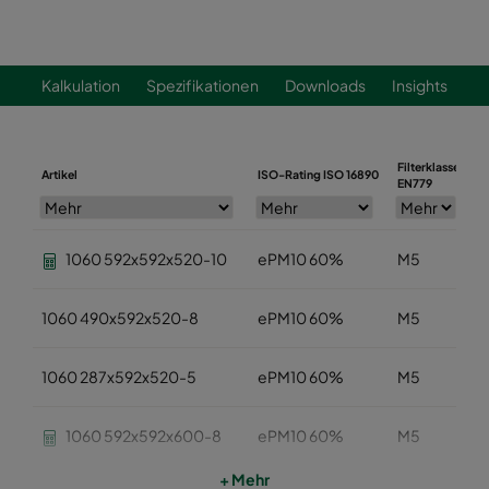
Kalkulation
Spezifikationen
Downloads
Insights
Filterklasse
Artikel
ISO-Rating ISO 16890
B
EN779
1060 592x592x520-10
ePM10 60%
M5
1060 490x592x520-8
ePM10 60%
M5
1060 287x592x520-5
ePM10 60%
M5
1060 592x592x600-8
ePM10 60%
M5
+ Mehr