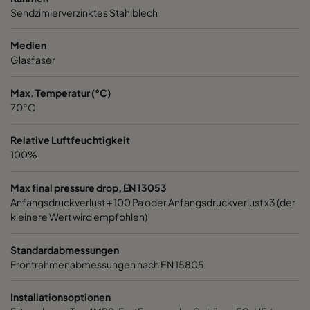
Sendzimierverzinktes Stahlblech
1060 592x287x520-6
ePM10 60%
M5
Medien
1060 287x592x520-3
ePM10 60%
M5
Glasfaser
Max. Temperatur (°C)
1060 287x287x520-3
ePM10 60%
M5
70°C
1060 592x592x370-6
ePM10 60%
M5
Relative Luftfeuchtigkeit
100%
1060 592x490x370-6
ePM10 60%
M5
Max final pressure drop, EN 13053
Anfangsdruckverlust + 100 Pa oder Anfangsdruckverlust x3 (der
1060 490x592x370-5
ePM10 60%
M5
kleinere Wert wird empfohlen)
1060 592x287x370-6
ePM10 60%
M5
Standardabmessungen
Frontrahmenabmessungen nach EN 15805
1060 287x592x370-3
ePM10 60%
M5
Installationsoptionen