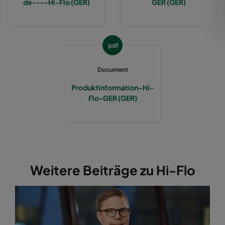
de----Hi-Flo (GER)
GER (GER)
2550 592x287x370-12
ePM2,5 50%
M6
pdf
2550 287x592x370-6
ePM2,5 50%
M6
Document
2550 287x287x370-6
ePM2,5 50%
M6
Produktinformation-Hi-
Flo-GER (GER)
2550 592x892x370-12
ePM2,5 50%
M6
2550 287x892x370-6
ePM2,5 50%
M6
2550 592x592x520-10
ePM2,5 50%
M6
Weitere Beiträge zu Hi-Flo
2550 490x592x520-8
ePM2,5 50%
M6
2550 287x592x520-5
ePM2,5 50%
M6