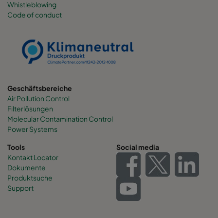
Whistleblowing
Code of conduct
0160 490x892x600-6
ePM1 60%
F7
0160 287x892x600-4
ePM1 60%
F7
0160 592x592x520-8
ePM1 60%
F7
Geschäftsbereiche
Air Pollution Control
0160 592x490x520-8
ePM1 60%
F7
Filterlösungen
Molecular Contamination Control
0160 490x592x520-6
ePM1 60%
F7
Power Systems
Tools
Social media
0160 592x287x520-8
ePM1 60%
F7
Kontakt Locator
Dokumente
Produktsuche
0160 287x592x520-4
ePM1 60%
F7
Support
0160 287x287x520-4
ePM1 60%
F7