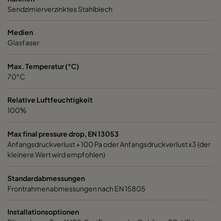
Sendzimierverzinktes Stahlblech
1060 592x287x520-6
ePM10 60%
M5
Medien
1060 287x592x520-3
ePM10 60%
M5
Glasfaser
Max. Temperatur (°C)
1060 287x287x520-3
ePM10 60%
M5
70°C
1060 592x592x370-6
ePM10 60%
M5
Relative Luftfeuchtigkeit
100%
1060 592x490x370-6
ePM10 60%
M5
Max final pressure drop, EN 13053
Anfangsdruckverlust + 100 Pa oder Anfangsdruckverlust x3 (der
1060 490x592x370-5
ePM10 60%
M5
kleinere Wert wird empfohlen)
1060 592x287x370-6
ePM10 60%
M5
Standardabmessungen
Frontrahmenabmessungen nach EN 15805
1060 287x592x370-3
ePM10 60%
M5
Installationsoptionen