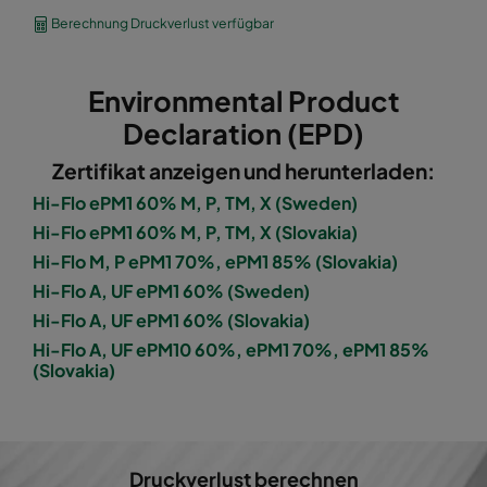
1060 592x490x600-8
ePM10 60%
M5
Berechnung Druckverlust verfügbar
1060 490x592x600-6
ePM10 60%
M5
Environmental Product
1060 592x287x600-8
ePM10 60%
M5
Declaration (EPD)
Zertifikat anzeigen und herunterladen:
1060 287x592x600-4
ePM10 60%
M5
Hi-Flo ePM1 60% M, P, TM, X (Sweden)
Hi-Flo ePM1 60% M, P, TM, X (Slovakia)
1060 287x287x600-4
ePM10 60%
M5
Hi-Flo M, P ePM1 70%, ePM1 85% (Slovakia)
Hi-Flo A, UF ePM1 60% (Sweden)
1060 592x592x600-6
ePM10 60%
M5
Hi-Flo A, UF ePM1 60% (Slovakia)
Hi-Flo A, UF ePM10 60%, ePM1 70%, ePM1 85%
1060 592x490x600-6
ePM10 60%
M5
(Slovakia)
1060 490x592x600-5
ePM10 60%
M5
1060 592x287x600-6
ePM10 60%
M5
Druckverlust berechnen