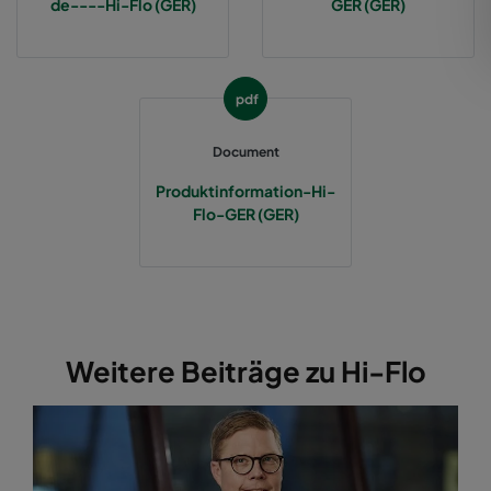
de----Hi-Flo (GER)
GER (GER)
2550 592x287x370-12
ePM2,5 50%
M6
pdf
2550 287x592x370-6
ePM2,5 50%
M6
Document
2550 287x287x370-6
ePM2,5 50%
M6
Produktinformation-Hi-
Flo-GER (GER)
2550 592x892x370-12
ePM2,5 50%
M6
2550 287x892x370-6
ePM2,5 50%
M6
2550 592x592x520-10
ePM2,5 50%
M6
Weitere Beiträge zu Hi-Flo
2550 490x592x520-8
ePM2,5 50%
M6
2550 287x592x520-5
ePM2,5 50%
M6