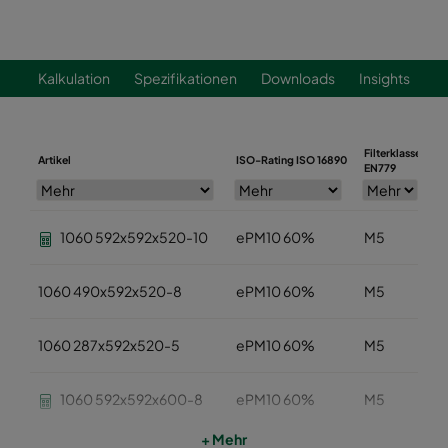
Kalkulation
Spezifikationen
Downloads
Insights
Filterklasse
Artikel
ISO-Rating ISO 16890
B
EN779
1060 592x592x520-10
ePM10 60%
M5
1060 490x592x520-8
ePM10 60%
M5
1060 287x592x520-5
ePM10 60%
M5
1060 592x592x600-8
ePM10 60%
M5
+ Mehr