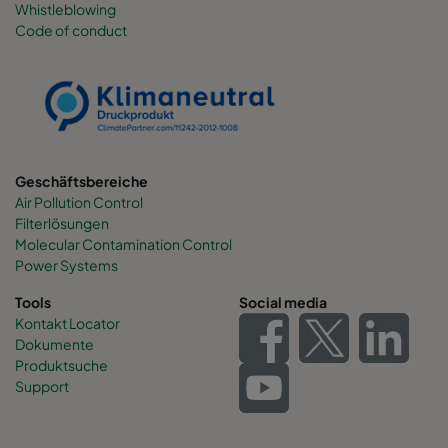
Whistleblowing
Code of conduct
0160 490x892x600-6
ePM1 60%
F7
0160 287x892x600-4
ePM1 60%
F7
0160 592x592x520-8
ePM1 60%
F7
Geschäftsbereiche
Air Pollution Control
0160 592x490x520-8
ePM1 60%
F7
Filterlösungen
Molecular Contamination Control
0160 490x592x520-6
ePM1 60%
F7
Power Systems
Tools
Social media
0160 592x287x520-8
ePM1 60%
F7
Kontakt Locator
Dokumente
Produktsuche
0160 287x592x520-4
ePM1 60%
F7
Support
0160 287x287x520-4
ePM1 60%
F7