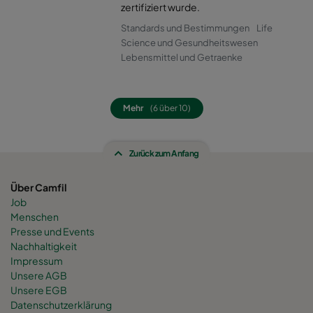
0160 490x592x520-8
ePM1 60%
F7
zertifiziert wurde.
Standards und Bestimmungen
Life
0160 287x592x520-5
ePM1 60%
F7
Science und Gesundheitswesen
Lebensmittel und Getraenke
0160 592x592x600-8
ePM1 60%
F7
Mehr
(6 über 10)
0160 592x490x600-8
ePM1 60%
F7
Zurück zum Anfang
0160 490x592x600-6
ePM1 60%
F7
Über Camfil
0160 592x287x600-8
ePM1 60%
F7
Job
Menschen
0160 287x592x600-4
ePM1 60%
F7
Presse und Events
Nachhaltigkeit
Impressum
0160 287x287x600-4
ePM1 60%
F7
Unsere AGB
Unsere EGB
Datenschutzerklärung
0160 592x892x600-8
ePM1 60%
F7