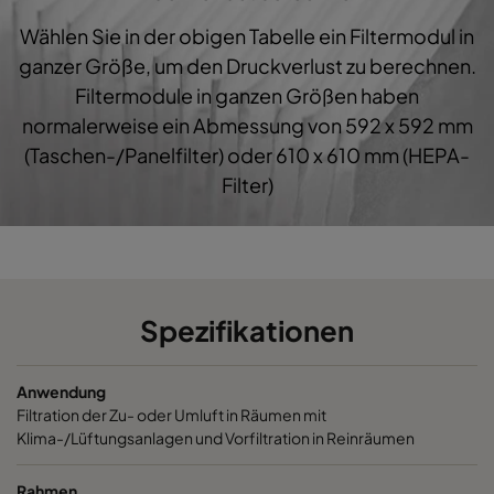
Wählen Sie in der obigen Tabelle ein Filtermodul in
1060 287x592x600-3
ePM10 60%
M5
ganzer Größe, um den Druckverlust zu berechnen.
Filtermodule in ganzen Größen haben
1060 287x287x600-3
ePM10 60%
M5
normalerweise ein Abmessung von 592 x 592 mm
(Taschen-/Panelfilter) oder 610 x 610 mm (HEPA-
1060 592x892x600-6
ePM10 60%
M5
Filter)
1060 490x892x600-5
ePM10 60%
M5
1060 287x892x600-3
ePM10 60%
M5
Spezifikationen
1060 592x592x520-6
ePM10 60%
M5
Anwendung
1060 592x490x520-6
ePM10 60%
M5
Filtration der Zu- oder Umluft in Räumen mit
Klima-/Lüftungsanlagen und Vorfiltration in Reinräumen
1060 490x592x520-5
ePM10 60%
M5
Rahmen