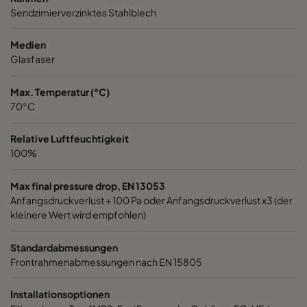
Sendzimierverzinktes Stahlblech
1060 592x287x520-6
ePM10 60%
M5
Medien
1060 287x592x520-3
ePM10 60%
M5
Glasfaser
Max. Temperatur (°C)
1060 287x287x520-3
ePM10 60%
M5
70°C
1060 592x592x370-6
ePM10 60%
M5
Relative Luftfeuchtigkeit
100%
1060 592x490x370-6
ePM10 60%
M5
Max final pressure drop, EN 13053
Anfangsdruckverlust + 100 Pa oder Anfangsdruckverlust x3 (der
1060 490x592x370-5
ePM10 60%
M5
kleinere Wert wird empfohlen)
1060 592x287x370-6
ePM10 60%
M5
Standardabmessungen
Frontrahmenabmessungen nach EN 15805
1060 287x592x370-3
ePM10 60%
M5
Installationsoptionen