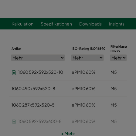
Kalkulation
Spezifikationen
Downloads
Insights
Filterklasse
Artikel
ISO-Rating ISO 16890
B
EN779
1060 592x592x520-10
ePM10 60%
M5
1060 490x592x520-8
ePM10 60%
M5
1060 287x592x520-5
ePM10 60%
M5
1060 592x592x600-8
ePM10 60%
M5
+ Mehr