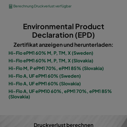
1060 592x490x600-8
ePM10 60%
M5
Berechnung Druckverlust verfügbar
1060 490x592x600-6
ePM10 60%
M5
Environmental Product
1060 592x287x600-8
ePM10 60%
M5
Declaration (EPD)
Zertifikat anzeigen und herunterladen:
1060 287x592x600-4
ePM10 60%
M5
Hi-Flo ePM1 60% M, P, TM, X (Sweden)
Hi-Flo ePM1 60% M, P, TM, X (Slovakia)
1060 287x287x600-4
ePM10 60%
M5
Hi-Flo M, P ePM1 70%, ePM1 85% (Slovakia)
Hi-Flo A, UF ePM1 60% (Sweden)
1060 592x592x600-6
ePM10 60%
M5
Hi-Flo A, UF ePM1 60% (Slovakia)
Hi-Flo A, UF ePM10 60%, ePM1 70%, ePM1 85%
1060 592x490x600-6
ePM10 60%
M5
(Slovakia)
1060 490x592x600-5
ePM10 60%
M5
1060 592x287x600-6
ePM10 60%
M5
Druckverlust berechnen