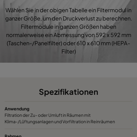
Wählen Sie in der obigen Tabelle ein Filtermodul in
1060 287x592x600-3
ePM10 60%
M5
ganzer Größe, um den Druckverlust zu berechnen.
Filtermodule in ganzen Größen haben
1060 287x287x600-3
ePM10 60%
M5
normalerweise ein Abmessung von 592 x 592 mm
(Taschen-/Panelfilter) oder 610 x 610 mm (HEPA-
1060 592x892x600-6
ePM10 60%
M5
Filter)
1060 490x892x600-5
ePM10 60%
M5
1060 287x892x600-3
ePM10 60%
M5
Spezifikationen
1060 592x592x520-6
ePM10 60%
M5
Anwendung
1060 592x490x520-6
ePM10 60%
M5
Filtration der Zu- oder Umluft in Räumen mit
Klima-/Lüftungsanlagen und Vorfiltration in Reinräumen
1060 490x592x520-5
ePM10 60%
M5
Rahmen