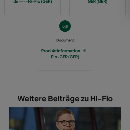
de----Hi-Flo (GER)
GER (GER)
2550 592x287x370-12
ePM2,5 50%
M6
pdf
2550 287x592x370-6
ePM2,5 50%
M6
Document
2550 287x287x370-6
ePM2,5 50%
M6
Produktinformation-Hi-
Flo-GER (GER)
2550 592x892x370-12
ePM2,5 50%
M6
2550 287x892x370-6
ePM2,5 50%
M6
2550 592x592x520-10
ePM2,5 50%
M6
Weitere Beiträge zu Hi-Flo
2550 490x592x520-8
ePM2,5 50%
M6
2550 287x592x520-5
ePM2,5 50%
M6