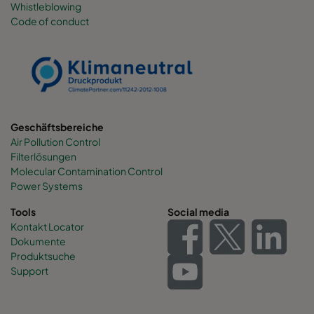
Whistleblowing
Code of conduct
0160 490x892x600-6
ePM1 60%
F7
0160 287x892x600-4
ePM1 60%
F7
0160 592x592x520-8
ePM1 60%
F7
Geschäftsbereiche
Air Pollution Control
0160 592x490x520-8
ePM1 60%
F7
Filterlösungen
Molecular Contamination Control
0160 490x592x520-6
ePM1 60%
F7
Power Systems
Tools
Social media
0160 592x287x520-8
ePM1 60%
F7
Kontakt Locator
Dokumente
Produktsuche
0160 287x592x520-4
ePM1 60%
F7
Support
0160 287x287x520-4
ePM1 60%
F7