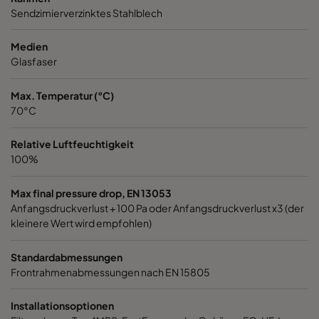
Sendzimierverzinktes Stahlblech
1060 592x287x520-6
ePM10 60%
M5
Medien
1060 287x592x520-3
ePM10 60%
M5
Glasfaser
Max. Temperatur (°C)
1060 287x287x520-3
ePM10 60%
M5
70°C
1060 592x592x370-6
ePM10 60%
M5
Relative Luftfeuchtigkeit
100%
1060 592x490x370-6
ePM10 60%
M5
Max final pressure drop, EN 13053
Anfangsdruckverlust + 100 Pa oder Anfangsdruckverlust x3 (der
1060 490x592x370-5
ePM10 60%
M5
kleinere Wert wird empfohlen)
1060 592x287x370-6
ePM10 60%
M5
Standardabmessungen
Frontrahmenabmessungen nach EN 15805
1060 287x592x370-3
ePM10 60%
M5
Installationsoptionen