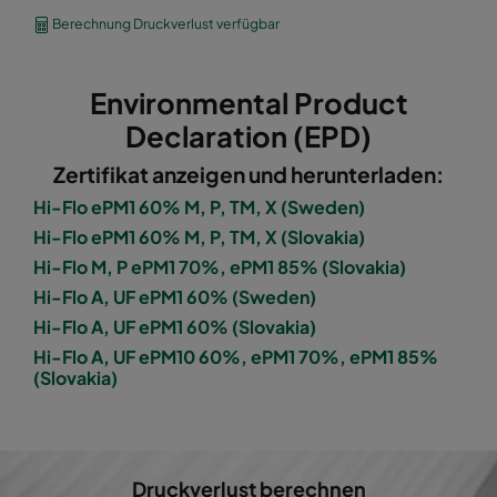
1060 592x490x600-8
ePM10 60%
M5
Berechnung Druckverlust verfügbar
1060 490x592x600-6
ePM10 60%
M5
Environmental Product
1060 592x287x600-8
ePM10 60%
M5
Declaration (EPD)
Zertifikat anzeigen und herunterladen:
1060 287x592x600-4
ePM10 60%
M5
Hi-Flo ePM1 60% M, P, TM, X (Sweden)
Hi-Flo ePM1 60% M, P, TM, X (Slovakia)
1060 287x287x600-4
ePM10 60%
M5
Hi-Flo M, P ePM1 70%, ePM1 85% (Slovakia)
Hi-Flo A, UF ePM1 60% (Sweden)
1060 592x592x600-6
ePM10 60%
M5
Hi-Flo A, UF ePM1 60% (Slovakia)
Hi-Flo A, UF ePM10 60%, ePM1 70%, ePM1 85%
1060 592x490x600-6
ePM10 60%
M5
(Slovakia)
1060 490x592x600-5
ePM10 60%
M5
1060 592x287x600-6
ePM10 60%
M5
Druckverlust berechnen