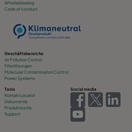
Whistleblowing
Code of conduct
0160 490x892x600-6
ePM1 60%
F7
0160 287x892x600-4
ePM1 60%
F7
0160 592x592x520-8
ePM1 60%
F7
Geschäftsbereiche
Air Pollution Control
0160 592x490x520-8
ePM1 60%
F7
Filterlösungen
Molecular Contamination Control
0160 490x592x520-6
ePM1 60%
F7
Power Systems
Tools
Social media
0160 592x287x520-8
ePM1 60%
F7
Kontakt Locator
Dokumente
Produktsuche
0160 287x592x520-4
ePM1 60%
F7
Support
0160 287x287x520-4
ePM1 60%
F7