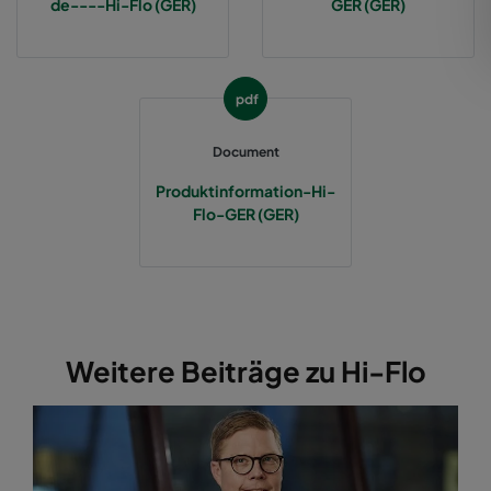
de----Hi-Flo (GER)
GER (GER)
2550 592x287x370-12
ePM2,5 50%
M6
pdf
2550 287x592x370-6
ePM2,5 50%
M6
Document
2550 287x287x370-6
ePM2,5 50%
M6
Produktinformation-Hi-
Flo-GER (GER)
2550 592x892x370-12
ePM2,5 50%
M6
2550 287x892x370-6
ePM2,5 50%
M6
2550 592x592x520-10
ePM2,5 50%
M6
Weitere Beiträge zu Hi-Flo
2550 490x592x520-8
ePM2,5 50%
M6
2550 287x592x520-5
ePM2,5 50%
M6