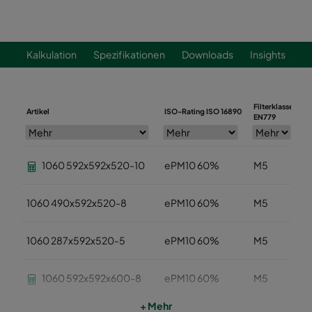
Kalkulation
Spezifikationen
Downloads
Insights
Filterklasse
Artikel
ISO-Rating ISO 16890
B
EN779
1060 592x592x520-10
ePM10 60%
M5
1060 490x592x520-8
ePM10 60%
M5
1060 287x592x520-5
ePM10 60%
M5
1060 592x592x600-8
ePM10 60%
M5
+ Mehr