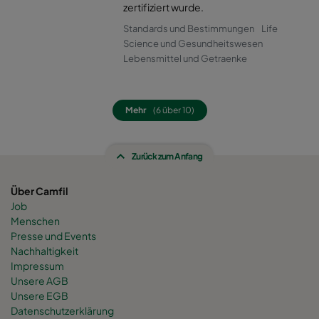
0160 490x592x520-8
ePM1 60%
F7
zertifiziert wurde.
Standards und Bestimmungen
Life
0160 287x592x520-5
ePM1 60%
F7
Science und Gesundheitswesen
Lebensmittel und Getraenke
0160 592x592x600-8
ePM1 60%
F7
Mehr
(6 über 10)
0160 592x490x600-8
ePM1 60%
F7
Zurück zum Anfang
0160 490x592x600-6
ePM1 60%
F7
Über Camfil
0160 592x287x600-8
ePM1 60%
F7
Job
Menschen
0160 287x592x600-4
ePM1 60%
F7
Presse und Events
Nachhaltigkeit
Impressum
0160 287x287x600-4
ePM1 60%
F7
Unsere AGB
Unsere EGB
Datenschutzerklärung
0160 592x892x600-8
ePM1 60%
F7