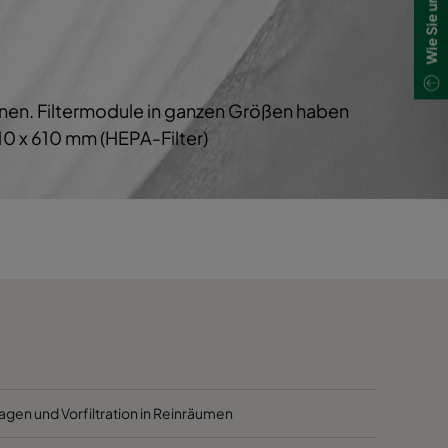
1700
40
1700
40
chnen. Filtermodule in ganzen Größen haben
800
40
0 x 610 mm (HEPA-Filter)
5000
40
4100
40
2500
40
3400
45
2800
45
agen und Vorfiltration in Reinräumen
2800
45