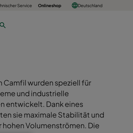
hnischer Service
Onlineshop
Deutschland
n Camfil wurden speziell für
me und industrielle
n entwickelt. Dank eines
en sie maximale Stabilität und
ter hohen Volumenströmen. Die