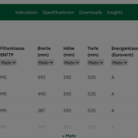
Kalkulation
Spezifikationen
Downloads
Insights
Filterklasse
Breite
Höhe
Tiefe
Energieklas
EN779
(mm)
(mm)
(mm)
(Eurovent)
M5
592
592
520
A
M5
490
592
520
A
M5
287
592
520
A
M5
592
592
600
A
+ Mehr