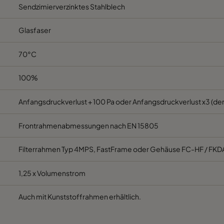
Sendzimierverzinktes Stahlblech
M5
592
287
520
C
Glasfaser
M5
287
592
520
C
70°C
M5
287
287
520
C
100%
M5
592
592
370
E
Anfangsdruckverlust + 100 Pa oder Anfangsdruckverlust x3 (der
Frontrahmenabmessungen nach EN 15805
M5
592
490
370
E
Filterrahmen Typ 4MPS, FastFrame oder Gehäuse FC-HF / FKD
M5
490
592
370
E
1,25 x Volumenstrom
M5
592
287
370
E
Auch mit Kunststoffrahmen erhältlich.
M5
287
592
370
E