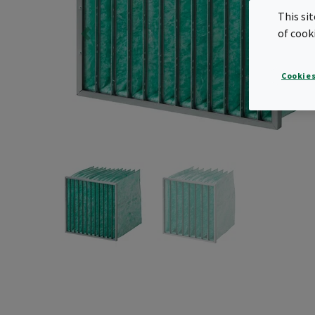
This si
of cook
Cookies