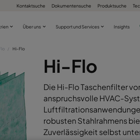
Kontaktsuche
Dokumentensuche
Produktsuche
Tec
trien
Über uns
Support und Services
Insights
Flo
Hi-Flo
Hi-Flo
Die Hi-Flo Taschenfilter vo
anspruchsvolle HVAC-Syste
Luftfiltrationsanwendunge
robusten Stahlrahmens biet
Zuverlässigkeit selbst un