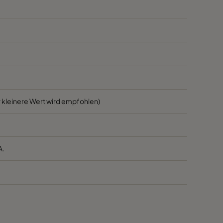
1700
45
1700
45
800
45
3400
55
 kleinere Wert wird empfohlen)
2800
55
A.
2800
55
1700
55
1700
55