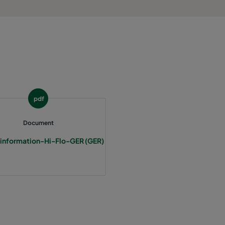
800
55
3400
55
2800
55
1700
55
pdf
5000
55
Document
information-Hi-Flo-GER (GER)
4100
55
2500
55
3400
70