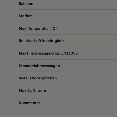
Rahmen
1060 592x287x520-6
ePM10 60%
Medien
1060 287x592x520-3
ePM10 60%
Max. Temperatur (°C)
1060 287x287x520-3
ePM10 60%
Relative Luftfeuchtigkeit
1060 592x592x370-6
ePM10 60%
Max final pressure drop, EN 13053
Standardabmessungen
1060 592x490x370-6
ePM10 60%
Installationsoptionen
1060 490x592x370-5
ePM10 60%
Max. Luftstrom
1060 592x287x370-6
ePM10 60%
Kommentar
1060 287x592x370-3
ePM10 60%