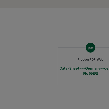
1060 287x287x370-3
ePM10 60%
2550 592x592x640-12
ePM2,5 50%
2550 490x592x640-10
ePM2,5 50%
2550 287x592x640-6
ePM2,5 50%
pdf
2550 592x892x640-12
ePM2,5 50%
Product PDF, Web
Data-Sheet---Germany--de
2550 490x892x640-10
ePM2,5 50%
Flo (GER)
2550 287x892x640-6
ePM2,5 50%
2550 592x592x370-12
ePM2,5 50%