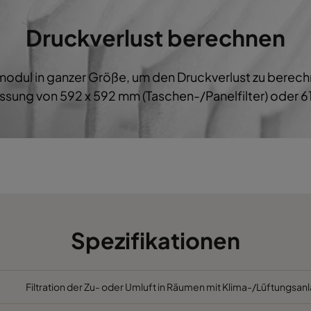
M5
592
287
600
B
Druckverlust berechnen
M5
287
592
600
B
ermodul in ganzer Größe, um den Druckverlust zu bere
M5
287
287
600
B
sung von 592 x 592 mm (Taschen-/Panelfilter) oder 61
M5
592
892
600
B
M5
490
892
600
B
M5
287
892
600
B
M5
592
592
520
C
Spezifikationen
M5
592
490
520
C
Filtration der Zu- oder Umluft in Räumen mit Klima-/Lüftungsanl
M5
490
592
520
C