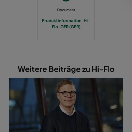
Document
2550 592x287x370-12
ePM2,5 50%
M6
Produktinformation-Hi-
Flo-GER (GER)
2550 287x592x370-6
ePM2,5 50%
M6
2550 287x287x370-6
ePM2,5 50%
M6
2550 592x892x370-12
ePM2,5 50%
M6
Weitere Beiträge zu Hi-Flo
2550 287x892x370-6
ePM2,5 50%
M6
2550 592x592x520-10
ePM2,5 50%
M6
2550 490x592x520-8
ePM2,5 50%
M6
2550 287x592x520-5
ePM2,5 50%
M6