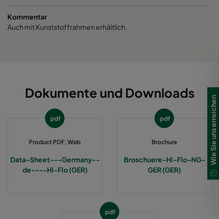
1060 287x287x370-3
ePM10 60%
M5
Kommentar
Auch mit Kunststoffrahmen erhältlich.
2550 592x592x640-12
ePM2,5 50%
M6
2550 490x592x640-10
ePM2,5 50%
M6
2550 287x592x640-6
ePM2,5 50%
M6
Dokumente und Downloads
Wie Sie uns erreichen
2550 592x892x640-12
ePM2,5 50%
M6
pdf
pdf
2550 490x892x640-10
ePM2,5 50%
M6
Product PDF, Web
Brochure
Data-Sheet---Germany--
Broschuere-Hi-Flo-NG-
2550 287x892x640-6
ePM2,5 50%
M6
de----Hi-Flo (GER)
GER (GER)
2550 592x592x370-12
ePM2,5 50%
M6
pdf
2550 490x592x370-10
ePM2,5 50%
M6