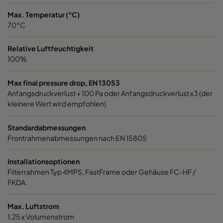
1060 592x287x520-6
ePM10 60%
M5
Max. Temperatur (°C)
70°C
1060 287x592x520-3
ePM10 60%
M5
Relative Luftfeuchtigkeit
100%
1060 287x287x520-3
ePM10 60%
M5
Max final pressure drop, EN 13053
Anfangsdruckverlust + 100 Pa oder Anfangsdruckverlust x3 (der
1060 592x592x370-6
ePM10 60%
M5
kleinere Wert wird empfohlen)
1060 592x490x370-6
ePM10 60%
M5
Standardabmessungen
Frontrahmenabmessungen nach EN 15805
1060 490x592x370-5
ePM10 60%
M5
Installationsoptionen
Filterrahmen Typ 4MPS, FastFrame oder Gehäuse FC-HF /
1060 592x287x370-6
ePM10 60%
M5
FKDA.
1060 287x592x370-3
ePM10 60%
M5
Max. Luftstrom
1,25 x Volumenstrom