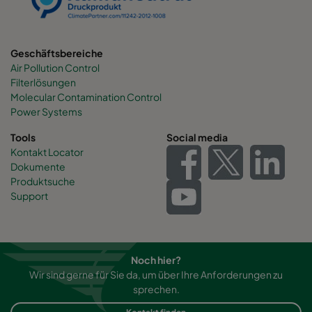
0160 490x892x600-6
ePM1 60%
F7
Geschäftsbereiche
Air Pollution Control
0160 287x892x600-4
ePM1 60%
F7
Filterlösungen
Molecular Contamination Control
0160 592x592x520-8
ePM1 60%
F7
Power Systems
Tools
Social media
0160 592x490x520-8
ePM1 60%
F7
Kontakt Locator
Dokumente
Produktsuche
0160 490x592x520-6
ePM1 60%
F7
Support
0160 592x287x520-8
ePM1 60%
F7
0160 287x592x520-4
ePM1 60%
F7
Noch hier?
Wir sind gerne für Sie da, um über Ihre Anforderungen zu
sprechen.
0160 287x287x520-4
ePM1 60%
F7