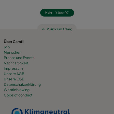
0160 490x592x520-8
ePM1 60%
F7
Mehr
(6 über 10)
0160 287x592x520-5
ePM1 60%
F7
0160 592x592x600-8
ePM1 60%
F7
Zurück zum Anfang
Über Camfil
0160 592x490x600-8
ePM1 60%
F7
Job
Menschen
0160 490x592x600-6
ePM1 60%
F7
Presse und Events
Nachhaltigkeit
Impressum
0160 592x287x600-8
ePM1 60%
F7
Unsere AGB
Unsere EGB
0160 287x592x600-4
ePM1 60%
F7
Datenschutzerklärung
Whistleblowing
Code of conduct
0160 287x287x600-4
ePM1 60%
F7
0160 592x892x600-8
ePM1 60%
F7