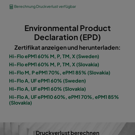
1060 592x490x600-8
ePM10 60%
M5
Berechnung Druckverlust verfügbar
1060 490x592x600-6
ePM10 60%
M5
Environmental Product
1060 592x287x600-8
ePM10 60%
M5
Declaration (EPD)
Zertifikat anzeigen und herunterladen:
1060 287x592x600-4
ePM10 60%
M5
Hi-Flo ePM1 60% M, P, TM, X (Sweden)
Hi-Flo ePM1 60% M, P, TM, X (Slovakia)
1060 287x287x600-4
ePM10 60%
M5
Hi-Flo M, P ePM1 70%, ePM1 85% (Slovakia)
Hi-Flo A, UF ePM1 60% (Sweden)
1060 592x592x600-6
ePM10 60%
M5
Hi-Flo A, UF ePM1 60% (Slovakia)
Hi-Flo A, UF ePM10 60%, ePM1 70%, ePM1 85%
1060 592x490x600-6
ePM10 60%
M5
(Slovakia)
1060 490x592x600-5
ePM10 60%
M5
1060 592x287x600-6
ePM10 60%
M5
Druckverlust berechnen