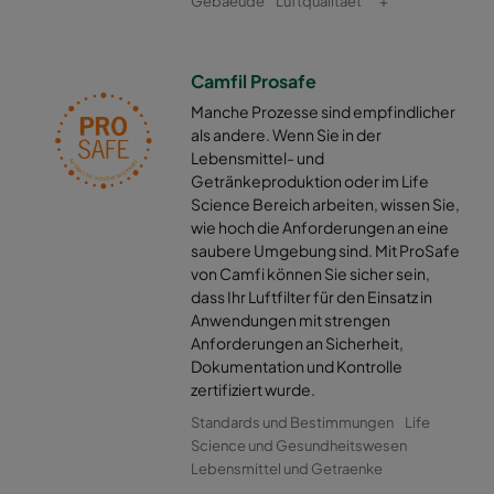
Gebaeude
Luftqualitaet
+
0160 490x592x370-10
ePM1 60%
F7
Camfil Prosafe
0160 592x287x370-12
ePM1 60%
F7
Manche Prozesse sind empfindlicher
als andere. Wenn Sie in der
0160 287x592x370-6
ePM1 60%
F7
Lebensmittel- und
Getränkeproduktion oder im Life
0160 287x287x370-6
ePM1 60%
F7
Science Bereich arbeiten, wissen Sie,
wie hoch die Anforderungen an eine
saubere Umgebung sind. Mit ProSafe
0160 592x892x370-12
ePM1 60%
F7
von Camfi können Sie sicher sein,
dass Ihr Luftfilter für den Einsatz in
Anwendungen mit strengen
0160 490x892x370-10
ePM1 60%
F7
Anforderungen an Sicherheit,
Dokumentation und Kontrolle
0160 287x892x370-6
ePM1 60%
F7
zertifiziert wurde.
Standards und Bestimmungen
Life
0160 592x592x520-10
ePM1 60%
F7
Science und Gesundheitswesen
Lebensmittel und Getraenke