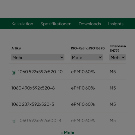
Kalkulation
Spezifikationen
Downloads
Insights
Filterklasse
Artikel
ISO-Rating ISO 16890
B
EN779
1060 592x592x520-10
ePM10 60%
M5
1060 490x592x520-8
ePM10 60%
M5
1060 287x592x520-5
ePM10 60%
M5
1060 592x592x600-8
ePM10 60%
M5
+ Mehr