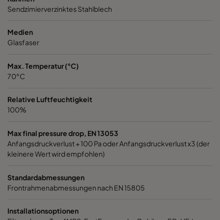
Sendzimierverzinktes Stahlblech
1060 592x287x520-6
ePM10 60%
M5
Medien
1060 287x592x520-3
ePM10 60%
M5
Glasfaser
Max. Temperatur (°C)
1060 287x287x520-3
ePM10 60%
M5
70°C
1060 592x592x370-6
ePM10 60%
M5
Relative Luftfeuchtigkeit
100%
1060 592x490x370-6
ePM10 60%
M5
Max final pressure drop, EN 13053
Anfangsdruckverlust + 100 Pa oder Anfangsdruckverlust x3 (der
1060 490x592x370-5
ePM10 60%
M5
kleinere Wert wird empfohlen)
1060 592x287x370-6
ePM10 60%
M5
Standardabmessungen
Frontrahmenabmessungen nach EN 15805
1060 287x592x370-3
ePM10 60%
M5
Installationsoptionen