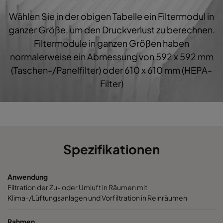
Wählen Sie in der obigen Tabelle ein Filtermodul in
1060 287x592x600-3
ePM10 60%
M5
ganzer Größe, um den Druckverlust zu berechnen.
Filtermodule in ganzen Größen haben
1060 287x287x600-3
ePM10 60%
M5
normalerweise ein Abmessung von 592 x 592 mm
(Taschen-/Panelfilter) oder 610 x 610 mm (HEPA-
1060 592x892x600-6
ePM10 60%
M5
Filter)
1060 490x892x600-5
ePM10 60%
M5
1060 287x892x600-3
ePM10 60%
M5
Spezifikationen
1060 592x592x520-6
ePM10 60%
M5
Anwendung
1060 592x490x520-6
ePM10 60%
M5
Filtration der Zu- oder Umluft in Räumen mit
Klima-/Lüftungsanlagen und Vorfiltration in Reinräumen
1060 490x592x520-5
ePM10 60%
M5
Rahmen