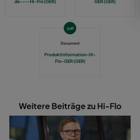
de----Hi-Flo (GER)
GER (GER)
2550 592x287x370-12
ePM2,5 50%
M6
pdf
2550 287x592x370-6
ePM2,5 50%
M6
Document
2550 287x287x370-6
ePM2,5 50%
M6
Produktinformation-Hi-
Flo-GER (GER)
2550 592x892x370-12
ePM2,5 50%
M6
2550 287x892x370-6
ePM2,5 50%
M6
2550 592x592x520-10
ePM2,5 50%
M6
Weitere Beiträge zu Hi-Flo
2550 490x592x520-8
ePM2,5 50%
M6
2550 287x592x520-5
ePM2,5 50%
M6