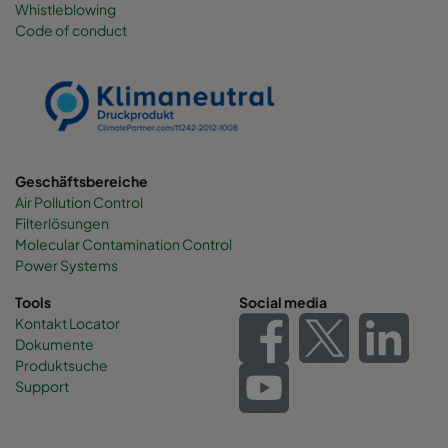
Whistleblowing
Code of conduct
0160 490x892x600-6
ePM1 60%
F7
0160 287x892x600-4
ePM1 60%
F7
0160 592x592x520-8
ePM1 60%
F7
Geschäftsbereiche
Air Pollution Control
0160 592x490x520-8
ePM1 60%
F7
Filterlösungen
Molecular Contamination Control
0160 490x592x520-6
ePM1 60%
F7
Power Systems
Tools
Social media
0160 592x287x520-8
ePM1 60%
F7
Kontakt Locator
Dokumente
Produktsuche
0160 287x592x520-4
ePM1 60%
F7
Support
0160 287x287x520-4
ePM1 60%
F7