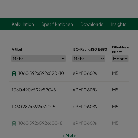
Kalkulation
Spezifikationen
Downloads
Insights
Filterklasse
Artikel
ISO-Rating ISO 16890
B
EN779
1060 592x592x520-10
ePM10 60%
M5
1060 490x592x520-8
ePM10 60%
M5
1060 287x592x520-5
ePM10 60%
M5
1060 592x592x600-8
ePM10 60%
M5
+ Mehr