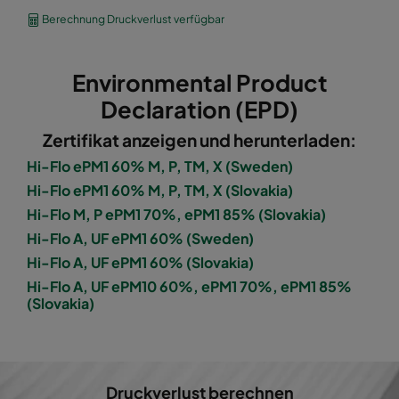
1060 592x490x600-8
ePM10 60%
M5
Berechnung Druckverlust verfügbar
1060 490x592x600-6
ePM10 60%
M5
Environmental Product
1060 592x287x600-8
ePM10 60%
M5
Declaration (EPD)
Zertifikat anzeigen und herunterladen:
1060 287x592x600-4
ePM10 60%
M5
Hi-Flo ePM1 60% M, P, TM, X (Sweden)
Hi-Flo ePM1 60% M, P, TM, X (Slovakia)
1060 287x287x600-4
ePM10 60%
M5
Hi-Flo M, P ePM1 70%, ePM1 85% (Slovakia)
Hi-Flo A, UF ePM1 60% (Sweden)
1060 592x592x600-6
ePM10 60%
M5
Hi-Flo A, UF ePM1 60% (Slovakia)
Hi-Flo A, UF ePM10 60%, ePM1 70%, ePM1 85%
1060 592x490x600-6
ePM10 60%
M5
(Slovakia)
1060 490x592x600-5
ePM10 60%
M5
1060 592x287x600-6
ePM10 60%
M5
Druckverlust berechnen