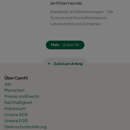
0160 490x592x520-8
ePM1 60%
F7
zertifiziert wurde.
Standards und Bestimmungen
Life
0160 287x592x520-5
ePM1 60%
F7
Science und Gesundheitswesen
Lebensmittel und Getraenke
0160 592x592x600-8
ePM1 60%
F7
Mehr
(6 über 10)
0160 592x490x600-8
ePM1 60%
F7
Zurück zum Anfang
0160 490x592x600-6
ePM1 60%
F7
Über Camfil
0160 592x287x600-8
ePM1 60%
F7
Job
Menschen
0160 287x592x600-4
ePM1 60%
F7
Presse und Events
Nachhaltigkeit
Impressum
0160 287x287x600-4
ePM1 60%
F7
Unsere AGB
Unsere EGB
Datenschutzerklärung
0160 592x892x600-8
ePM1 60%
F7