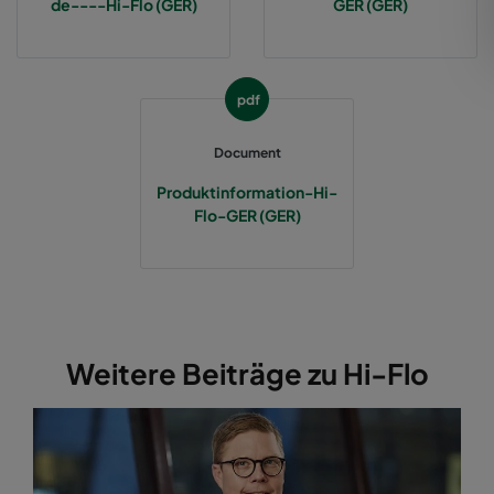
de----Hi-Flo (GER)
GER (GER)
2550 592x287x370-12
ePM2,5 50%
M6
pdf
2550 287x592x370-6
ePM2,5 50%
M6
Document
2550 287x287x370-6
ePM2,5 50%
M6
Produktinformation-Hi-
Flo-GER (GER)
2550 592x892x370-12
ePM2,5 50%
M6
2550 287x892x370-6
ePM2,5 50%
M6
2550 592x592x520-10
ePM2,5 50%
M6
Weitere Beiträge zu Hi-Flo
2550 490x592x520-8
ePM2,5 50%
M6
2550 287x592x520-5
ePM2,5 50%
M6