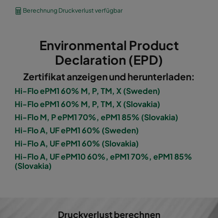
1060 592x490x600-8
ePM10 60%
M5
Berechnung Druckverlust verfügbar
1060 490x592x600-6
ePM10 60%
M5
Environmental Product
1060 592x287x600-8
ePM10 60%
M5
Declaration (EPD)
Zertifikat anzeigen und herunterladen:
1060 287x592x600-4
ePM10 60%
M5
Hi-Flo ePM1 60% M, P, TM, X (Sweden)
Hi-Flo ePM1 60% M, P, TM, X (Slovakia)
1060 287x287x600-4
ePM10 60%
M5
Hi-Flo M, P ePM1 70%, ePM1 85% (Slovakia)
Hi-Flo A, UF ePM1 60% (Sweden)
1060 592x592x600-6
ePM10 60%
M5
Hi-Flo A, UF ePM1 60% (Slovakia)
Hi-Flo A, UF ePM10 60%, ePM1 70%, ePM1 85%
1060 592x490x600-6
ePM10 60%
M5
(Slovakia)
1060 490x592x600-5
ePM10 60%
M5
1060 592x287x600-6
ePM10 60%
M5
Druckverlust berechnen