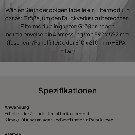
Wählen Sie in der obigen Tabelle ein Filtermodul in
1060 287x592x600-3
ePM10 60%
M5
ganzer Größe, um den Druckverlust zu berechnen.
Filtermodule in ganzen Größen haben
1060 287x287x600-3
ePM10 60%
M5
normalerweise ein Abmessung von 592 x 592 mm
(Taschen-/Panelfilter) oder 610 x 610 mm (HEPA-
1060 592x892x600-6
ePM10 60%
M5
Filter)
1060 490x892x600-5
ePM10 60%
M5
1060 287x892x600-3
ePM10 60%
M5
Spezifikationen
1060 592x592x520-6
ePM10 60%
M5
Anwendung
1060 592x490x520-6
ePM10 60%
M5
Filtration der Zu- oder Umluft in Räumen mit
Klima-/Lüftungsanlagen und Vorfiltration in Reinräumen
1060 490x592x520-5
ePM10 60%
M5
Rahmen