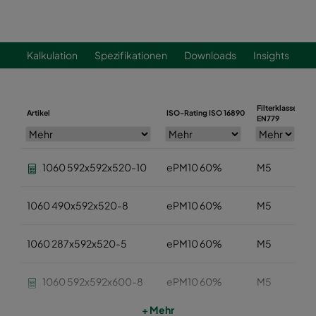
Kalkulation
Spezifikationen
Downloads
Insights
Filterklasse
Artikel
ISO-Rating ISO 16890
B
EN779
1060 592x592x520-10
ePM10 60%
M5
1060 490x592x520-8
ePM10 60%
M5
1060 287x592x520-5
ePM10 60%
M5
1060 592x592x600-8
ePM10 60%
M5
+ Mehr