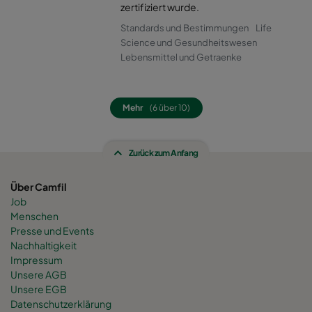
0160 490x592x520-8
ePM1 60%
F7
zertifiziert wurde.
Standards und Bestimmungen
Life
0160 287x592x520-5
ePM1 60%
F7
Science und Gesundheitswesen
Lebensmittel und Getraenke
0160 592x592x600-8
ePM1 60%
F7
Mehr
(6 über 10)
0160 592x490x600-8
ePM1 60%
F7
Zurück zum Anfang
0160 490x592x600-6
ePM1 60%
F7
Über Camfil
0160 592x287x600-8
ePM1 60%
F7
Job
Menschen
0160 287x592x600-4
ePM1 60%
F7
Presse und Events
Nachhaltigkeit
Impressum
0160 287x287x600-4
ePM1 60%
F7
Unsere AGB
Unsere EGB
Datenschutzerklärung
0160 592x892x600-8
ePM1 60%
F7