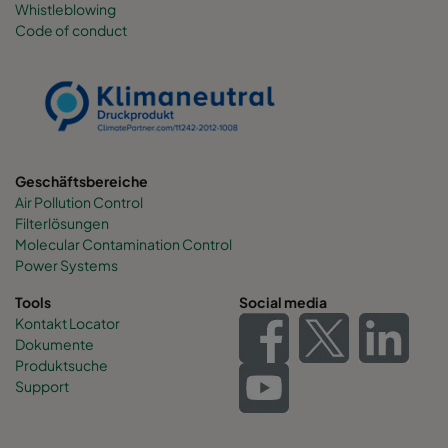
Whistleblowing
Code of conduct
0160 490x892x600-6
ePM1 60%
F7
0160 287x892x600-4
ePM1 60%
F7
0160 592x592x520-8
ePM1 60%
F7
Geschäftsbereiche
Air Pollution Control
0160 592x490x520-8
ePM1 60%
F7
Filterlösungen
Molecular Contamination Control
0160 490x592x520-6
ePM1 60%
F7
Power Systems
Tools
Social media
0160 592x287x520-8
ePM1 60%
F7
Kontakt Locator
Dokumente
Produktsuche
0160 287x592x520-4
ePM1 60%
F7
Support
0160 287x287x520-4
ePM1 60%
F7