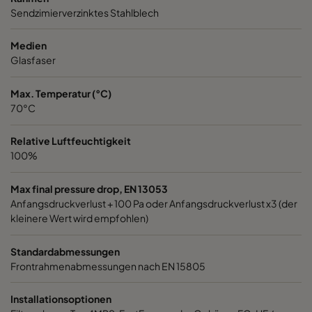
Sendzimierverzinktes Stahlblech
1060 592x287x520-6
ePM10 60%
M5
Medien
1060 287x592x520-3
ePM10 60%
M5
Glasfaser
Max. Temperatur (°C)
1060 287x287x520-3
ePM10 60%
M5
70°C
1060 592x592x370-6
ePM10 60%
M5
Relative Luftfeuchtigkeit
100%
1060 592x490x370-6
ePM10 60%
M5
Max final pressure drop, EN 13053
Anfangsdruckverlust + 100 Pa oder Anfangsdruckverlust x3 (der
1060 490x592x370-5
ePM10 60%
M5
kleinere Wert wird empfohlen)
1060 592x287x370-6
ePM10 60%
M5
Standardabmessungen
Frontrahmenabmessungen nach EN 15805
1060 287x592x370-3
ePM10 60%
M5
Installationsoptionen