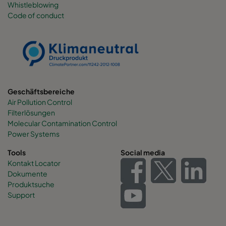
Whistleblowing
Code of conduct
0160 490x892x600-6
ePM1 60%
F7
0160 287x892x600-4
ePM1 60%
F7
0160 592x592x520-8
ePM1 60%
F7
Geschäftsbereiche
Air Pollution Control
0160 592x490x520-8
ePM1 60%
F7
Filterlösungen
Molecular Contamination Control
0160 490x592x520-6
ePM1 60%
F7
Power Systems
Tools
Social media
0160 592x287x520-8
ePM1 60%
F7
Kontakt Locator
Dokumente
Produktsuche
0160 287x592x520-4
ePM1 60%
F7
Support
0160 287x287x520-4
ePM1 60%
F7