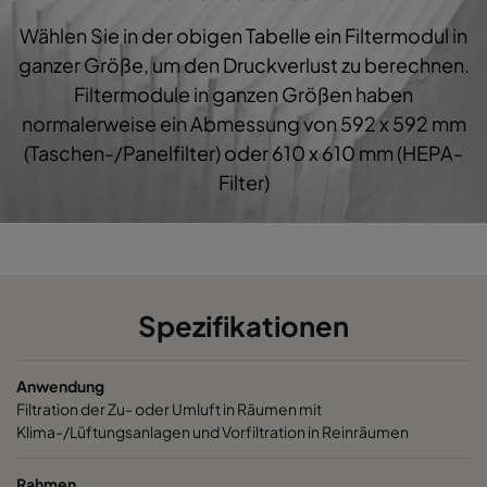
Wählen Sie in der obigen Tabelle ein Filtermodul in
1060 287x592x600-3
ePM10 60%
M5
ganzer Größe, um den Druckverlust zu berechnen.
Filtermodule in ganzen Größen haben
1060 287x287x600-3
ePM10 60%
M5
normalerweise ein Abmessung von 592 x 592 mm
(Taschen-/Panelfilter) oder 610 x 610 mm (HEPA-
1060 592x892x600-6
ePM10 60%
M5
Filter)
1060 490x892x600-5
ePM10 60%
M5
1060 287x892x600-3
ePM10 60%
M5
Spezifikationen
1060 592x592x520-6
ePM10 60%
M5
Anwendung
1060 592x490x520-6
ePM10 60%
M5
Filtration der Zu- oder Umluft in Räumen mit
Klima-/Lüftungsanlagen und Vorfiltration in Reinräumen
1060 490x592x520-5
ePM10 60%
M5
Rahmen