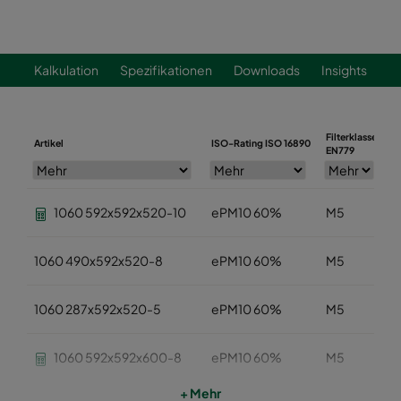
Kalkulation
Spezifikationen
Downloads
Insights
Filterklasse
Artikel
ISO-Rating ISO 16890
B
EN779
1060 592x592x520-10
ePM10 60%
M5
1060 490x592x520-8
ePM10 60%
M5
1060 287x592x520-5
ePM10 60%
M5
1060 592x592x600-8
ePM10 60%
M5
+ Mehr