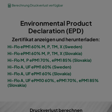
1060 592x490x600-8
ePM10 60%
M5
Berechnung Druckverlust verfügbar
1060 490x592x600-6
ePM10 60%
M5
Environmental Product
1060 592x287x600-8
ePM10 60%
M5
Declaration (EPD)
Zertifikat anzeigen und herunterladen:
1060 287x592x600-4
ePM10 60%
M5
Hi-Flo ePM1 60% M, P, TM, X (Sweden)
Hi-Flo ePM1 60% M, P, TM, X (Slovakia)
1060 287x287x600-4
ePM10 60%
M5
Hi-Flo M, P ePM1 70%, ePM1 85% (Slovakia)
Hi-Flo A, UF ePM1 60% (Sweden)
1060 592x592x600-6
ePM10 60%
M5
Hi-Flo A, UF ePM1 60% (Slovakia)
Hi-Flo A, UF ePM10 60%, ePM1 70%, ePM1 85%
1060 592x490x600-6
ePM10 60%
M5
(Slovakia)
1060 490x592x600-5
ePM10 60%
M5
1060 592x287x600-6
ePM10 60%
M5
Druckverlust berechnen