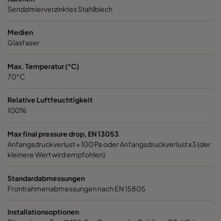
Sendzimierverzinktes Stahlblech
1060 592x287x520-6
ePM10 60%
M5
Medien
1060 287x592x520-3
ePM10 60%
M5
Glasfaser
Max. Temperatur (°C)
1060 287x287x520-3
ePM10 60%
M5
70°C
1060 592x592x370-6
ePM10 60%
M5
Relative Luftfeuchtigkeit
100%
1060 592x490x370-6
ePM10 60%
M5
Max final pressure drop, EN 13053
Anfangsdruckverlust + 100 Pa oder Anfangsdruckverlust x3 (der
1060 490x592x370-5
ePM10 60%
M5
kleinere Wert wird empfohlen)
1060 592x287x370-6
ePM10 60%
M5
Standardabmessungen
Frontrahmenabmessungen nach EN 15805
1060 287x592x370-3
ePM10 60%
M5
Installationsoptionen