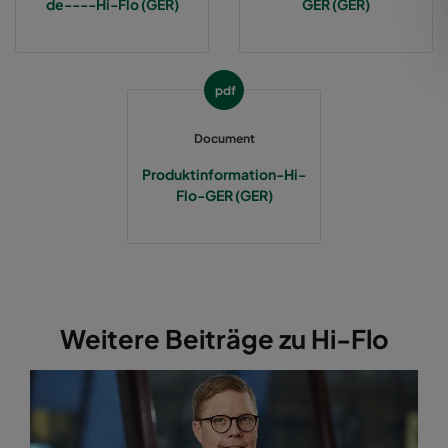
de----Hi-Flo (GER)
GER (GER)
2550 592x287x370-12
ePM2,5 50%
M6
pdf
2550 287x592x370-6
ePM2,5 50%
M6
Document
2550 287x287x370-6
ePM2,5 50%
M6
Produktinformation-Hi-
Flo-GER (GER)
2550 592x892x370-12
ePM2,5 50%
M6
2550 287x892x370-6
ePM2,5 50%
M6
2550 592x592x520-10
ePM2,5 50%
M6
Weitere Beiträge zu Hi-Flo
2550 490x592x520-8
ePM2,5 50%
M6
2550 287x592x520-5
ePM2,5 50%
M6