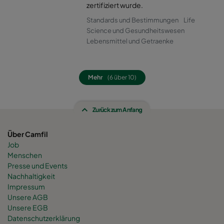
0160 490x592x520-8
ePM1 60%
F7
zertifiziert wurde.
Standards und Bestimmungen
Life
0160 287x592x520-5
ePM1 60%
F7
Science und Gesundheitswesen
Lebensmittel und Getraenke
0160 592x592x600-8
ePM1 60%
F7
Mehr
(6 über 10)
0160 592x490x600-8
ePM1 60%
F7
Zurück zum Anfang
0160 490x592x600-6
ePM1 60%
F7
Über Camfil
0160 592x287x600-8
ePM1 60%
F7
Job
Menschen
0160 287x592x600-4
ePM1 60%
F7
Presse und Events
Nachhaltigkeit
Impressum
0160 287x287x600-4
ePM1 60%
F7
Unsere AGB
Unsere EGB
Datenschutzerklärung
0160 592x892x600-8
ePM1 60%
F7