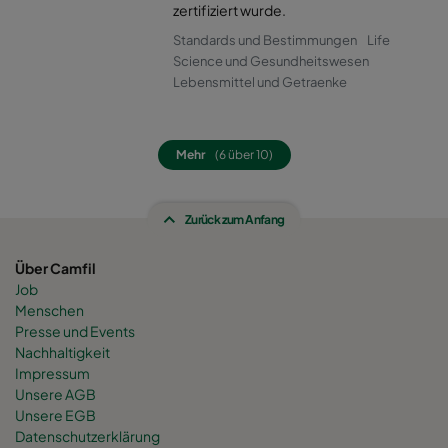
0160 490x592x520-8
ePM1 60%
F7
zertifiziert wurde.
Standards und Bestimmungen
Life
0160 287x592x520-5
ePM1 60%
F7
Science und Gesundheitswesen
Lebensmittel und Getraenke
0160 592x592x600-8
ePM1 60%
F7
Mehr
(6 über 10)
0160 592x490x600-8
ePM1 60%
F7
Zurück zum Anfang
0160 490x592x600-6
ePM1 60%
F7
Über Camfil
0160 592x287x600-8
ePM1 60%
F7
Job
Menschen
0160 287x592x600-4
ePM1 60%
F7
Presse und Events
Nachhaltigkeit
Impressum
0160 287x287x600-4
ePM1 60%
F7
Unsere AGB
Unsere EGB
Datenschutzerklärung
0160 592x892x600-8
ePM1 60%
F7