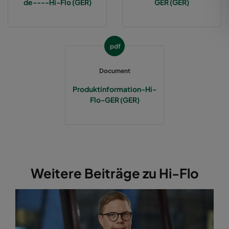
de----Hi-Flo (GER)
GER (GER)
2550 592x287x370-12
ePM2,5 50%
M6
pdf
2550 287x592x370-6
ePM2,5 50%
M6
Document
2550 287x287x370-6
ePM2,5 50%
M6
Produktinformation-Hi-
Flo-GER (GER)
2550 592x892x370-12
ePM2,5 50%
M6
2550 287x892x370-6
ePM2,5 50%
M6
2550 592x592x520-10
ePM2,5 50%
M6
Weitere Beiträge zu Hi-Flo
2550 490x592x520-8
ePM2,5 50%
M6
2550 287x592x520-5
ePM2,5 50%
M6