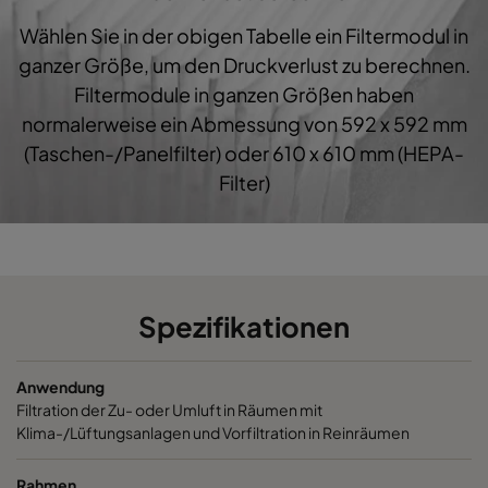
Wählen Sie in der obigen Tabelle ein Filtermodul in
1060 287x592x600-3
ePM10 60%
M5
ganzer Größe, um den Druckverlust zu berechnen.
Filtermodule in ganzen Größen haben
1060 287x287x600-3
ePM10 60%
M5
normalerweise ein Abmessung von 592 x 592 mm
(Taschen-/Panelfilter) oder 610 x 610 mm (HEPA-
1060 592x892x600-6
ePM10 60%
M5
Filter)
1060 490x892x600-5
ePM10 60%
M5
1060 287x892x600-3
ePM10 60%
M5
Spezifikationen
1060 592x592x520-6
ePM10 60%
M5
Anwendung
1060 592x490x520-6
ePM10 60%
M5
Filtration der Zu- oder Umluft in Räumen mit
Klima-/Lüftungsanlagen und Vorfiltration in Reinräumen
1060 490x592x520-5
ePM10 60%
M5
Rahmen