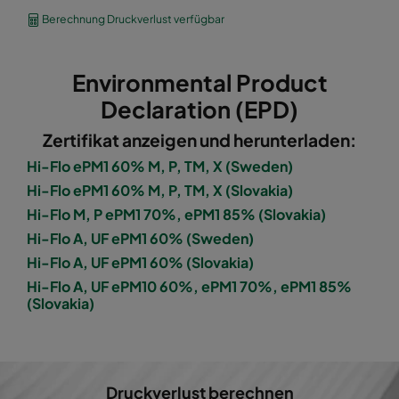
1060 592x490x600-8
ePM10 60%
M5
Berechnung Druckverlust verfügbar
1060 490x592x600-6
ePM10 60%
M5
Environmental Product
1060 592x287x600-8
ePM10 60%
M5
Declaration (EPD)
Zertifikat anzeigen und herunterladen:
1060 287x592x600-4
ePM10 60%
M5
Hi-Flo ePM1 60% M, P, TM, X (Sweden)
Hi-Flo ePM1 60% M, P, TM, X (Slovakia)
1060 287x287x600-4
ePM10 60%
M5
Hi-Flo M, P ePM1 70%, ePM1 85% (Slovakia)
Hi-Flo A, UF ePM1 60% (Sweden)
1060 592x592x600-6
ePM10 60%
M5
Hi-Flo A, UF ePM1 60% (Slovakia)
Hi-Flo A, UF ePM10 60%, ePM1 70%, ePM1 85%
1060 592x490x600-6
ePM10 60%
M5
(Slovakia)
1060 490x592x600-5
ePM10 60%
M5
1060 592x287x600-6
ePM10 60%
M5
Druckverlust berechnen