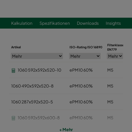
Kalkulation
Spezifikationen
Downloads
Insights
Filterklasse
Artikel
ISO-Rating ISO 16890
B
EN779
1060 592x592x520-10
ePM10 60%
M5
1060 490x592x520-8
ePM10 60%
M5
1060 287x592x520-5
ePM10 60%
M5
1060 592x592x600-8
ePM10 60%
M5
+ Mehr