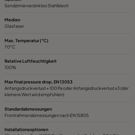
Sendzimierverzinktes Stahlblech
1060 592x287x520-6
ePM10 60%
M5
Medien
1060 287x592x520-3
ePM10 60%
M5
Glasfaser
Max. Temperatur (°C)
1060 287x287x520-3
ePM10 60%
M5
70°C
1060 592x592x370-6
ePM10 60%
M5
Relative Luftfeuchtigkeit
100%
1060 592x490x370-6
ePM10 60%
M5
Max final pressure drop, EN 13053
Anfangsdruckverlust + 100 Pa oder Anfangsdruckverlust x3 (der
1060 490x592x370-5
ePM10 60%
M5
kleinere Wert wird empfohlen)
1060 592x287x370-6
ePM10 60%
M5
Standardabmessungen
Frontrahmenabmessungen nach EN 15805
1060 287x592x370-3
ePM10 60%
M5
Installationsoptionen