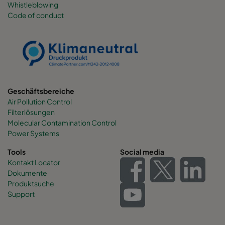
Whistleblowing
Code of conduct
0160 490x892x600-6
ePM1 60%
F7
0160 287x892x600-4
ePM1 60%
F7
0160 592x592x520-8
ePM1 60%
F7
Geschäftsbereiche
Air Pollution Control
0160 592x490x520-8
ePM1 60%
F7
Filterlösungen
Molecular Contamination Control
0160 490x592x520-6
ePM1 60%
F7
Power Systems
Tools
Social media
0160 592x287x520-8
ePM1 60%
F7
Kontakt Locator
Dokumente
Produktsuche
0160 287x592x520-4
ePM1 60%
F7
Support
0160 287x287x520-4
ePM1 60%
F7